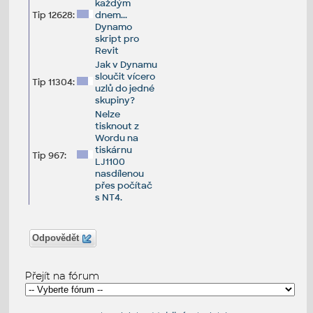
každým
Tip 12628:
dnem...
Dynamo
skript pro
Revit
Jak v Dynamu
sloučit vícero
Tip 11304:
uzlů do jedné
skupiny?
Nelze
tisknout z
Wordu na
tiskárnu
Tip 967:
LJ1100
nasdílenou
přes počítač
s NT4.
Odpovědět
Přejít na fórum