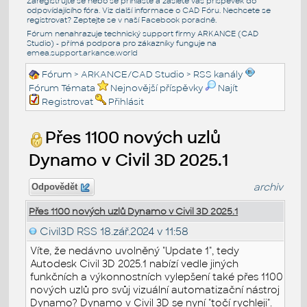
Zaregistrujte se nebo se přihlašte a zašlete váš příspěvek do
odpovídajícího fóra. Viz další informace o
CAD Fóru
. Nechcete se
registrovat? Zeptejte se v naší
Facebook poradně
.
Fórum nenahrazuje technický support firmy ARKANCE (CAD
Studio) - přímá podpora pro zákazníky funguje na
emea.support.arkance.world
Fórum
>
ARKANCE/CAD Studio
>
RSS kanály
Fórum Témata
Nejnovější příspěvky
Najít
Registrovat
Přihlásit
Přes 1100 nových uzlů
Dynamo v Civil 3D 2025.1
archiv
Odpovědět
Přes 1100 nových uzlů Dynamo v Civil 3D 2025.1
Civil3D RSS
18.zář.2024 v 11:58
Víte, že nedávno uvolněný "Update 1", tedy
Autodesk Civil 3D 2025.1 nabízí vedle jiných
funkčních a výkonnostních vylepšení také přes 1100
nových uzlů pro svůj vizuální automatizační nástroj
Dynamo? Dynamo v Civil 3D se nyní "točí rychleji".