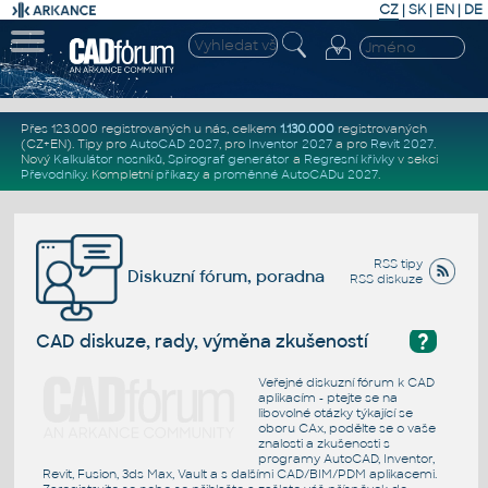
CZ
|
SK
|
EN
|
DE
Přes 123.000 registrovaných u nás, celkem
1.130.000
registrovaných
(CZ+EN)
. Tipy pro
AutoCAD 2027
, pro
Inventor 2027
a pro
Revit 2027
.
Nový
Kalkulátor nosníků
,
Spirograf generátor
a
Regresní křivky
v sekci
Převodníky
.
Kompletní
příkazy
a
proměnné AutoCADu 2027
.
RSS tipy
Diskuzní fórum, poradna
RSS diskuze
?
CAD diskuze, rady, výměna zkušeností
Veřejné diskuzní fórum k CAD
aplikacím - ptejte se na
libovolné otázky týkající se
oboru CAx, podělte se o vaše
znalosti a zkušenosti s
programy AutoCAD, Inventor,
Revit, Fusion, 3ds Max, Vault a s dalšími CAD/BIM/PDM aplikacemi.