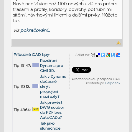
Nově nabízí více než 1100 nových uzlů pro práci s
trasami a profily, koridory, povrchy, potrubními
sítěmi, návrhovými liniemi a dalšími prvky. Můžete
tak
Viz
pokračování...
Příbuzné CAD tipy
:
Sdílet na:
Rozšíření
Tip 13147:
Dynama pro
Civil 3D.
Jak v Dynamu
Pro technickou podporu CAD
dočasně
kontaktujte
Helpdesk
Tip 11312:
skrýt
propojení
mezi uzly?
Jak převést
DWG soubor
Tip 4964:
do PDF bez
AutoCADu?
Tak jako
slunečnice