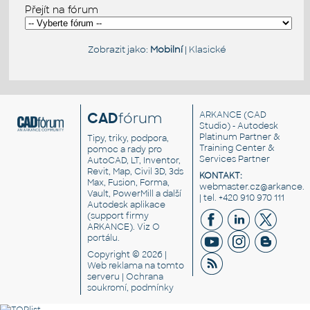
Přejít na fórum
Zobrazit jako:
Mobilní
|
Klasické
CAD
fórum
ARKANCE
(CAD
Studio) - Autodesk
Platinum Partner &
Tipy, triky, podpora,
Training Center &
pomoc a rady pro
Services Partner
AutoCAD, LT, Inventor,
Revit, Map, Civil 3D, 3ds
KONTAKT:
Max, Fusion, Forma,
webmaster.cz@arkance.w
Vault, PowerMill a další
| tel. +420 910 970 111
Autodesk aplikace
(support firmy
ARKANCE). Viz
O
portálu
.
Copyright © 2026 |
Web reklama
na tomto
serveru |
Ochrana
soukromí, podmínky