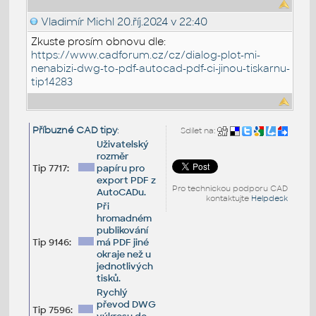
Vladimír Michl
20.říj.2024 v 22:40
Zkuste prosím obnovu dle:
https://www.cadforum.cz/cz/dialog-plot-mi-
nenabizi-dwg-to-pdf-autocad-pdf-ci-jinou-tiskarnu-
tip14283
Příbuzné CAD tipy
:
Sdílet na:
Uživatelský
rozměr
Tip 7717:
papíru pro
export PDF z
Pro technickou podporu CAD
AutoCADu.
kontaktujte
Helpdesk
Při
hromadném
publikování
Tip 9146:
má PDF jiné
okraje než u
jednotlivých
tisků.
Rychlý
převod DWG
Tip 7596: