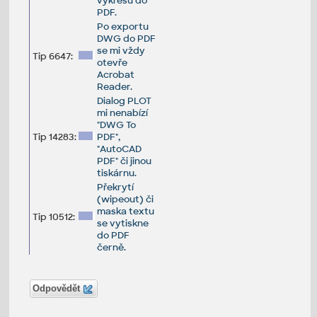
výkresu do
PDF.
Po exportu
DWG do PDF
se mi vždy
Tip 6647:
otevře
Acrobat
Reader.
Dialog PLOT
mi nenabízí
"DWG To
Tip 14283:
PDF",
"AutoCAD
PDF" či jinou
tiskárnu.
Překrytí
(wipeout) či
maska textu
Tip 10512:
se vytiskne
do PDF
černě.
Odpovědět