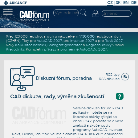
CZ
|
SK
|
EN
|
DE
Přes 123.000 registrovaných u nás, celkem
1.130.000
registrovaných
(CZ+EN)
. Tipy pro
AutoCAD 2027
, pro
Inventor 2027
a pro
Revit 2027
.
Nový
Kalkulátor nosníků
,
Spirograf generátor
a
Regresní křivky
v sekci
Převodníky
.
Kompletní
příkazy
a
proměnné AutoCADu 2027
.
RSS tipy
Diskuzní fórum, poradna
RSS diskuze
?
CAD diskuze, rady, výměna zkušeností
Veřejné diskuzní fórum k CAD
aplikacím - ptejte se na
libovolné otázky týkající se
oboru CAx, podělte se o vaše
znalosti a zkušenosti s
programy AutoCAD, Inventor,
Revit, Fusion, 3ds Max, Vault a s dalšími CAD/BIM/PDM aplikacemi.