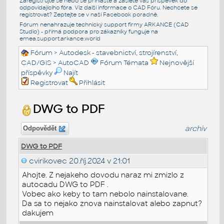
Zaregistrujte se nebo se přihlašte a zašlete váš příspěvek do
odpovídajícího fóra. Viz další informace o
CAD Fóru
. Nechcete se
registrovat? Zeptejte se v naší
Facebook poradně
.
Fórum nenahrazuje technický support firmy ARKANCE (CAD
Studio) - přímá podpora pro zákazníky funguje na
emea.support.arkance.world
Fórum
>
Autodesk - stavebnictví, strojírenství,
CAD/GIS
>
AutoCAD
Fórum Témata
Nejnovější
příspěvky
Najít
Registrovat
Přihlásit
DWG to PDF
archiv
Odpovědět
DWG to PDF
cvirikovec
20.říj.2024 v 21:01
Ahojte. Z nejakeho dovodu naraz mi zmizlo z
autocadu DWG to PDF .
Vobec ako keby to tam nebolo nainstalovane.
Da sa to nejako znova nainstalovat alebo zapnut?
dakujem