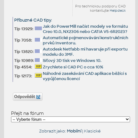
Pro technickou podporu CAD
kontaktujte
Helpdesk
Příbuzné CAD tipy
:
Jak do PowerMill načíst modely ve formátu
Tip 13929:
Creo 10.0, NX2306 nebo CATIA V5-6R2023?
Automatické pojmenovávání konstrukčních
Tip 7058:
prvků Inventoru.
Autodesk Netfabb mi havaruje při exportu
Tip 13820:
modelu do 3MF.
Tip 10989:
Síťový 3D tisk ve Windows 10.
Tip 4554:
Zrychlete si CAD PC o cca 10%
Náhodné zasekávání CAD aplikace běžící s
Tip 12173:
vypůjčenou licencí
Odpovědět
Přejít na fórum
Zobrazit jako:
Mobilní
|
Klasické