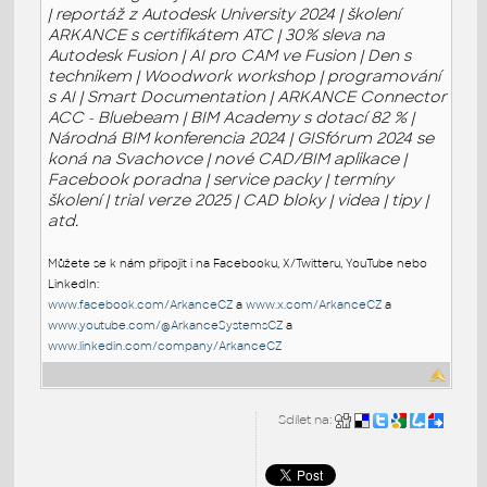
| reportáž z Autodesk University 2024 | školení
ARKANCE s certifikátem ATC | 30% sleva na
Autodesk Fusion | AI pro CAM ve Fusion | Den s
technikem | Woodwork workshop | programování
s AI | Smart Documentation | ARKANCE Connector
ACC - Bluebeam | BIM Academy s dotací 82 % |
Národná BIM konferencia 2024 | GISfórum 2024 se
koná na Svachovce | nové CAD/BIM aplikace |
Facebook poradna | service packy | termíny
školení | trial verze 2025 | CAD bloky | videa | tipy |
atd.
Můžete se k nám připojit i na Facebooku, X/Twitteru, YouTube nebo
LinkedIn:
www.facebook.com/ArkanceCZ
a
www.x.com/ArkanceCZ
a
www.youtube.com/@ArkanceSystemsCZ
a
www.linkedin.com/company/ArkanceCZ
Sdílet na: