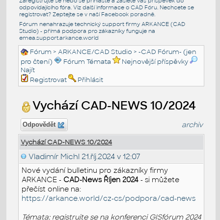
Zaregistrujte se nebo se přihlašte a zašlete váš příspěvek do
odpovídajícího fóra. Viz další informace o
CAD Fóru
. Nechcete se
registrovat? Zeptejte se v naší
Facebook poradně
.
Fórum nenahrazuje technický support firmy ARKANCE (CAD
Studio) - přímá podpora pro zákazníky funguje na
emea.support.arkance.world
Fórum
>
ARKANCE/CAD Studio
>
-CAD Fórum- (jen
pro čtení)
Fórum Témata
Nejnovější příspěvky
Najít
Registrovat
Přihlásit
Vychází CAD-NEWS 10/2024
archiv
Odpovědět
Vychází CAD-NEWS 10/2024
Vladimír Michl
21.říj.2024 v 12:07
Nové vydání bulletinu pro zákazníky firmy
ARKANCE -
CAD-News Říjen 2024
- si můžete
přečíst online na:
https://arkance.world/cz-cs/podpora/cad-news
Témata: registrujte se na konferenci GISfórum 2024