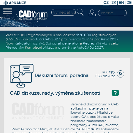
CZ
|
SK
|
EN
|
DE
Přes 123.000 registrovaných u nás, celkem
1.130.000
registrovaných
(CZ+EN)
. Tipy pro
AutoCAD 2027
, pro
Inventor 2027
a pro
Revit 2027
.
Nový
Kalkulátor nosníků
,
Spirograf generátor
a
Regresní křivky
v sekci
Převodníky
.
Kompletní
příkazy
a
proměnné AutoCADu 2027
.
RSS tipy
Diskuzní fórum, poradna
RSS diskuze
?
CAD diskuze, rady, výměna zkušeností
Veřejné diskuzní fórum k CAD
aplikacím - ptejte se na
libovolné otázky týkající se
oboru CAx, podělte se o vaše
znalosti a zkušenosti s
programy AutoCAD, Inventor,
Revit, Fusion, 3ds Max, Vault a s dalšími CAD/BIM/PDM aplikacemi.