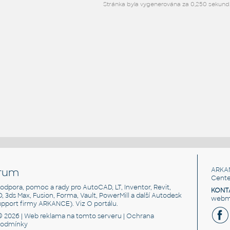
Stránka byla vygenerována za 0,250 sekund
rum
ARKA
Cente
, podpora, pomoc a rady pro AutoCAD, LT, Inventor, Revit,
KONT
3D, 3ds Max, Fusion, Forma, Vault, PowerMill a další Autodesk
webma
support firmy ARKANCE). Viz
O portálu
.
© 2026 |
Web reklama
na tomto serveru |
Ochrana
podmínky