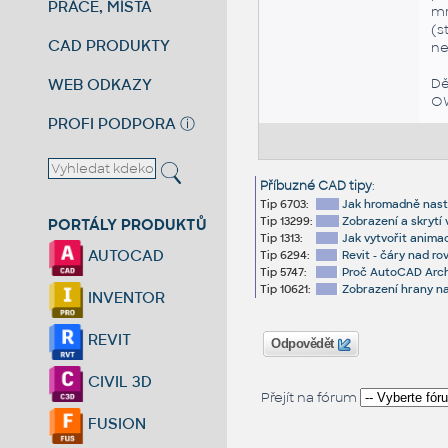
PRÁCE, MÍSTA
mr
(s
CAD PRODUKTY
ne
WEB ODKAZY
Dě
O
PROFI PODPORA
ⓘ
Příbuzné CAD tipy
:
Tip 6703:
Jak hromadně nasta
Tip 13299:
Zobrazení a skrytí 
PORTÁLY PRODUKTŮ
Tip 1313:
Jak vytvořit anima
AUTOCAD
Tip 6294:
Revit - čáry nad ro
Tip 5747:
Proč AutoCAD Archi
Tip 10621:
Zobrazení hrany na
INVENTOR
REVIT
Odpovědět
CIVIL 3D
Přejít na fórum
FUSION