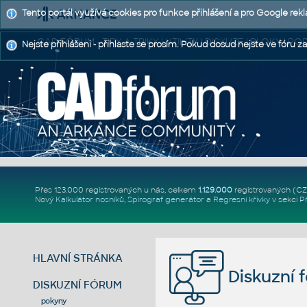
Tento portál využívá cookies pro funkce přihlášení a pro Google rek
CAD FÓRUM - TIPY A TRIKY | UTILITY | DISKUZE | BLOKY |
Nejste přihlášeni - přihlaste se prosím. Pokud dosud nejste ve fóru za
Přes 123.000 registrovaných u nás, celkem
1.129.000
registrovaných (C
Nový
Kalkulátor nosníků
,
Spirograf generátor
a
Regresní křivky
v sekci
P
HLAVNÍ STRÁNKA
Diskuzní 
DISKUZNÍ FÓRUM
pokyny