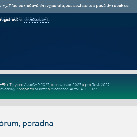
lamy. Před pokračováním vyjadřete, zda souhlasíte s použitím cookies.
 PODPORA | POMOC A RADY
registrováni,
klikněte sem.
.
Z+EN)
. Tipy pro
AutoCAD 2027
, pro
Inventor 2027
a pro
Revit 2027
.
řevodníky
.
Kompletní
příkazy
a
proměnné AutoCADu 2027
.
fórum, poradna