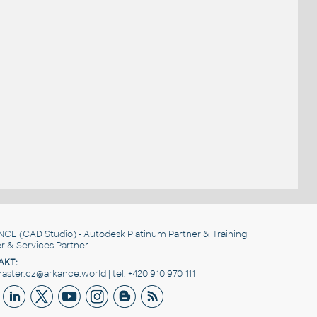
.
NCE
(CAD Studio) - Autodesk Platinum Partner & Training
r & Services Partner
AKT:
ster.cz@arkance.world | tel. +420 910 970 111