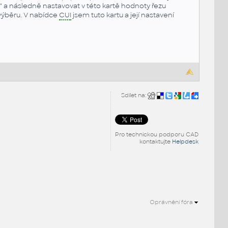
 a následně nastavovat v této kartě hodnoty řezu
 výběru. V nabídce
CUI
jsem tuto kartu a její nastavení
Sdílet na:
Pro technickou podporu CAD
kontaktujte
Helpdesk
Oprávnění fóra