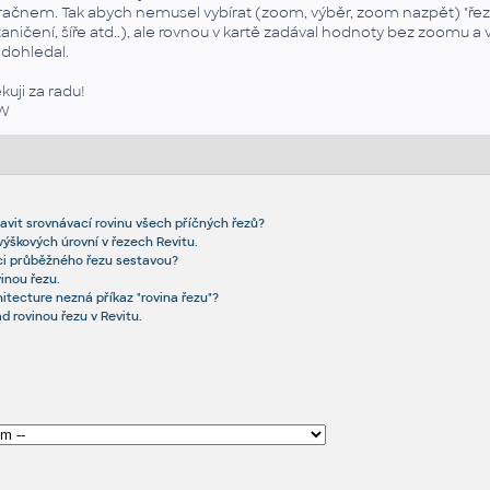
ačnem. Tak abych nemusel vybírat (zoom, výběr, zoom nazpět) "řez"
taničení, šíře atd..), ale rovnou v kartě zadával hodnoty bez zoomu a
dohledal.
kuji za radu!
W
vit srovnávací rovinu všech příčných řezů?
výškových úrovní v řezech Revitu.
ci průběžného řezu sestavou?
vinou řezu.
tecture nezná příkaz "rovina řezu"?
d rovinou řezu v Revitu.