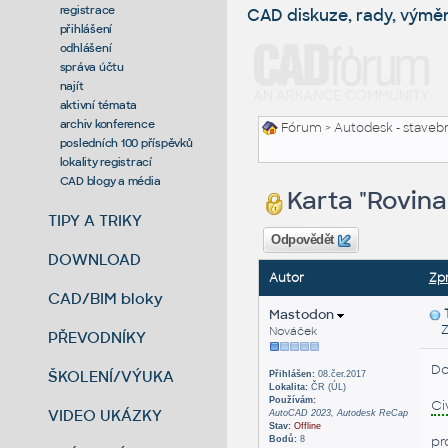
registrace
CAD diskuze, rady, výmě
přihlášení
odhlášení
správa účtu
najít
aktivní témata
archiv konference
Fórum
>
Autodesk - stavebni
posledních 100 příspěvků
lokality registrací
CAD blogy a média
Karta "Rovina
TIPY A TRIKY
Odpovědět
DOWNLOAD
Autor
Zp
CAD/BIM bloky
Mastodon
Zas
Nováček
PŘEVODNÍKY
Do
ŠKOLENÍ/VÝUKA
Přihlášen:
08.čer.2017
Lokalita:
ČR (ÚL)
Používám:
Ci
VIDEO UKÁZKY
AutoCAD 2023, Autodesk ReCap
Stav:
Offline
pr
Bodů:
8