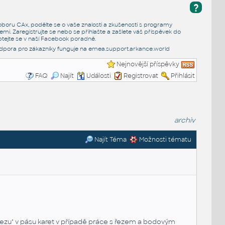
?
e oboru CAx, podělte se o vaše znalosti a zkušenosti s programy
emi. Zaregistrujte se nebo se přihlašte a zašlete váš příspěvek do
tejte se v naší
Facebook poradně
.
dpora pro zákazníky funguje na
emea.support.arkance.world
Nejnovější příspěvky
FAQ
Najít
Události
Registrovat
Přihlásit
archiv
Najít Téma
Možnosti tématu
a řezu" v pásu karet v případě práce s řezem a bodovým