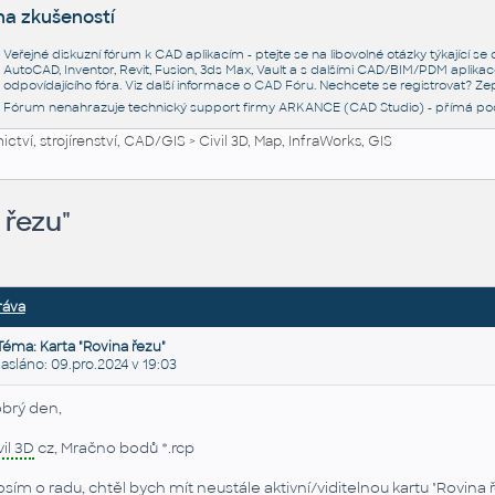
na zkušeností
Veřejné diskuzní fórum k CAD aplikacím - ptejte se na libovolné otázky týkající s
AutoCAD, Inventor, Revit, Fusion, 3ds Max, Vault a s dalšími CAD/BIM/PDM aplikac
odpovídajícího fóra. Viz další informace o
CAD Fóru
. Nechcete se registrovat? Zep
Fórum nenahrazuje technický support firmy ARKANCE (CAD Studio) - přímá po
ctví, strojírenství, CAD/GIS
>
Civil 3D, Map, InfraWorks, GIS
 řezu"
ráva
Téma: Karta "Rovina řezu"
láno: 09.pro.2024 v 19:03
brý den,
vil 3D
cz, Mračno bodů *.rcp
osím o radu, chtěl bych mít neustále aktivní/viditelnou kartu "Rovin