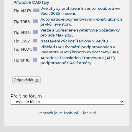
Příbuzné CAD tipy
:
Dvě chyby prohlížení Inventor souborů ve
Tip 14317:
Vault 2025 - řešení.
Automatické pojmenovávání konstrukčních
Tip 7058:
prvků Inventoru.
Verze a upřesněné systémové požadavky
Tip 14125:
pro 3ds Max 2025.
Tip 3552:
Nastavení výchozí šablony v Revitu.
Přehled CAD formátů podporovaných v
Tip 14074:
Inventoru 2025 (import/export/AnyCAD).
Autodesk Translation Framework (ATF) -
Tip 13118:
podporované CAD formáty
Odpovědět
Přejít na fórum
Zobrazit jako:
Mobilní
|
Klasické