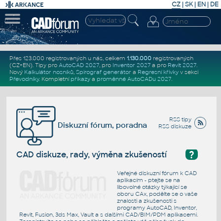
CZ
|
SK
|
EN
|
DE
Přes 123.000 registrovaných u nás, celkem
1.130.000
registrovaných
(CZ+EN)
. Tipy pro
AutoCAD 2027
, pro
Inventor 2027
a pro
Revit 2027
.
Nový
Kalkulátor nosníků
,
Spirograf generátor
a
Regresní křivky
v sekci
Převodníky
.
Kompletní
příkazy
a
proměnné AutoCADu 2027
.
RSS tipy
Diskuzní fórum, poradna
RSS diskuze
?
CAD diskuze, rady, výměna zkušeností
Veřejné diskuzní fórum k CAD
aplikacím - ptejte se na
libovolné otázky týkající se
oboru CAx, podělte se o vaše
znalosti a zkušenosti s
programy AutoCAD, Inventor,
Revit, Fusion, 3ds Max, Vault a s dalšími CAD/BIM/PDM aplikacemi.