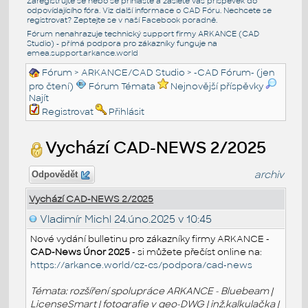
Zaregistrujte se nebo se přihlašte a zašlete váš příspěvek do
odpovídajícího fóra. Viz další informace o
CAD Fóru
. Nechcete se
registrovat? Zeptejte se v naší
Facebook poradně
.
Fórum nenahrazuje technický support firmy ARKANCE (CAD
Studio) - přímá podpora pro zákazníky funguje na
emea.support.arkance.world
Fórum
>
ARKANCE/CAD Studio
>
-CAD Fórum- (jen
pro čtení)
Fórum Témata
Nejnovější příspěvky
Najít
Registrovat
Přihlásit
Vychází CAD-NEWS 2/2025
archiv
Odpovědět
Vychází CAD-NEWS 2/2025
Vladimír Michl
24.úno.2025 v 10:45
Nové vydání bulletinu pro zákazníky firmy ARKANCE -
CAD-News Únor 2025
- si můžete přečíst online na:
https://arkance.world/cz-cs/podpora/cad-news
Témata: rozšíření spolupráce ARKANCE - Bluebeam |
LicenseSmart | fotografie v geo-DWG | inž.kalkulačka |