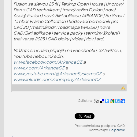
Fusion se slevou 25 % | Teximp Open House | únorový
Den s CAD technikem | tmavý režim Fusion | nový
český Fusion | nové BIM aplikace ARKANCE | Be.Smart
Timber Frame Collection | kódovací pomocník pro
Civil 3D | mezinárodní roadmapa twiGISu | nové
CAD/BIM aplikace | service packy | termíny školení |
trial verze 2025 | CAD bloky | videa | tipy | atd.
Můžete se k nám připojit i na Facebooku, X/Twitteru,
YouTube nebo LinkedIn:
www.facebook.com/ArkanceCZ
a
www.x.com/ArkanceCZ
a
www.youtube.com/@ArkanceSystemsCZ
a
www.linkedin.com/company/ArkanceCZ
Sdílet na:
Pro technickou podporu CAD
kontaktujte
Helpdesk