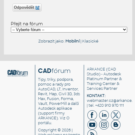
Odpovědět
Přejít na fórum
Zobrazit jako:
Mobilní
|
Klasické
CAD
fórum
ARKANCE
(CAD
Studio) - Autodesk
Platinum Partner &
Tipy, triky, podpora,
Training Center &
pomoc a rady pro
Services Partner
AutoCAD, LT, Inventor,
Revit, Map, Civil 3D, 3ds
KONTAKT:
Max, Fusion, Forma,
webmaster.cz@arkance.w
Vault, PowerMill a další
| tel. +420 910 970 111
Autodesk aplikace
(support firmy
ARKANCE). Viz
O
portálu
.
Copyright © 2026 |