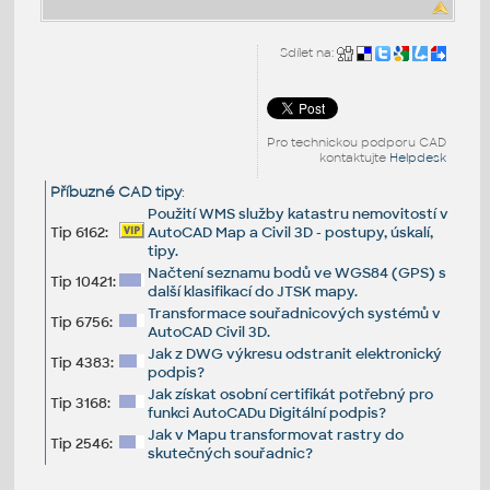
Sdílet na:
Pro technickou podporu CAD
kontaktujte
Helpdesk
Příbuzné CAD tipy
:
Použití WMS služby katastru nemovitostí v
Tip 6162:
AutoCAD Map a Civil 3D - postupy, úskalí,
tipy.
Načtení seznamu bodů ve WGS84 (GPS) s
Tip 10421:
další klasifikací do JTSK mapy.
Transformace souřadnicových systémů v
Tip 6756:
AutoCAD Civil 3D.
Jak z DWG výkresu odstranit elektronický
Tip 4383:
podpis?
Jak získat osobní certifikát potřebný pro
Tip 3168:
funkci AutoCADu Digitální podpis?
Jak v Mapu transformovat rastry do
Tip 2546:
skutečných souřadnic?