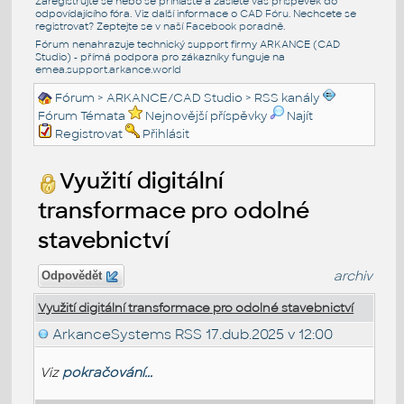
Zaregistrujte se nebo se přihlašte a zašlete váš příspěvek do
odpovídajícího fóra. Viz další informace o
CAD Fóru
. Nechcete se
registrovat? Zeptejte se v naší
Facebook poradně
.
Fórum nenahrazuje technický support firmy ARKANCE (CAD
Studio) - přímá podpora pro zákazníky funguje na
emea.support.arkance.world
Fórum
>
ARKANCE/CAD Studio
>
RSS kanály
Fórum Témata
Nejnovější příspěvky
Najít
Registrovat
Přihlásit
Využití digitální
transformace pro odolné
stavebnictví
archiv
Odpovědět
Využití digitální transformace pro odolné stavebnictví
ArkanceSystems RSS
17.dub.2025 v 12:00
Viz
pokračování...