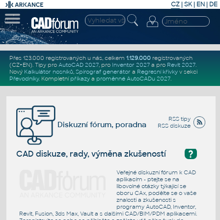
CZ
|
SK
|
EN
|
DE
Přes 123.000 registrovaných u nás, celkem
1.129.000
registrovaných
(CZ+EN)
. Tipy pro
AutoCAD 2027
, pro
Inventor 2027
a pro
Revit 2027
.
Nový
Kalkulátor nosníků
,
Spirograf generátor
a
Regresní křivky
v sekci
Převodníky
.
Kompletní
příkazy
a
proměnné AutoCADu 2027
.
RSS tipy
Diskuzní fórum, poradna
RSS diskuze
?
CAD diskuze, rady, výměna zkušeností
Veřejné diskuzní fórum k CAD
aplikacím - ptejte se na
libovolné otázky týkající se
oboru CAx, podělte se o vaše
znalosti a zkušenosti s
programy AutoCAD, Inventor,
Revit, Fusion, 3ds Max, Vault a s dalšími CAD/BIM/PDM aplikacemi.