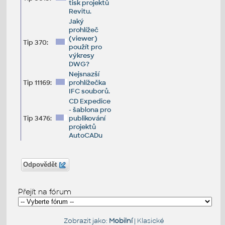
tisk projektů
Revitu.
Jaký
prohlížeč
(viewer)
Tip 370:
použít pro
výkresy
DWG?
Nejsnazší
Tip 11169:
prohlížečka
IFC souborů.
CD Expedice
- šablona pro
Tip 3476:
publikování
projektů
AutoCADu
Odpovědět
Přejít na fórum
Zobrazit jako:
Mobilní
|
Klasické