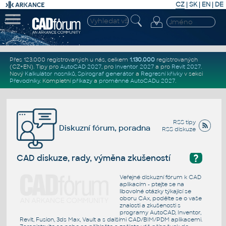
CZ
|
SK
|
EN
|
DE
Přes 123.000 registrovaných u nás, celkem
1.130.000
registrovaných
(CZ+EN)
. Tipy pro
AutoCAD 2027
, pro
Inventor 2027
a pro
Revit 2027
.
Nový
Kalkulátor nosníků
,
Spirograf generátor
a
Regresní křivky
v sekci
Převodníky
.
Kompletní
příkazy
a
proměnné AutoCADu 2027
.
RSS tipy
Diskuzní fórum, poradna
RSS diskuze
?
CAD diskuze, rady, výměna zkušeností
Veřejné diskuzní fórum k CAD
aplikacím - ptejte se na
libovolné otázky týkající se
oboru CAx, podělte se o vaše
znalosti a zkušenosti s
programy AutoCAD, Inventor,
Revit, Fusion, 3ds Max, Vault a s dalšími CAD/BIM/PDM aplikacemi.