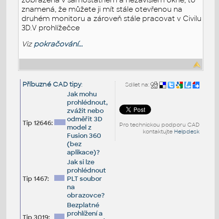
znamená, že můžete ji mít stále otevřenou na
druhém monitoru a zároveň stále pracovat v Civilu
3D.V prohlížečce
Viz
pokračování...
Příbuzné CAD tipy
:
Sdílet na:
Jak mohu
prohlédnout,
zvážit nebo
odměřit 3D
Tip 12646:
Pro technickou podporu CAD
model z
kontaktujte
Helpdesk
Fusion 360
(bez
aplikace)?
Jak si lze
prohlédnout
Tip 1467:
PLT soubor
na
obrazovce?
Bezplatné
prohlížení a
Tip 3019: