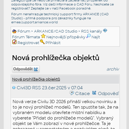
Zaregistrujte se nebo se přihlašte a zašlete váš příspěvek do
odpovídajícího fóra. Viz další informace o
CAD Fóru
. Nechcete se
registrovat? Zeptejte se v naší
Facebook poradně
.
Fórum nenahrazuje technický support firmy ARKANCE (CAD
Studio) - přímá podpora pro zákazníky funguje na
emea.support.arkance.world
Fórum
>
ARKANCE/CAD Studio
>
RSS kanály
Fórum Témata
Nejnovější příspěvky
Najít
Registrovat
Přihlásit
Nová prohlížečka objektů
archiv
Odpovědět
Nová prohlížečka objektů
Civil3D RSS
23.čer.2025 v 07:04
Citace
Odpověď
Nová verze Civilu 3D 2026 přináší velkou novinku a
to je nový prohlížeč modelů. Ten spustíte tak, že na
vybraném modelu otevřete místní nabídku a
vyberete "Přidat do prohlížeče modelů". Vybraný
objekt se Vám zobrazí v nové prohlížečce. Ta je
zobrazená v samostatném a nezávislém okně, to