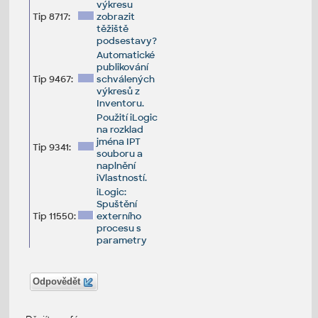
výkresu
Tip 8717:
zobrazit
těžiště
podsestavy?
Automatické
publikování
Tip 9467:
schválených
výkresů z
Inventoru.
Použití iLogic
na rozklad
jména IPT
Tip 9341:
souboru a
naplnění
iVlastností.
iLogic:
Spuštění
Tip 11550:
externího
procesu s
parametry
Odpovědět