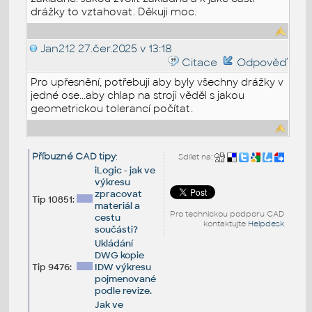
drážky to vztahovat. Děkuji moc.
Jan212
27.čer.2025 v 13:18
Citace
Odpověď
Pro upřesnění, potřebuji aby byly všechny drážky v
jedné ose...aby chlap na stroji věděl s jakou
geometrickou tolerancí počítat.
Příbuzné CAD tipy
:
Sdílet na:
iLogic - jak ve
výkresu
zpracovat
Tip 10851:
materiál a
Pro technickou podporu CAD
cestu
kontaktujte
Helpdesk
součásti?
Ukládání
DWG kopie
Tip 9476:
IDW výkresu
pojmenované
podle revize.
Jak ve