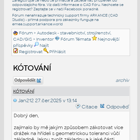
Zaregistrujte se nebo se přihlašte a zašlete váš příspěvek do
odpovídajícího fóra. Viz další informace o
CAD Fóru
. Nechcete se
registrovat? Zeptejte se v naší
Facebook poradně
.
Fórum nenahrazuje technický support firmy ARKANCE (CAD
Studio) - přímá podpora pro zákazníky funguje na
emea.support.arkance.world
Fórum
>
Autodesk - stavebnictví, strojírenství,
CAD/GIS
>
Inventor
Fórum Témata
Nejnovější
příspěvky
Najít
Registrovat
Přihlásit
KÓTOVÁNÍ
archiv
Odpovědět
KÓTOVÁNÍ
Jan212
27.čer.2025 v 13:14
Citace
Odpověď
Dobrý den,
zajímalo by mě jakým způsobem zákotovat více
drážek na hřídeli s geometrickou toleranci vůčí
základně. Jakou zvolit základnu a k jaké části