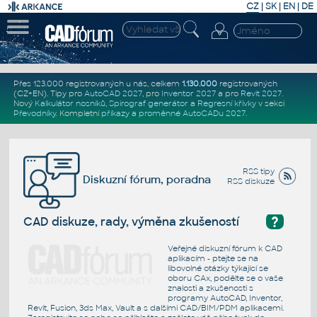
CZ
|
SK
|
EN
|
DE
Přes 123.000 registrovaných u nás, celkem
1.130.000
registrovaných
(CZ+EN)
. Tipy pro
AutoCAD 2027
, pro
Inventor 2027
a pro
Revit 2027
.
Nový
Kalkulátor nosníků
,
Spirograf generátor
a
Regresní křivky
v sekci
Převodníky
.
Kompletní
příkazy
a
proměnné AutoCADu 2027
.
RSS tipy
Diskuzní fórum, poradna
RSS diskuze
?
CAD diskuze, rady, výměna zkušeností
Veřejné diskuzní fórum k CAD
aplikacím - ptejte se na
libovolné otázky týkající se
oboru CAx, podělte se o vaše
znalosti a zkušenosti s
programy AutoCAD, Inventor,
Revit, Fusion, 3ds Max, Vault a s dalšími CAD/BIM/PDM aplikacemi.