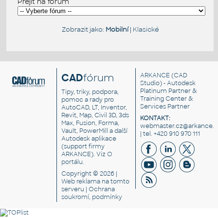
Přejít na fórum
Zobrazit jako:
Mobilní
|
Klasické
CAD
fórum
ARKANCE
(CAD
Studio) - Autodesk
Platinum Partner &
Tipy, triky, podpora,
Training Center &
pomoc a rady pro
Services Partner
AutoCAD, LT, Inventor,
Revit, Map, Civil 3D, 3ds
KONTAKT:
Max, Fusion, Forma,
webmaster.cz@arkance.w
Vault, PowerMill a další
| tel. +420 910 970 111
Autodesk aplikace
(support firmy
ARKANCE). Viz
O
portálu
.
Copyright © 2026 |
Web reklama
na tomto
serveru |
Ochrana
soukromí, podmínky