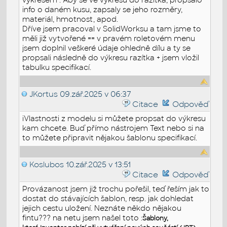
info o daném kusu, zapsaly se jeho rozměry,
materiál, hmotnost, apod.
Dříve jsem pracoval v SolidWorksu a tam jsme to
měli již vytvořené == v pravém roletovém menu
jsem doplnil veškeré údaje ohledně dílu a ty se
propsali následně do výkresu razítka + jsem vložil
tabulku specifikací.
JKortus
09.zář.2025 v 06:37
Citace
Odpověď
iVlastnosti z modelu si můžete propsat do výkresu
kam chcete. Buď přímo nástrojem Text nebo si na
to můžete připravit nějakou šablonu specifikací.
Koslubos
10.zář.2025 v 13:51
Citace
Odpověď
Provázanost jsem již trochu pořešil, teď řeším jak to
dostat do stávajících šablon, resp. jak dohledat
jejich cestu uložení. Neznáte někdo nějakou
fintu??? na netu jsem našel toto :
Šablony,