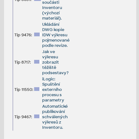
součásti
Inventoru
(výchozí
materiál).
Ukládání
DWG kopie
Tip 9476:
IDW výkresu
pojmenované
podle revize.
Jak ve
výkresu
Tip 8717:
zobrazit
těžiště
podsestavy?
iLogic:
Spuštění
Tip 11550:
externího
procesu s
parametry
Automatické
publikování
Tip 9467:
schválených
výkresů z
Inventoru.