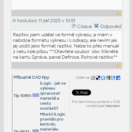
Koslubos
11.zář.2025 v 10:51
Citace
Odpověď
Razítko jsem udělal ve formě výkresu, a mám v
nabídce formátu výkresu i s odkazy, ale nevím jak
jej uložit jako formát razítko. Nelze to přes manuál
z netu kde píšou **!Otevřete soubor .idw. Klikněte
na kartu Správa, panel Definice, Rohové razítko**
Příbuzné CAD tipy
:
Sdílet na:
iLogic - jak ve
výkresu
zpracovat
Tip 10851:
materiál a
Pro technickou podporu CAD
cestu
kontaktujte
Helpdesk
součásti?
Mluvící iLogic
pravidlo pro
kontrolu
materiálu
Tip 8631: