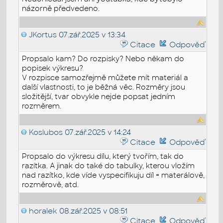
názorně předvedeno.
JKortus
07.zář.2025 v 13:34
Citace
Odpověď
Propsalo kam? Do rozpisky? Nebo někam do
popisek výkresu?
V rozpisce samozřejmě můžete mít materiál a
další vlastnosti, to je běžná věc. Rozměry jsou
složitější, tvar obvykle nejde popsat jedním
rozměrem.
Koslubos
07.zář.2025 v 14:24
Citace
Odpověď
Propsalo do výkresu dílu, který tvořím, tak do
razítka. A jinak do také do tabulky, kterou vložím
nad razítko, kde víde vyspecifikuju díl = materálově,
rozměrově, atd.
horalek
08.zář.2025 v 08:51
Citace
Odpověď