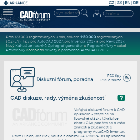
CZ
|
SK
|
EN
|
DE
Přes 123.000 registrovaných u nás, celkem
1.130.000
registrovaných
(CZ+EN)
. Tipy pro
AutoCAD 2027
, pro
Inventor 2027
a pro
Revit 2027
.
Nový
Kalkulátor nosníků
,
Spirograf generátor
a
Regresní křivky
v sekci
Převodníky
.
Kompletní
příkazy
a
proměnné AutoCADu 2027
.
RSS tipy
Diskuzní fórum, poradna
RSS diskuze
?
CAD diskuze, rady, výměna zkušeností
Veřejné diskuzní fórum k CAD
aplikacím - ptejte se na
libovolné otázky týkající se
oboru CAx, podělte se o vaše
znalosti a zkušenosti s
programy AutoCAD, Inventor,
Revit, Fusion, 3ds Max, Vault a s dalšími CAD/BIM/PDM aplikacemi.