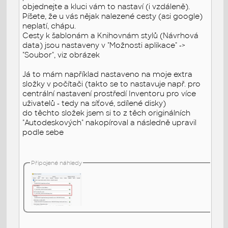
objednejte a kluci vám to nastaví (i vzdáleně).
Píšete, že u vás nějak nalezené cesty (asi google)
neplatí, chápu.
Cesty k šablonám a Knihovnám stylů (Návrhová
data) jsou nastaveny v "Možnosti aplikace" ->
"Soubor", viz obrázek
Já to mám například nastaveno na moje extra
složky v počítači (takto se to nastavuje např. pro
centrální nastavení prostředí Inventoru pro více
uživatelů - tedy na síťové, sdílené disky)
do těchto složek jsem si to z těch originálních
"Autodeskových" nakopíroval a následně upravil
podle sebe
Připojené náhledy