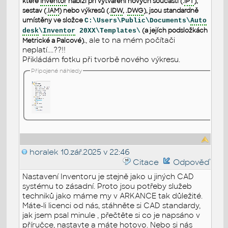
které
Inventor
nabízí při vytváření nových součástí (.
IPT
),
sestav (.
IAM
) nebo výkresů (.
IDW
, .
DWG
), jsou standardně
umístěny ve složce
C:\Users\Public\Documents\
Auto
(a jejích podsložkách
desk
\
Inventor
20XX\Templates\
, ale to na mém počítači
Metrické a Palcové).
neplatí....??!!
Přikládám fotku při tvorbě nového výkresu.
Připojené náhledy
horalek
10.zář.2025 v 22:46
Citace
Odpověď
Nastavení Inventoru je stejně jako u jiných CAD
systému to zásadní. Proto jsou potřeby služeb
techniků jako máme my v ARKANCE tak důležité.
Máte-li licenci od nás, stáhněte si CAD standardy,
jak jsem psal minule , přečtěte si co je napsáno v
příručce, nastavte a máte hotovo. Nebo si nás