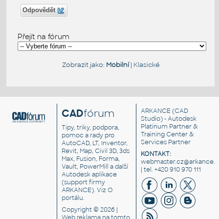
Odpovědět
Přejít na fórum
Zobrazit jako:
Mobilní
|
Klasické
CAD
fórum
ARKANCE
(CAD
Studio) - Autodesk
Platinum Partner &
Tipy, triky, podpora,
Training Center &
pomoc a rady pro
Services Partner
AutoCAD, LT, Inventor,
Revit, Map, Civil 3D, 3ds
KONTAKT:
Max, Fusion, Forma,
webmaster.cz@arkance.w
Vault, PowerMill a další
| tel. +420 910 970 111
Autodesk aplikace
(support firmy
ARKANCE). Viz
O
portálu
.
Copyright © 2026 |
Web reklama
na tomto