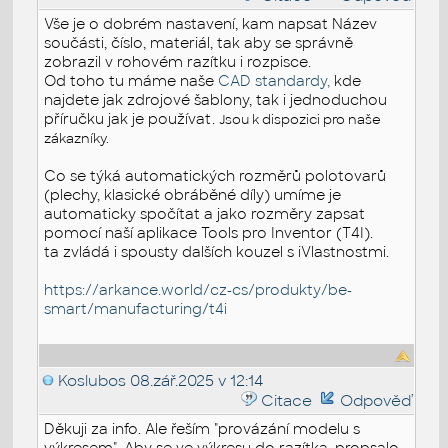
Vše je o dobrém nastavení, kam napsat Název
součásti, číslo, materiál, tak aby se správně
zobrazil v rohovém razítku i rozpisce.
Od toho tu máme naše
CAD standardy,
kde
najdete jak zdrojové šablony, tak i jednoduchou
příručku jak je používat.
Jsou k dispozici pro naše
zákazníky.
Co se týká automatických rozměrů polotovarů
(plechy, klasické obráběné díly) umíme je
automaticky spočítat a jako rozměry zapsat
pomocí naší aplikace Tools pro Inventor (T4I).
ta zvládá i spousty dalších kouzel s iVlastnostmi.
https://arkance.world/cz-cs/produkty/be-
smart/manufacturing/t4i
Koslubos
08.zář.2025 v 12:14
Citace
Odpověď
Děkuji za info. Ale řeším "provázání modelu s
výkresem". Aby se ve výkresu do razítka, propsalo