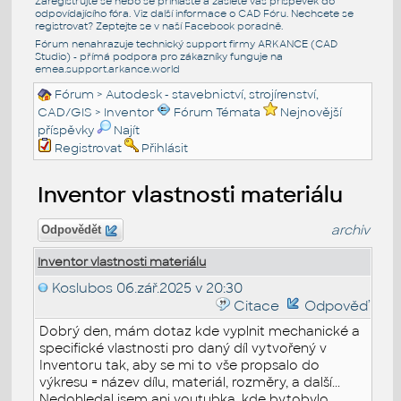
Zaregistrujte se nebo se přihlašte a zašlete váš příspěvek do
odpovídajícího fóra. Viz další informace o
CAD Fóru
. Nechcete se
registrovat? Zeptejte se v naší
Facebook poradně
.
Fórum nenahrazuje technický support firmy ARKANCE (CAD
Studio) - přímá podpora pro zákazníky funguje na
emea.support.arkance.world
Fórum
>
Autodesk - stavebnictví, strojírenství,
CAD/GIS
>
Inventor
Fórum Témata
Nejnovější
příspěvky
Najít
Registrovat
Přihlásit
Inventor vlastnosti materiálu
archiv
Odpovědět
Inventor vlastnosti materiálu
Koslubos
06.zář.2025 v 20:30
Citace
Odpověď
Dobrý den, mám dotaz kde vyplnit mechanické a
specifické vlastnosti pro daný díl vytvořený v
Inventoru tak, aby se mi to vše propsalo do
výkresu = název dílu, materiál, rozměry, a další...
Nedohledal jsem ani youtubka, kde bytobylo