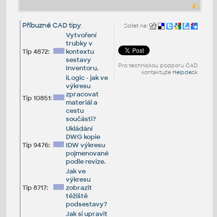
Příbuzné CAD tipy
:
Sdílet na:
Vytvoření
trubky v
Tip 4872:
kontextu
sestavy
Pro technickou podporu CAD
Inventoru.
kontaktujte
Helpdesk
iLogic - jak ve
výkresu
zpracovat
Tip 10851:
materiál a
cestu
součásti?
Ukládání
DWG kopie
Tip 9476:
IDW výkresu
pojmenované
podle revize.
Jak ve
výkresu
Tip 8717:
zobrazit
těžiště
podsestavy?
Jak si upravit