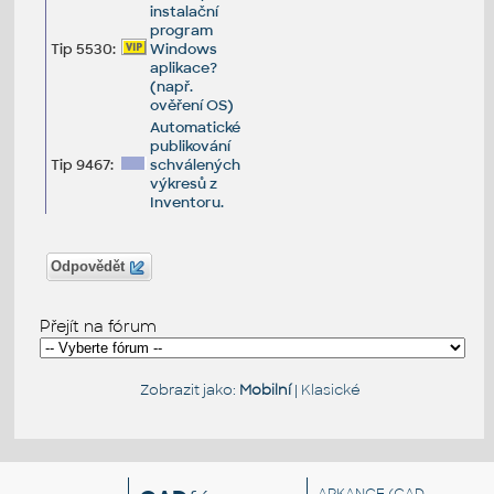
instalační
program
Tip 5530:
Windows
aplikace?
(např.
ověření OS)
Automatické
publikování
Tip 9467:
schválených
výkresů z
Inventoru.
Odpovědět
Přejít na fórum
Zobrazit jako:
Mobilní
|
Klasické
ARKANCE
(CAD