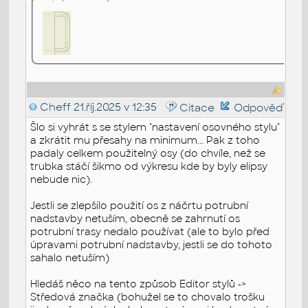
Cheff
21.říj.2025 v 12:35
Citace
Odpověď
Šlo si vyhrát s se stylem "nastavení osovného stylu"
a zkrátit mu přesahy na minimum... Pak z toho
padaly celkem použitelný osy (do chvíle, než se
trubka stáčí šikmo od výkresu kde by byly elipsy
nebude nic).
Jestli se zlepšilo použití os z náčrtu potrubní
nadstavby netuším, obecně se zahrnutí os
potrubní trasy nedalo používat (ale to bylo před
úpravami potrubní nadstavby, jestli se do tohoto
sahalo netuším)
Hledáš něco na tento způsob Editor stylů ->
Středová značka (bohužel se to chovalo trošku