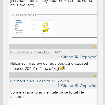
jinak než z obrázku bylo patrné = asi bude nutné
chvíli zkoušet)
Připojené náhledy
Koslubos
23.čer.2026 v 19:11
Citace
Odpověď
Nakonec mi správnou radu poskytnul uživatel
emanuel200, čímž mu děkuji.
emanuel1200
23.čer.2026 v 21:16
Citace
Odpověď
Správná rada to asi není ,ale dá se to takhle
nahradit.