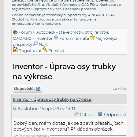
Zaregistrujte se nebo se přihlašte a zašlete váš příspěvek do
odpovídajícího fóra. Viz další informace o
CAD Fóru
. Nechcete se
registrovat? Zeptejte se v naší
Facebook poradně
.
Fórum nenahrazuje technický support firmy ARKANCE (CAD
Studio) - přímá podpora pro zákazníky funguje na
emea.support.arkance.world
Fórum
>
Autodesk - stavebnictví, strojírenství,
CAD/GIS
>
Inventor
Fórum Témata
Nejnovější
příspěvky
Najít
Registrovat
Přihlásit
Inventor - Úprava osy trubky
na výkrese
archiv
Odpovědět
Inventor - Úprava osy trubky na výkrese
Koslubos
15.říj.2025 v 13:11
Citace
Odpověď
Dobrý den, mám dotaz jak se zbavit přesahujících
osových čar v Inventoru? Přikládám obrázek.
Připojené náhledy