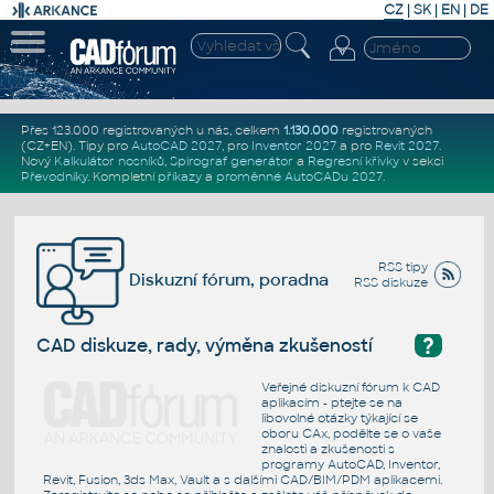
CZ
|
SK
|
EN
|
DE
Přes 123.000 registrovaných u nás, celkem
1.130.000
registrovaných
(CZ+EN)
. Tipy pro
AutoCAD 2027
, pro
Inventor 2027
a pro
Revit 2027
.
Nový
Kalkulátor nosníků
,
Spirograf generátor
a
Regresní křivky
v sekci
Převodníky
.
Kompletní
příkazy
a
proměnné AutoCADu 2027
.
RSS tipy
Diskuzní fórum, poradna
RSS diskuze
?
CAD diskuze, rady, výměna zkušeností
Veřejné diskuzní fórum k CAD
aplikacím - ptejte se na
libovolné otázky týkající se
oboru CAx, podělte se o vaše
znalosti a zkušenosti s
programy AutoCAD, Inventor,
Revit, Fusion, 3ds Max, Vault a s dalšími CAD/BIM/PDM aplikacemi.