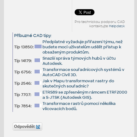
Pro technickou podporu CAD
kontaktujte
Helpdesk
Příbuzné CAD tipy
:
Předplatné vyžaduje přiřazení týmu, než
Tip 13850:
budete moci uživatelům udělit přístup k
obsaženým produktům.
Snazší správa týmových hubů v účtu
Tip 14179:
Autodesk.
Transformace souřadnicových systémů v
Tip 6756:
AutoCAD Civil 3D.
Jak v Mapu transformovat rastry do
Tip 2546:
skutečných souřadnic?
ETRS89 se zpřesněným rámcem ETRF2000
Tip 7707:
a S-JTSK (Autodesk GIS).
Transformace rastrů pomocí několika
Tip 7854:
vlícovacích bodů.
Odpovědět