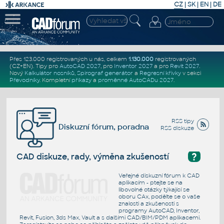
CZ
|
SK
|
EN
|
DE
Přes 123.000 registrovaných u nás, celkem
1.130.000
registrovaných
(CZ+EN)
. Tipy pro
AutoCAD 2027
, pro
Inventor 2027
a pro
Revit 2027
.
Nový
Kalkulátor nosníků
,
Spirograf generátor
a
Regresní křivky
v sekci
Převodníky
.
Kompletní
příkazy
a
proměnné AutoCADu 2027
.
RSS tipy
Diskuzní fórum, poradna
RSS diskuze
?
CAD diskuze, rady, výměna zkušeností
Veřejné diskuzní fórum k CAD
aplikacím - ptejte se na
libovolné otázky týkající se
oboru CAx, podělte se o vaše
znalosti a zkušenosti s
programy AutoCAD, Inventor,
Revit, Fusion, 3ds Max, Vault a s dalšími CAD/BIM/PDM aplikacemi.