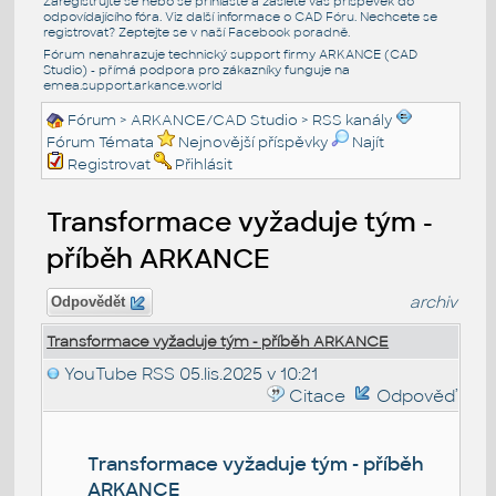
Zaregistrujte se nebo se přihlašte a zašlete váš příspěvek do
odpovídajícího fóra. Viz další informace o
CAD Fóru
. Nechcete se
registrovat? Zeptejte se v naší
Facebook poradně
.
Fórum nenahrazuje technický support firmy ARKANCE (CAD
Studio) - přímá podpora pro zákazníky funguje na
emea.support.arkance.world
Fórum
>
ARKANCE/CAD Studio
>
RSS kanály
Fórum Témata
Nejnovější příspěvky
Najít
Registrovat
Přihlásit
Transformace vyžaduje tým -
příběh ARKANCE
archiv
Odpovědět
Transformace vyžaduje tým - příběh ARKANCE
YouTube RSS
05.lis.2025 v 10:21
Citace
Odpověď
Transformace vyžaduje tým - příběh
ARKANCE