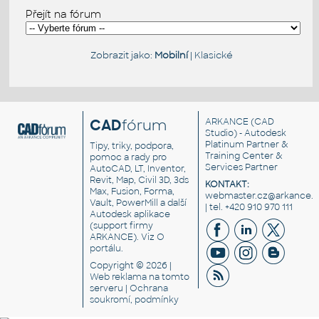
Přejít na fórum
Zobrazit jako:
Mobilní
|
Klasické
CAD
fórum
ARKANCE
(CAD
Studio) - Autodesk
Platinum Partner &
Tipy, triky, podpora,
Training Center &
pomoc a rady pro
Services Partner
AutoCAD, LT, Inventor,
Revit, Map, Civil 3D, 3ds
KONTAKT:
Max, Fusion, Forma,
webmaster.cz@arkance.w
Vault, PowerMill a další
| tel. +420 910 970 111
Autodesk aplikace
(support firmy
ARKANCE). Viz
O
portálu
.
Copyright © 2026 |
Web reklama
na tomto
serveru |
Ochrana
soukromí, podmínky