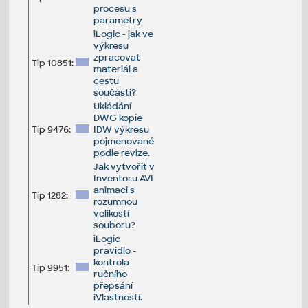
procesu s
parametry
iLogic - jak ve
výkresu
zpracovat
Tip 10851:
materiál a
cestu
součásti?
Ukládání
DWG kopie
Tip 9476:
IDW výkresu
pojmenované
podle revize.
Jak vytvořit v
Inventoru AVI
animaci s
Tip 1282:
rozumnou
velikostí
souboru?
iLogic
pravidlo -
kontrola
Tip 9951:
ručního
přepsání
iVlastností.