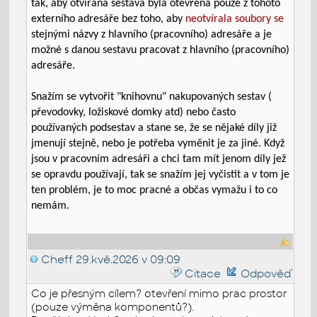
tak, aby otvíraná sestava byla otevřena pouze z tohoto
externího adresáře bez toho, aby
neotvírala soubory se
stejnými názvy z hlavního (pracovního) adresáře a je
možné s danou sestavu pracovat z hlavního (pracovního)
adresáře.
Snažím se vytvořit "knihovnu" nakupovaných sestav (
převodovky, ložiskové domky atd) nebo často
používaných podsestav a stane se, že se nějaké díly již
jmenují stejně, nebo je potřeba vyměnit je za jiné. Když
jsou v pracovním adresáři a chci tam mít jenom díly jež
se opravdu používají, tak se snažím jej vyčistit a v tom je
ten problém, je to moc pracné a občas vymažu i to co
nemám.
Cheff
29.kvě.2026 v 09:09
Citace
Odpověď
Co je přesným cílem? otevření mimo prac prostor
(pouze výměna komponentů?).