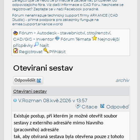
Zaregistrujte se nebo se přihlašte a zašlete váš příspěvek do
odpovídajícího fóra. Viz další informace o
CAD Fóru
. Nechcete se
registrovat? Zeptejte se v naší
Facebook poradně
.
Fórum nenahrazuje technický support firmy ARKANCE (CAD
Studio) - přímá podpora pro zákazníky funguje na
emea.support.arkance.world
Fórum
>
Autodesk - stavebnictví, strojírenství,
CAD/GIS
>
Inventor
Fórum Témata
Nejnovější
příspěvky
Najít
Registrovat
Přihlásit
Otevirani sestav
archiv
Odpovědět
Otevirani sestav
V.Rozman
08.kvě.2026 v 13:57
Citace
Odpověď
Existuje postup, při kterém je možné otevřít soubor
sestavy z externího adresáře mimo hlavního
(pracovního) adresáře
tak, aby otvíraná sestava byla otevřena pouze z tohoto