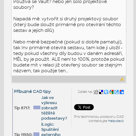
Používá se Vault? nebo jen solo projektové
soubory?
Napadá mě: vytvořit si druhý projektový soubor
(který bude sloužit primárně pro otevírání těchto
sestav a jejich dílů)
Nebo méně bezpečné (pokud si dobře pamatuji),
tak Inv primárně otevírá sestavu, tam kde ji uložil -
tedy pokud všechny díly budou v daném adresáři,
MĚL by je použít. ALE není to 100%, protože pokud
budete mít v relaci již otevřený soubor se stejným
názvem, tak použije ten...
Příbuzné CAD tipy
:
Sdílet na:
Jak ve
výkresu
Tip 8717:
zobrazit
těžiště
Pro technickou podporu CAD
podsestavy?
kontaktujte
Helpdesk
iLogic:
Spuštění
Tip 11550:
externího