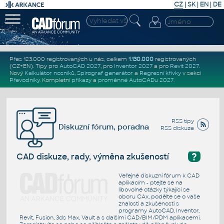
CZ
|
SK
|
EN
|
DE
Přes 123.000 registrovaných u nás, celkem
1.130.000
registrovaných
(CZ+EN)
. Tipy pro
AutoCAD 2027
, pro
Inventor 2027
a pro
Revit 2027
.
Nový
Kalkulátor nosníků
,
Spirograf generátor
a
Regresní křivky
v sekci
Převodníky
.
Kompletní
příkazy
a
proměnné AutoCADu 2027
.
RSS tipy
Diskuzní fórum, poradna
RSS diskuze
?
CAD diskuze, rady, výměna zkušeností
Veřejné diskuzní fórum k CAD
aplikacím - ptejte se na
libovolné otázky týkající se
oboru CAx, podělte se o vaše
znalosti a zkušenosti s
programy AutoCAD, Inventor,
Revit, Fusion, 3ds Max, Vault a s dalšími CAD/BIM/PDM aplikacemi.