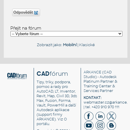
Odpovědět
Přejít na fórum
Zobrazit jako:
Mobilní
|
Klasické
CAD
fórum
ARKANCE
(CAD
Studio) - Autodesk
Platinum Partner &
Tipy, triky, podpora,
Training Center &
pomoc a rady pro
Services Partner
AutoCAD, LT, Inventor,
Revit, Map, Civil 3D, 3ds
KONTAKT:
Max, Fusion, Forma,
webmaster.cz@arkance.w
Vault, PowerMill a další
| tel. +420 910 970 111
Autodesk aplikace
(support firmy
ARKANCE). Viz
O
portálu
.