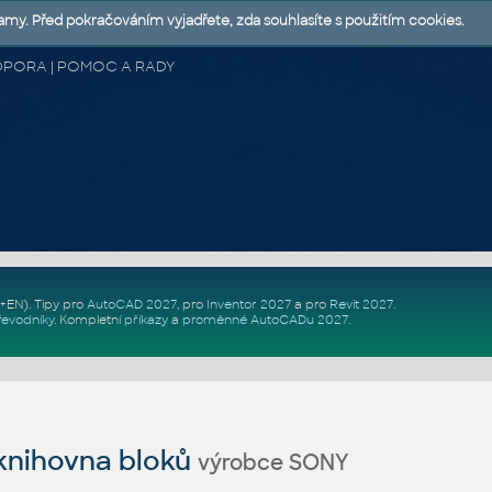
lamy. Před pokračováním vyjadřete, zda souhlasíte s použitím cookies.
 PODPORA | POMOC A RADY
Z+EN)
. Tipy pro
AutoCAD 2027
, pro
Inventor 2027
a pro
Revit 2027
.
řevodníky
.
Kompletní
příkazy
a
proměnné AutoCADu 2027
.
nihovna bloků
výrobce SONY