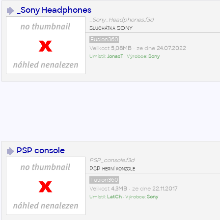
_Sony Headphones
_Sony_Headphones.f3d
Sluchátka SONY
Fusion360
Velikost
5,08MB
• ze dne
24.07.2022
Umístil:
JonasT
• Výrobce:
Sony
PSP console
PSP_console.f3d
PSP herní konzole
Fusion360
Velikost
4,3MB
• ze dne
22.11.2017
Umístil:
LatCh
• Výrobce:
Sony