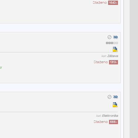
Staženo:
1640
x
kat:
Zábava
Staženo:
1313
x
ny
kat:
Elektronika
Staženo:
666
x