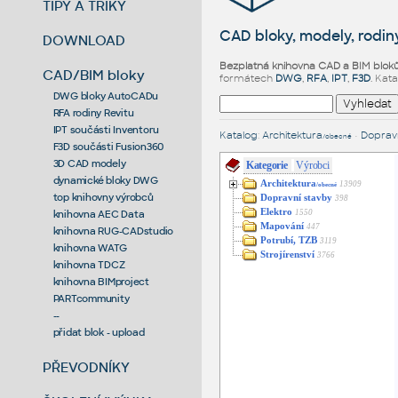
TIPY A TRIKY
CAD bloky, modely, rodiny
DOWNLOAD
Bezplatná knihovna CAD a BIM blok
CAD/BIM bloky
formátech
DWG
,
RFA
,
IPT
,
F3D
. Kat
DWG bloky AutoCADu
RFA rodiny Revitu
IPT součásti Inventoru
Katalog
:
Architektura
•
Dopravn
/obecné
F3D součásti Fusion360
3D CAD modely
Kategorie
Výrobci
dynamické bloky DWG
Architektura
13909
/obecné
top knihovny výrobců
Dopravní stavby
398
Elektro
1550
knihovna AEC Data
Mapování
447
knihovna RUG-CADstudio
Potrubí, TZB
3119
knihovna WATG
Strojírenství
3766
knihovna TDCZ
knihovna BIMproject
PARTcommunity
--
přidat blok - upload
PŘEVODNÍKY