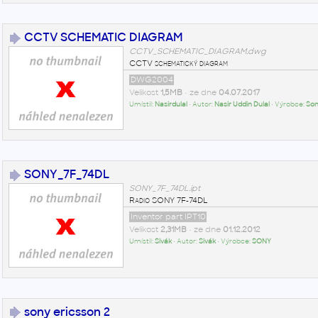
CCTV SCHEMATIC DIAGRAM
CCTV_SCHEMATIC_DIAGRAM.dwg
CCTV schematický diagram
DWG2004
Velikost
1,5MB
• ze dne
04.07.2017
Umístil:
Nasirdulal
• Autor:
Nasir Uddin Dulal
• Výrobce:
So
SONY_7F_74DL
SONY_7F_74DL.ipt
Radio SONY 7F-74DL
Inventor part IPT10
Velikost
2,31MB
• ze dne
01.12.2012
Umístil:
Sivák
• Autor:
Sivák
• Výrobce:
SONY
sony ericsson 2