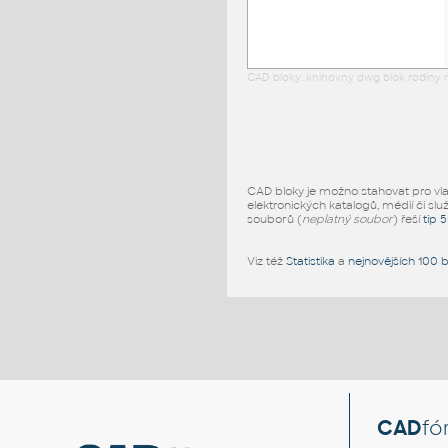
CAD bloky: knihovny dwg blok rodiny r
CAD bloky je možno stahovat pro vlast
elektronických katalogů, médií či slu
souborů (
neplatný soubor
) řeší
tip 
Viz též
Statistika
a
nejnovějších 100 
CAD
fó