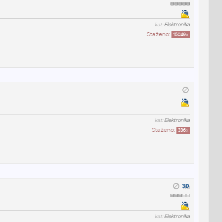
kat:
Elektronika
Staženo:
15049
x
kat:
Elektronika
Staženo:
336
x
kat:
Elektronika