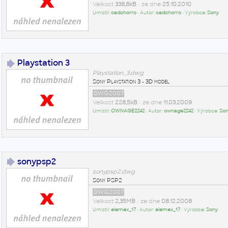
Velikost
338,8kB
• ze dne
25.10.2010
Umístil:
cadchorro
• Autor:
cadchorro
• Výrobce:
Sony
Playstation 3
Playstation_3.dwg
Sony Playstation 3 - 3D model
DWG2007
Velikost
228,5kB
• ze dne
11.03.2009
Umístil:
OWNAGE2242
• Autor:
ownage2242
• Výrobce:
So
sonypsp2
sonypsp2.dwg
Sony PSP2
DWG2007
Velikost
2,35MB
• ze dne
08.12.2008
Umístil:
elemex_17
• Autor:
elemex_17
• Výrobce:
Sony