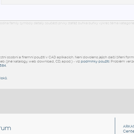
odina family symboly detaily součásti prvky stafáž buňka buňky výkres téma kategorie
ní osobní a firemní použití v CAD aplikacích. Není dovoleno jejich další šíření for
žeb (jiné katalogy, web download, CD, apod.) - viz
podmínky použití
. Problém ver
5584
.
bloků
.
rum
ARKA
Cente