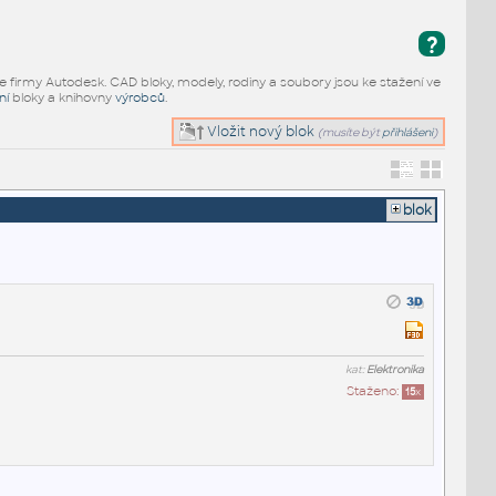
?
e firmy Autodesk. CAD bloky, modely, rodiny a soubory jsou ke stažení ve
ní
bloky a knihovny
výrobců
.
Vložit nový blok
(musíte být
přihlášeni
)
blok
kat:
Elektronika
Staženo:
15
x