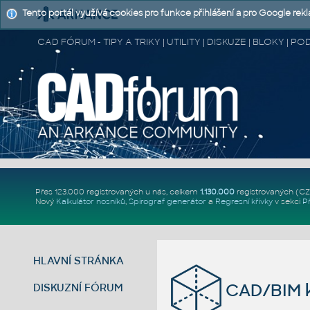
Tento portál využívá cookies pro funkce přihlášení a pro Google rek
CAD FÓRUM - TIPY A TRIKY | UTILITY | DISKUZE | BLOKY |
Přes 123.000 registrovaných u nás, celkem
1.130.000
registrovaných (C
Nový
Kalkulátor nosníků
,
Spirograf generátor
a
Regresní křivky
v sekci
P
HLAVNÍ STRÁNKA
CAD/BIM k
DISKUZNÍ FÓRUM