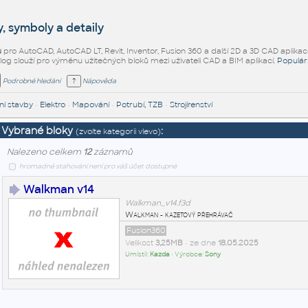
, symboly a detaily
ů
pro AutoCAD, AutoCAD LT, Revit, Inventor, Fusion 360 a další 2D a 3D CAD aplikac
alog slouží pro výměnu užitečných bloků mezi uživateli CAD a BIM aplikací.
Populár
Podrobné hledání
Nápověda
í stavby
•
Elektro
•
Mapování
•
Potrubí, TZB
•
Strojírenství
Vybrané bloky
:
(zvolte kategorii vlevo)
Nalezeno celkem
12
záznamů
hromadné stahování není pro váš účet dostupné
Walkman v14
Walkman_v14.f3d
Walkman - kazetový přehrávač
Fusion360
Velikost
3,25MB
• ze dne
18.05.2025
Umístil:
Kazda
• Výrobce:
Sony