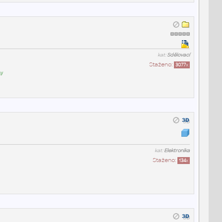
kat:
Sdělovací
Staženo:
3077
x
ny
kat:
Elektronika
Staženo:
134
x