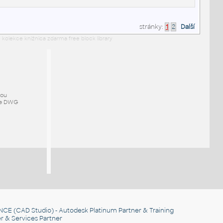
stránky:
1
2
Další
 kolekce knižnica zdarma free block library
mou
ze DWG
NCE
(CAD Studio) - Autodesk Platinum Partner & Training
r & Services Partner