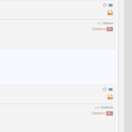
kat:
Zábava
Staženo:
25
x
kat:
Počítače
Staženo:
49
x