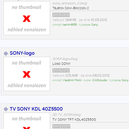
sony_ericsson_2.dwg
Telefon Sony-Ericsson 2
DWG2010
Velikost
1,64MB
• ze dne
10.05.2012
Umístil:
karimi6155
• Výrobce:
Sony
SONY-logo
SONY-logo.dwg
Logo SONY
DWG2010
Velikost
225,4kB
• ze dne
08.02.2012
Umístil:
Vladimír Michl
• Autor:
CADstudio
• Výrobce:
Sony
TV SONY KDL 40Z5500
3D-TV_SONY.dwg
TV SONY TFT KDL40Z5500
DWG2007