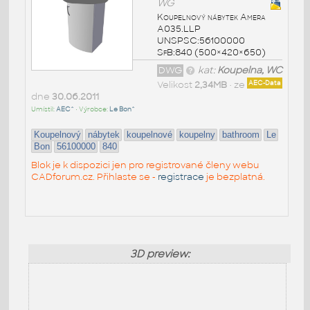
WG
Koupelnový nábytek Amera
A035.LLP
UNSPSC:56100000
SfB:840 (500×420×650)
DWG
kat:
Koupelna, WC
Velikost
2,34MB
• ze
AEC-Data
dne
30.06.2011
Umístil:
AEC^
• Výrobce:
Le Bon^
Koupelnový
nábytek
koupelnové
koupelny
bathroom
Le
Bon
56100000
840
Blok je k dispozici jen pro registrované členy webu
CADforum.cz. Přihlaste se -
registrace
je bezplatná.
3D preview: