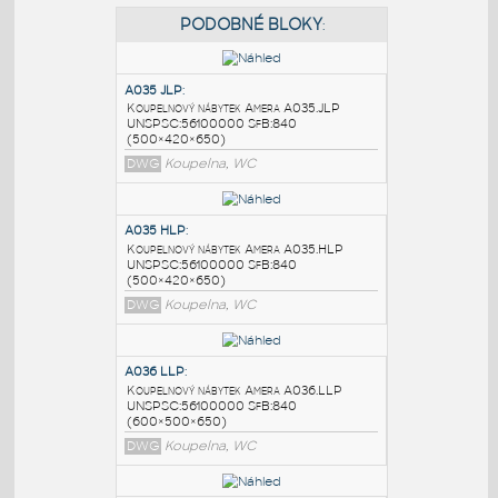
PODOBNÉ BLOKY
:
A035 JLP
:
Koupelnový nábytek Amera A035.JLP
UNSPSC:56100000 SfB:840
(500×420×650)
DWG
Koupelna, WC