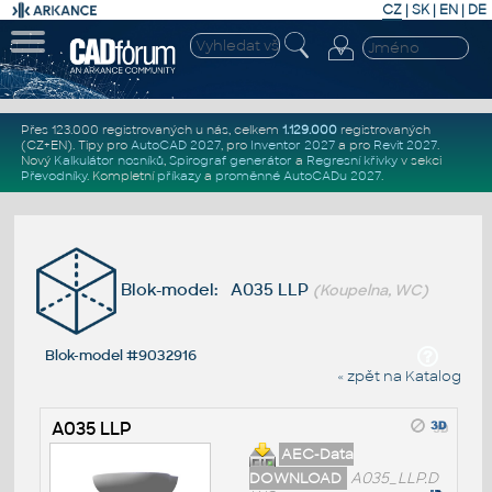
CZ
|
SK
|
EN
|
DE
Přes 123.000 registrovaných u nás, celkem
1.129.000
registrovaných
(CZ+EN)
. Tipy pro
AutoCAD 2027
, pro
Inventor 2027
a pro
Revit 2027
.
Nový
Kalkulátor nosníků
,
Spirograf generátor
a
Regresní křivky
v sekci
Převodníky
.
Kompletní
příkazy
a
proměnné AutoCADu 2027
.
Blok-model: A035 LLP
(Koupelna, WC)
Blok-model #9032916
« zpět na Katalog
A035 LLP
AEC-Data
DOWNLOAD
A035_LLP.D