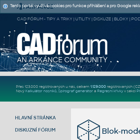
Tento portál využívá cookies pro funkce přihlášení a pro Google rek
CAD FÓRUM - TIPY A TRIKY | UTILITY | DISKUZE | BLOKY |
Přes 123.000 registrovaných u nás, celkem
1.129.000
registrovaných (C
Nový
Kalkulátor nosníků
,
Spirograf generátor
a
Regresní křivky
v sekci
P
HLAVNÍ STRÁNKA
Blok-mod
DISKUZNÍ FÓRUM