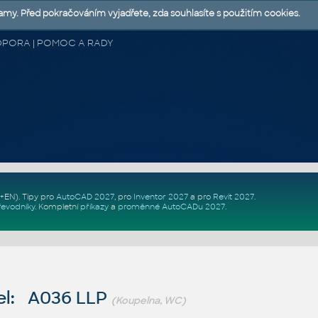
lamy. Před pokračováním vyjadřete, zda souhlasíte s použitím cookies.
 PODPORA | POMOC A RADY
Z+EN)
. Tipy pro
AutoCAD 2027
, pro
Inventor 2027
a pro
Revit 2027
.
řevodníky
.
Kompletní
příkazy
a
proměnné AutoCADu 2027
.
el: A036 LLP
(Koupelna, WC)