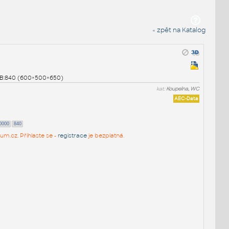
« zpět na Katalog
fB:840 (600×500×650)
kat:
Koupelna, WC
AEC-Data
0000
840
um.cz. Přihlaste se -
registrace
je bezplatná.