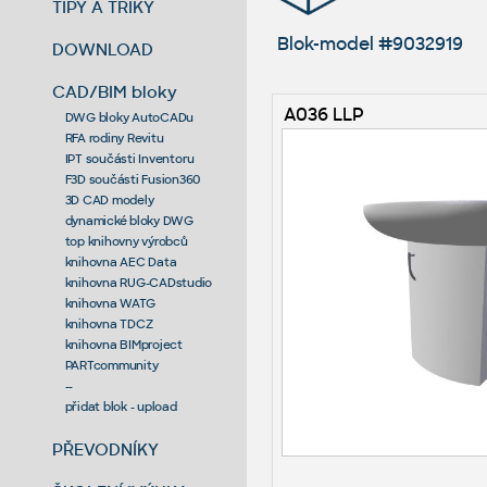
TIPY A TRIKY
Blok-model #9032919
DOWNLOAD
CAD/BIM bloky
A036 LLP
DWG bloky AutoCADu
RFA rodiny Revitu
IPT součásti Inventoru
F3D součásti Fusion360
3D CAD modely
dynamické bloky DWG
top knihovny výrobců
knihovna AEC Data
knihovna RUG-CADstudio
knihovna WATG
knihovna TDCZ
knihovna BIMproject
PARTcommunity
--
přidat blok - upload
PŘEVODNÍKY