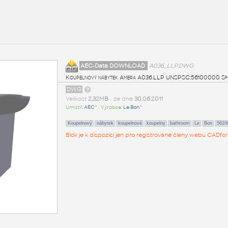
AEC-Data DOWNLOAD
A036_LLP.DWG
Koupelnový nábytek Amera A036.LLP UNSPSC:56100000 S
DWG
Velikost
2,32MB
• ze dne
30.06.2011
Umístil:
AEC^
• Výrobce:
Le Bon^
Koupelnový
nábytek
koupelnové
koupelny
bathroom
Le
Bon
5610
Blok je k dispozici jen pro registrované členy webu CADfor