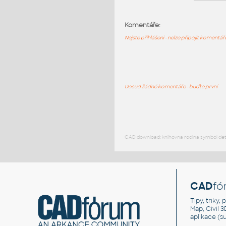
Komentáře:
Nejste přihlášeni - nelze připojit komentá
Dosud žádné komentáře - buďte první
CAD download: knihovna rodina symbol detai
CAD
fó
Tipy, triky
Map, Civil 
aplikace (