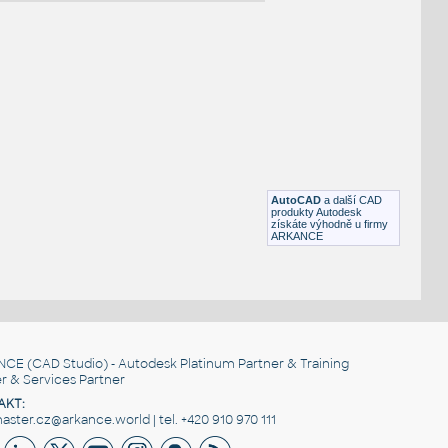
NÉ BLOKY
:
A036 HLP
:
Koupelnový nábytek Amera A036.HLP UNSPSC:56100000 SfB:8
(600×500×650)
AutoCAD
a další CAD
DWG
Koupelna, WC
produkty Autodesk
získáte výhodně u firmy
ARKANCE
A04 LLP
:
Koupelnový nábytek Amera A04.LLP UNSPSC:56100000 SfB:840
(350×320×650)
DWG
Koupelna, WC
NCE
(CAD Studio) - Autodesk Platinum Partner & Training
r & Services Partner
AKT:
ster.cz@arkance.world | tel. +420 910 970 111