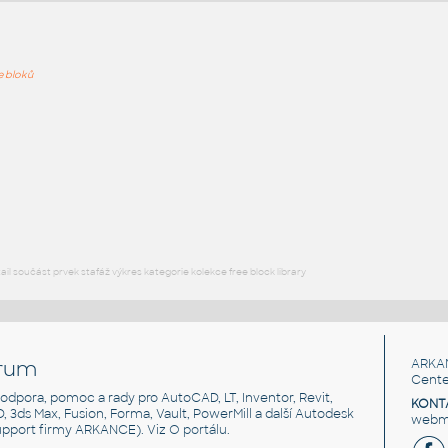
ře bloků
PODOB
A036 JLP
:
Koupelnový nábytek Amera A036.JLP UNSPSC:56100000 SfB:840
(600×500×650)
DWG
Koupelna, WC
A035 LLP
:
Koupelnový nábytek Amera A035.LLP UNSPSC:56100000 SfB:840
(500×420×650)
l součást prvek stafáž výkres kategorie kolekce free block library
DWG
Koupelna, WC
rum
ARKA
Cente
, podpora, pomoc a rady pro AutoCAD, LT, Inventor, Revit,
KONT
3D, 3ds Max, Fusion, Forma, Vault, PowerMill a další Autodesk
webma
support firmy ARKANCE). Viz
O portálu
.