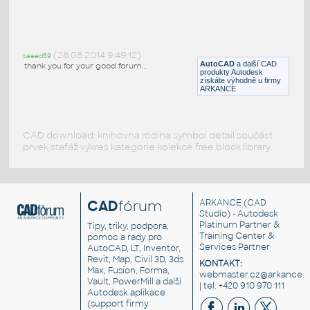
01_Valley Gutter Details
:
Detail úžlabí okapu
(28.08.2014 9:49:12)
saeed69
DWG
Konstrukční detaily
AutoCAD
a další CAD
thank you for your good forum...
produkty Autodesk
získáte výhodně u firmy
ARKANCE
CAD download: knihovna rodina symbol detail součást
prvek stafáž výkres kategorie kolekce free block library
CAD
fórum
ARKANCE
(CAD
Studio) - Autodesk
Platinum Partner &
Tipy, triky, podpora,
Training Center &
pomoc a rady pro
Services Partner
AutoCAD, LT, Inventor,
Revit, Map, Civil 3D, 3ds
KONTAKT:
Max, Fusion, Forma,
webmaster.cz@arkance.w
Vault, PowerMill a další
| tel. +420 910 970 111
Autodesk aplikace
(support firmy