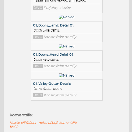
PODOBNÉ BLOKY
:
01_Architectural - Large Building
Sectional
:
Large Building Sectional Elevation
DWG
Projekty, stavby
01_Doors_Jamb Detail 01
:
Door Jamb Detail
DWG
Konstrukční detaily
01_Doors_Head Detail 01
:
Komentáře:
Door head detail
Nejste přihlášeni - nelze připojit komentáře
DWG
Konstrukční detaily
bloků