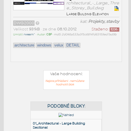
rchitectural_-_Large_Thre
e_Storey_Buil.dwg
Large Building Elevation
kat:
Projekty, stavby
DWG2000
Velikost
931kB
• ze dne
08.10.2012
Staženo:
5206
x
Umístil:
rwearn^
• Autor:
CBF
•
md5: 2d046a533a3f5c6814fd63159ed7ad9b
architecture
windows
velux
DETAIL
Vaše hodnocení:
Nejste přihlášeni - nemůžete
hodnotit blok