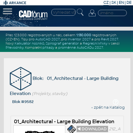
CZ
|
SK
|
EN
|
DE
Přes 123.000 registrovaných u nás, celkem
1.130.000
registrovaných
(CZ+EN)
. Tipy pro
AutoCAD 2027
, pro
Inventor 2027
a pro
Revit 2027
.
Nový
Kalkulátor nosníků
,
Spirograf generátor
a
Regresní křivky
v sekci
Převodníky
.
Kompletní
příkazy
a
proměnné AutoCADu 2027
.
Blok: 01_Architectural - Large Building
Elevation
(Projekty, stavby)
Blok #9582
« zpět na Katalog
01_Architectural - Large Building Elevation
◄ DOWNLOAD
212_A