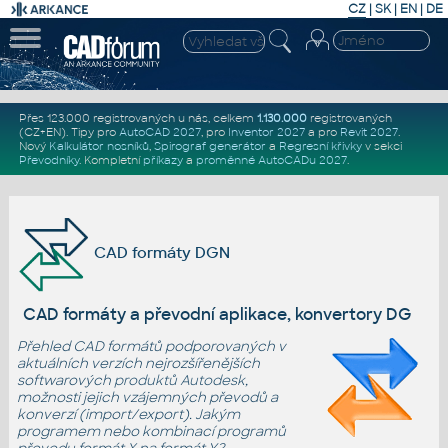
CZ
|
SK
|
EN
|
DE
Přes 123.000 registrovaných u nás, celkem
1.130.000
registrovaných
(CZ+EN)
. Tipy pro
AutoCAD 2027
, pro
Inventor 2027
a pro
Revit 2027
.
Nový
Kalkulátor nosníků
,
Spirograf generátor
a
Regresní křivky
v sekci
Převodníky
.
Kompletní
příkazy
a
proměnné AutoCADu 2027
.
CAD formáty DGN
CAD formáty a převodní aplikace, konvertory DGN
Přehled CAD formátů podporovaných v
aktuálních verzích nejrozšířenějších
softwarových
produktů Autodesk
,
možnosti jejich vzájemných převodů a
konverzí (import/export). Jakým
programem nebo kombinací programů