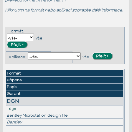
převedu formát X na formát Y?
Kliknutím na formát nebo aplikaci zobrazíte další informace.
Formát:
vše
Aplikace:
vše
Formát
Přípona
Popis
Garant
DGN
.dgn
Bentley Microstation design file
Bentley