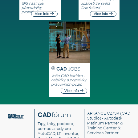
GIS nástroje,
události ze světa
převodníky,
CAx řešení
prohlížeče
Více info
Více info
CAD
JOBS
Vaše CAD kariéra -
nabídky a poptávky
pracovních pozic
Více info
CAD
fórum
ARKANCE CZ/SK
(CAD
Studio) - Autodesk
Platinum Partner &
Tipy, triky, podpora,
Training Center &
pomoc a rady pro
Services Partner
AutoCAD, LT, Inventor,