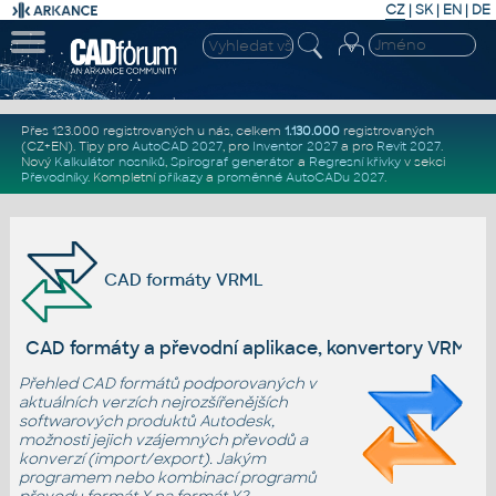
CZ
|
SK
|
EN
|
DE
Přes 123.000 registrovaných u nás, celkem
1.130.000
registrovaných
(CZ+EN)
. Tipy pro
AutoCAD 2027
, pro
Inventor 2027
a pro
Revit 2027
.
Nový
Kalkulátor nosníků
,
Spirograf generátor
a
Regresní křivky
v sekci
Převodníky
.
Kompletní
příkazy
a
proměnné AutoCADu 2027
.
CAD formáty VRML
CAD formáty a převodní aplikace, konvertory VRML
Přehled CAD formátů podporovaných v
aktuálních verzích nejrozšířenějších
softwarových
produktů Autodesk
,
možnosti jejich vzájemných převodů a
konverzí (import/export). Jakým
programem nebo kombinací programů