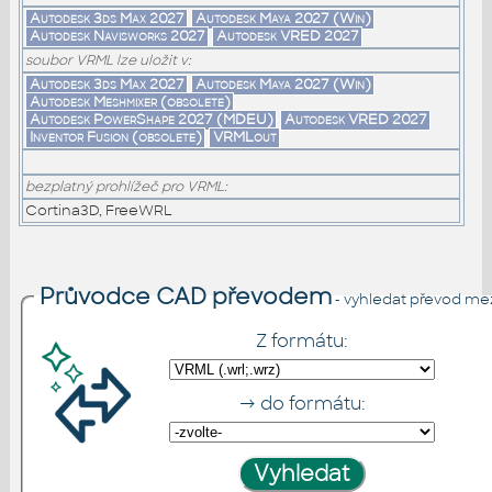
Autodesk 3ds Max 2027
Autodesk Maya 2027 (Win)
Autodesk Navisworks 2027
Autodesk VRED 2027
soubor VRML lze uložit v:
Autodesk 3ds Max 2027
Autodesk Maya 2027 (Win)
Autodesk Meshmixer (obsolete)
Autodesk PowerShape 2027 (MDEU)
Autodesk VRED 2027
Inventor Fusion (obsolete)
VRMLout
bezplatný prohlížeč pro VRML:
Cortina3D, FreeWRL
Průvodce CAD převodem
- vyhledat převod me
Z formátu:
→ do formátu: