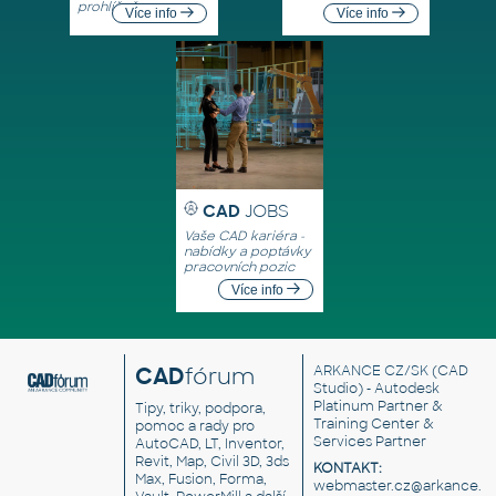
prohlížeče
Více info
Více info
CAD
JOBS
Vaše CAD kariéra -
nabídky a poptávky
pracovních pozic
Více info
CAD
fórum
ARKANCE CZ/SK
(CAD
Studio) - Autodesk
Platinum Partner &
Tipy, triky, podpora,
Training Center &
pomoc a rady pro
Services Partner
AutoCAD, LT, Inventor,
Revit, Map, Civil 3D, 3ds
KONTAKT:
Max, Fusion, Forma,
webmaster.cz@arkance.w