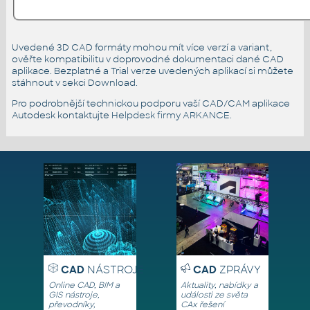
Uvedené 3D CAD formáty mohou mít více verzí a variant,
ověřte kompatibilitu v doprovodné dokumentaci dané CAD
aplikace. Bezplatné a Trial verze uvedených aplikací si můžete
stáhnout v sekci Download.
Pro podrobnější technickou podporu vaší CAD/CAM aplikace
Autodesk kontaktujte
Helpdesk firmy ARKANCE
.
CAD
NÁSTROJE
CAD
ZPRÁVY
Online CAD, BIM a
Aktuality, nabídky a
GIS nástroje,
události ze světa
převodníky,
CAx řešení