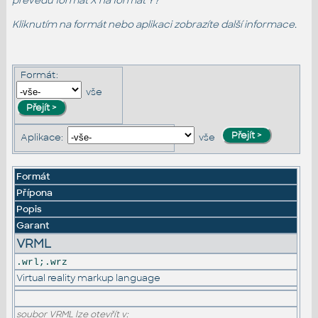
převedu formát X na formát Y?
Kliknutím na formát nebo aplikaci zobrazíte další informace.
Formát:
vše
Aplikace:
vše
Formát
Přípona
Popis
Garant
VRML
.wrl;.wrz
Virtual reality markup language
soubor VRML lze otevřít v: