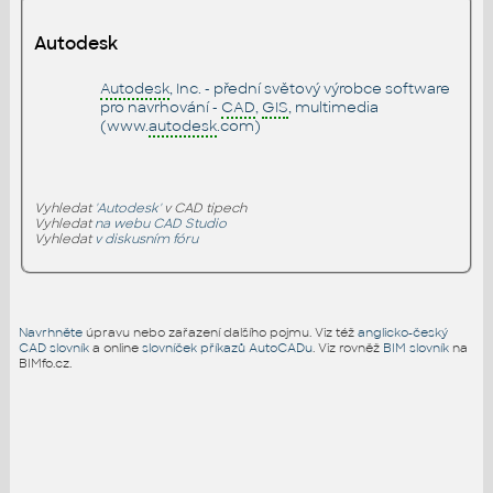
Autodesk
Autodesk
, Inc. - přední světový výrobce software
pro navrhování -
CAD
,
GIS
, multimedia
(www.
autodesk
.com)
Vyhledat
'Autodesk'
v CAD tipech
Vyhledat
na webu CAD Studio
Vyhledat
v diskusním fóru
Navrhněte
úpravu nebo zařazení dalšího pojmu. Viz též
anglicko-český
CAD slovník
a online
slovníček příkazů AutoCADu
. Viz rovněž
BIM slovník
na
BIMfo.cz.