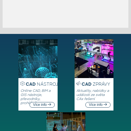
CAD
NÁSTROJE
CAD
ZPRÁVY
Online CAD, BIM a
Aktuality, nabídky a
GIS nástroje,
události ze světa
převodníky,
CAx řešení
prohlížeče
Více info
Více info