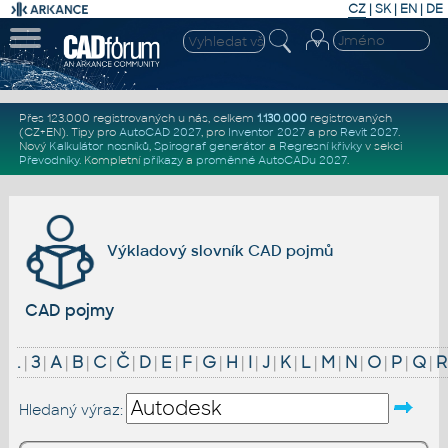
CZ
|
SK
|
EN
|
DE
Přes 123.000 registrovaných u nás, celkem
1.130.000
registrovaných
(CZ+EN)
. Tipy pro
AutoCAD 2027
, pro
Inventor 2027
a pro
Revit 2027
.
Nový
Kalkulátor nosníků
,
Spirograf generátor
a
Regresní křivky
v sekci
Převodníky
.
Kompletní
příkazy
a
proměnné AutoCADu 2027
.
Výkladový slovník CAD pojmů
CAD pojmy
.
|
3
|
A
|
B
|
C
|
Č
|
D
|
E
|
F
|
G
|
H
|
I
|
J
|
K
|
L
|
M
|
N
|
O
|
P
|
Q
|
R
Hledaný výraz: