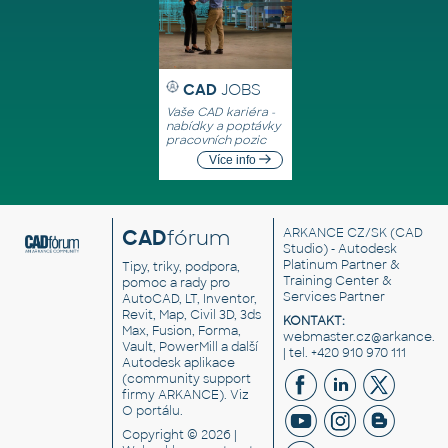
CAD
JOBS
Vaše CAD kariéra -
nabídky a poptávky
pracovních pozic
Více info
CAD
fórum
ARKANCE CZ/SK
(CAD
Studio) - Autodesk
Platinum Partner &
Tipy, triky, podpora,
Training Center &
pomoc a rady pro
Services Partner
AutoCAD, LT, Inventor,
Revit, Map, Civil 3D, 3ds
KONTAKT:
Max, Fusion, Forma,
webmaster.cz@arkance.w
Vault, PowerMill a další
| tel. +420 910 970 111
Autodesk aplikace
(community support
firmy ARKANCE). Viz
O portálu
.
Copyright © 2026 |