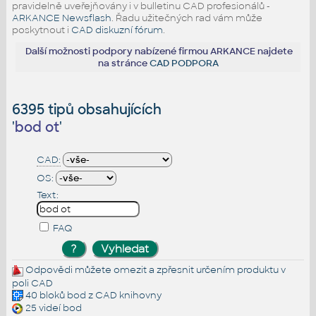
pravidelně uveřejňovány i v bulletinu CAD profesionálů -
ARKANCE Newsflash
. Řadu užitečných rad vám může
poskytnout i
CAD diskuzní fórum
.
Další možnosti podpory nabízené firmou ARKANCE najdete
na stránce
CAD PODPORA
6395 tipů obsahujících
'
bod ot
'
CAD:
OS:
Text:
FAQ
Odpovědi můžete omezit a zpřesnit určením produktu v
poli CAD
40 bloků
bod
z CAD knihovny
25 videí
bod