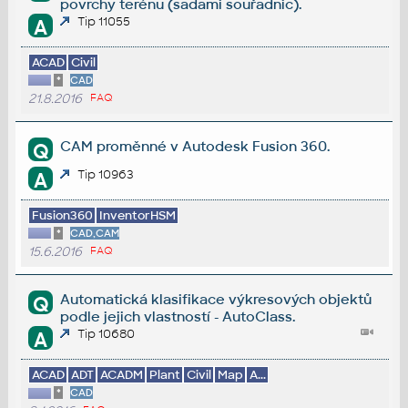
povrchy terénu (sadami souřadnic).
Tip 11055
A
ACAD
Civil
*
CAD
21.8.2016
FAQ
CAM proměnné v Autodesk Fusion 360.
Q
Tip 10963
A
Fusion360
InventorHSM
*
CAD,CAM
15.6.2016
FAQ
Automatická klasifikace výkresových objektů
Q
podle jejich vlastností - AutoClass.
Tip 10680
A
ACAD
ADT
ACADM
Plant
Civil
Map
A...
*
CAD