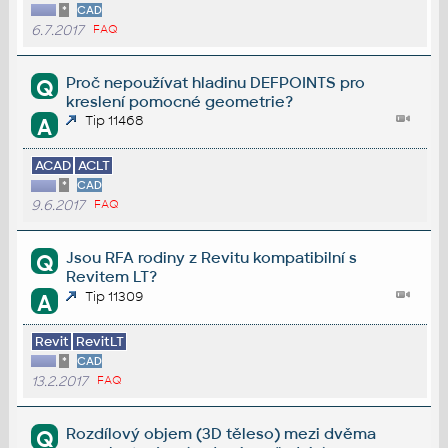
*
CAD
6.7.2017
FAQ
Proč nepoužívat hladinu DEFPOINTS pro
Q
kreslení pomocné geometrie?
Tip 11468
A
ACAD
ACLT
*
CAD
9.6.2017
FAQ
Jsou RFA rodiny z Revitu kompatibilní s
Q
Revitem LT?
Tip 11309
A
Revit
RevitLT
*
CAD
13.2.2017
FAQ
Rozdílový objem (3D těleso) mezi dvěma
Q