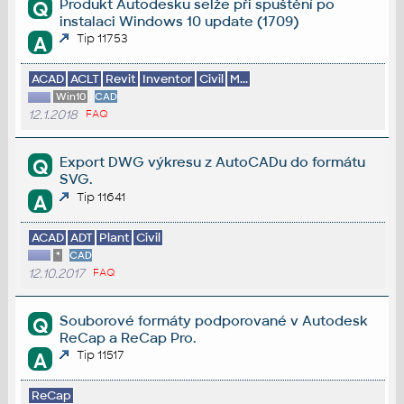
Produkt Autodesku selže při spuštění po
Q
instalaci Windows 10 update (1709)
Tip 11753
A
ACAD
ACLT
Revit
Inventor
Civil
M...
Win10
CAD
12.1.2018
FAQ
Export DWG výkresu z AutoCADu do formátu
Q
SVG.
Tip 11641
A
ACAD
ADT
Plant
Civil
*
CAD
12.10.2017
FAQ
Souborové formáty podporované v Autodesk
Q
ReCap a ReCap Pro.
Tip 11517
A
ReCap