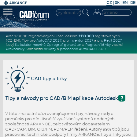
CZ
|
SK
|
EN
|
DE
Přes 123.000 registrovaných u nás, celkem
1.130.000
registrovaných
(CZ+EN)
. Tipy pro
AutoCAD 2027
, pro
Inventor 2027
a pro
Revit 2027
.
Nový
Kalkulátor nosníků
,
Spirograf generátor
a
Regresní křivky
v sekci
Převodníky
.
Kompletní
příkazy
a
proměnné AutoCADu 2027
.
CAD tipy a triky
?
Tipy a návody pro CAD/BIM aplikace Autodesk
V této znalostní bázi uveřejňujeme tipy, návody, rady a
pomůcky pro efektivnější využívání systémů dodaných
společností ARKANCE, celosvětovým dodavatelem
CAD/CAM, BIM, GIS/FM, PDM/PLM řešení. Autory 99% tipů jsou
pracovníci technické podpory firmy ARKANCE.Tipy a Triky jsou