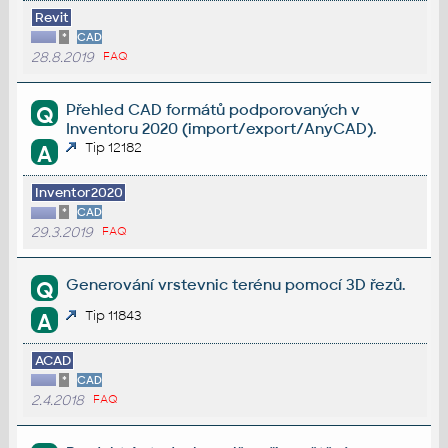
Revit
*
CAD
28.8.2019
FAQ
Přehled CAD formátů podporovaných v
Q
Inventoru 2020 (import/export/AnyCAD).
Tip 12182
A
Inventor2020
*
CAD
29.3.2019
FAQ
Generování vrstevnic terénu pomocí 3D řezů.
Q
Tip 11843
A
ACAD
*
CAD
2.4.2018
FAQ