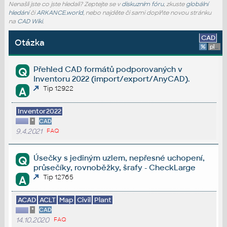
Nenašli jste co jste hledali? Zeptejte se v
diskuzním fóru
, zkuste
globální
hledání
či
ARKANCE.world
, nebo najděte či sami doplňte novou stránku
na
CAD Wiki
.
CAD
Otázka
%
platforma
Přehled CAD formátů podporovaných v
Q
Inventoru 2022 (import/export/AnyCAD).
Tip 12922
A
Inventor2022
*
CAD
9.4.2021
FAQ
Úsečky s jediným uzlem, nepřesné uchopení,
Q
průsečíky, rovnoběžky, šrafy - CheckLarge
Tip 12765
A
ACAD
ACLT
Map
Civil
Plant
*
CAD
14.10.2020
FAQ