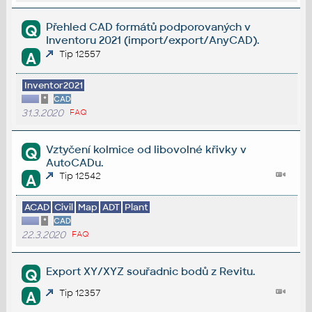
Přehled CAD formátů podporovaných v
Q
Inventoru 2021 (import/export/AnyCAD).
Tip 12557
A
Inventor2021
*
CAD
31.3.2020
FAQ
Vztyčení kolmice od libovolné křivky v
Q
AutoCADu.
Tip 12542
A
ACAD
Civil
Map
ADT
Plant
*
CAD
22.3.2020
FAQ
Export XY/XYZ souřadnic bodů z Revitu.
Q
Tip 12357
A