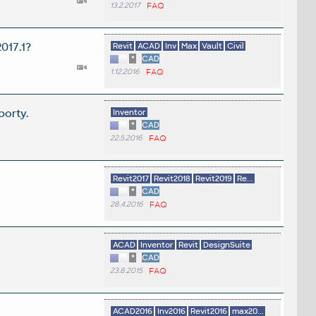
13.2.2017
FAQ
017.1?
Revit
ACAD
Inv
Max
Vault
Civil
*
CAD
1.12.2016
FAQ
porty.
Inventor
*
CAD
22.5.2016
FAQ
Revit2017
Revit2018
Revit2019
Re...
*
CAD
28.4.2016
FAQ
ACAD
Inventor
Revit
DesignSuite
*
CAD
23.8.2015
FAQ
ACAD2016
Inv2016
Revit2016
max20...