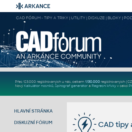
CAD FÓRUM - TIPY A TRIKY | UTILITY | DISKUZE | BLOKY |
Přes 123.000 registrovaných u nás, celkem
1.130.000
registrovaných (C
Nový
Kalkulátor nosníků
,
Spirograf generátor
a
Regresní křivky
v sekci
P
HLAVNÍ STRÁNKA
DISKUZNÍ FÓRUM
CAD tipy a