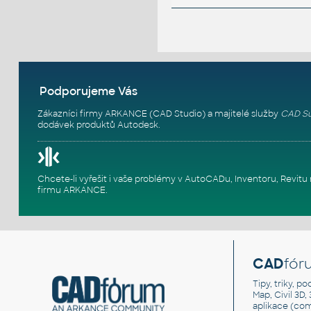
Podporujeme Vás
Zákazníci firmy ARKANCE (CAD Studio) a majitelé služby
CAD Su
dodávek produktů Autodesk.
Chcete-li vyřešit i vaše problémy v AutoCADu, Inventoru, Rev
firmu ARKANCE
.
CAD
fór
Tipy, triky, p
Map, Civil 3D,
aplikace (co