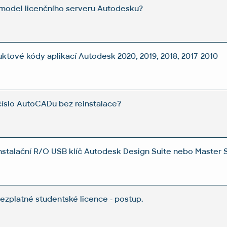
í model licenčního serveru Autodesku?
uktové kódy aplikací Autodesk 2020, 2019, 2018, 2017-2010
číslo AutoCADu bez reinstalace?
nstalační R/O USB klíč Autodesk Design Suite nebo Master 
bezplatné studentské licence - postup.