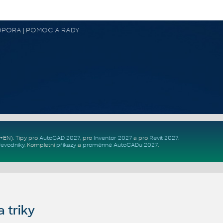
 PODPORA | POMOC A RADY
Z+EN)
. Tipy pro
AutoCAD 2027
, pro
Inventor 2027
a pro
Revit 2027
.
řevodníky
.
Kompletní
příkazy
a
proměnné AutoCADu 2027
.
 triky