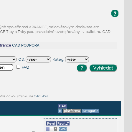
?
odaných společností ARKANCE, celosvětovým dodavatelem
Tipy a Triky jsou pravidelně uveřejňovány i v bulletinu CAD
stránce
CAD PODPORA
OS:
Kateg:
FAQ
lňte novou stránku na
CAD Wiki
.
CAD
%
platforma
kategorie
Revit
RevitLT
*
CAD