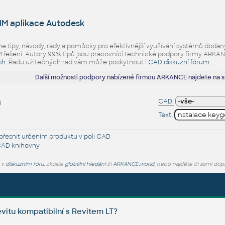
IM aplikace Autodesk
eme tipy, návody, rady a pomůcky pro efektivnější využívání systémů d
ešení. Autory 99% tipů jsou pracovníci technické podpory firmy ARKANCE.
sh
. Řadu užitečných rad vám může poskytnout i
CAD diskuzní fórum
.
Další možnosti podpory nabízené firmou ARKANCE najdete na 
h
CAD:
Text:
řesnit určením produktu v poli CAD
CAD knihovny
e v
diskuzním fóru
, zkuste
globální hledání
či
ARKANCE.world
, nebo najděte či sami dop
vitu kompatibilní s Revitem LT?