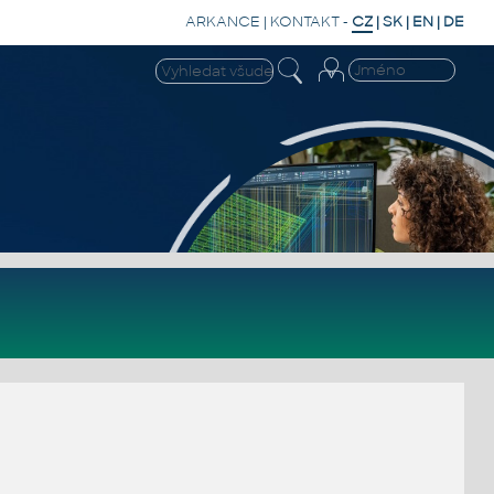
ARKANCE
|
KONTAKT
-
CZ
|
SK
|
EN
|
DE