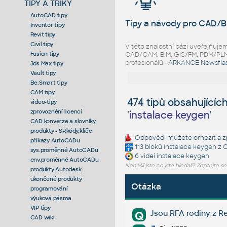
TIPY A TRIKY
AutoCAD tipy
Tipy a návody pro CAD/B
Inventor tipy
Revit tipy
Civil tipy
V této znalostní bázi uveřejňuj
Fusion tipy
CAD/CAM, BIM, GIS/FM, PDM/PLM ř
profesionálů -
ARKANCE Newsfla
3ds Max tipy
Vault tipy
Be.Smart tipy
CAM tipy
474 tipů obsahujícíc
video-tipy
zprovoznění licencí
'
instalace keygen
'
CAD konverze a slovníky
produkty - SP,kódy,klíče
Odpovědi můžete omezit a zp
příkazy AutoCADu
113 bloků
instalace keygen
z 
sys.proměnné AutoCADu
6 videí
instalace keygen
env.proměnné AutoCADu
Nenašli jste co jste hledali? Zeptejte s
produkty Autodesk
ukončené produkty
Otázka
programování
výuková pásma
VIP tipy
Jsou RFA rodiny z Re
Q
CAD wiki