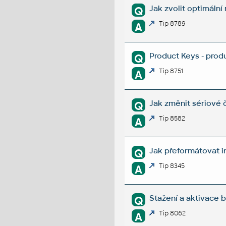
Jak zvolit optimáln
Q
Tip 8789
A
Product Keys - prod
Q
Tip 8751
A
Jak změnit sériové 
Q
Tip 8582
A
Jak přeformátovat i
Q
Tip 8345
A
Stažení a aktivace 
Q
Tip 8062
A