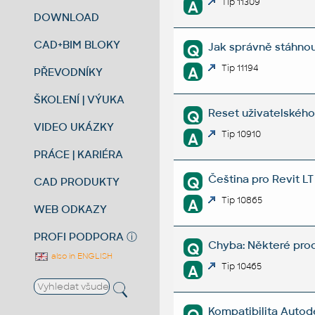
Tip 11309
A
DOWNLOAD
CAD+BIM BLOKY
Jak správně stáhnout
Q
Tip 11194
A
PŘEVODNÍKY
ŠKOLENÍ | VÝUKA
Reset uživatelského 
Q
VIDEO UKÁZKY
Tip 10910
A
PRÁCE | KARIÉRA
Čeština pro Revit L
Q
CAD PRODUKTY
Tip 10865
A
WEB ODKAZY
PROFI PODPORA
ⓘ
Chyba: Některé prod
Q
also in ENGLISH
Tip 10465
A
Kompatibilita Autod