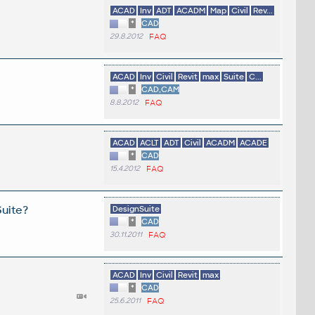
ACAD
Inv
ADT
ACADM
Map
Civil
Rev...
*
CAD
29.8.2012
FAQ
ACAD
Inv
Civil
Revit
max
Suite
C...
*
CAD,CAM
8.8.2012
FAQ
ACAD
ACLT
ADT
Civil
ACADM
ACADE
*
CAD
15.4.2012
FAQ
Suite?
DesignSuite
*
CAD
30.11.2011
FAQ
ACAD
Inv
Civil
Revit
max
*
CAD
25.6.2011
FAQ