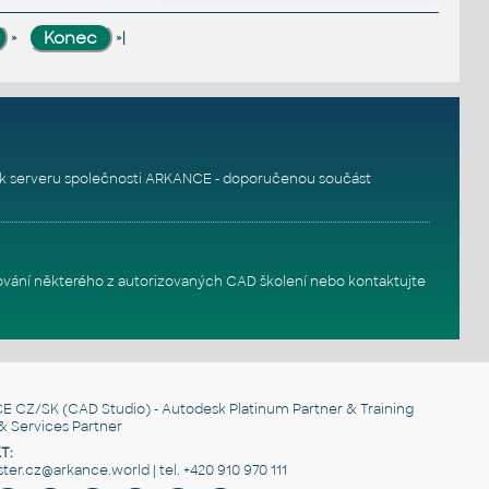
»
»|
k serveru
společnosti ARKANCE - doporučenou součást
ování některého z autorizovaných
CAD školení
nebo
kontaktujte
E CZ/SK
(CAD Studio) - Autodesk Platinum Partner & Training
& Services Partner
T:
er.cz@arkance.world | tel. +420 910 970 111