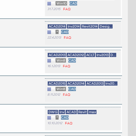
Win10
CAD
31.7.2015
FAQ
ACAD2014
Inv2014
Revit2014
Desig...
*
CAD
22.4.2013
FAQ
ACAD2013
ACAD2012
ACLT
Inv2013
D...
Win8
CAD
16.1.2013
FAQ
ACAD2015
ACAD2014
ACAD2013
Inv20...
Win8
CAD
8.11.2012
FAQ
DWG
Inv
ACAD
Revit
max
*
CAD
10.10.2012
FAQ