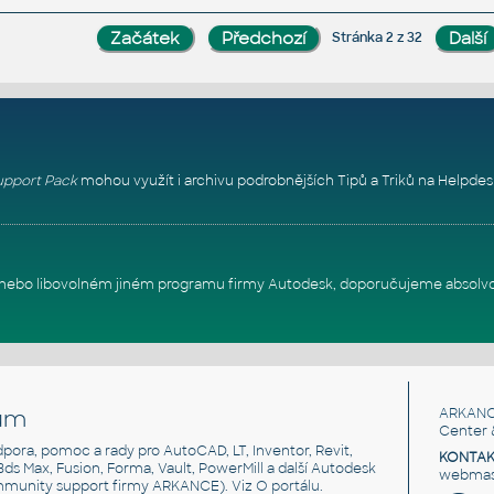
Stránka 2 z 32
pport Pack
mohou využít i archivu podrobnějších Tipů a Triků na
Helpdes
itu nebo libovolném jiném programu firmy Autodesk, doporučujeme absolv
um
ARKANC
Center 
odpora, pomoc a rady pro AutoCAD, LT, Inventor, Revit,
KONTAK
 3ds Max, Fusion, Forma, Vault, PowerMill a další Autodesk
webmast
mmunity support firmy ARKANCE). Viz
O portálu
.