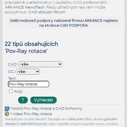
pravidelně uveřejňovány i v bulletinu CAD profesionálů -
ARKANCE Newsflash
. Řadu užitečných rad vám může
poskytnout i
CAD diskuzní fórum
.
Další možnosti podpory nabízené firmou ARKANCE najdete
na stránce
CAD PODPORA
22 tipů obsahujících
'
Pov-Ray rotace
'
CAD:
OS:
Text:
FAQ
1 bloků
Pov-Ray rotace
z CAD knihovny
1 video
Pov-Ray rotace
Nenašli jste co jste hledali? Zeptejte se v
diskuzním fóru
, zkuste
globální
hledání
či
ARKANCE.world
, nebo najděte či sami doplňte novou stránku