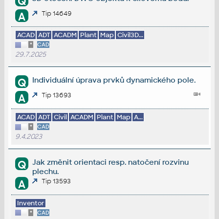
Q
Tip 14649
A
ACAD
ADT
ACADM
Plant
Map
Civil3D...
*
CAD
29.7.2025
Individuální úprava prvků dynamického pole.
Q
Tip 13693
A
ACAD
ADT
Civil
ACADM
Plant
Map
A...
*
CAD
9.4.2023
Jak změnit orientaci resp. natočení rozvinu
Q
plechu.
Tip 13593
A
Inventor
*
CAD