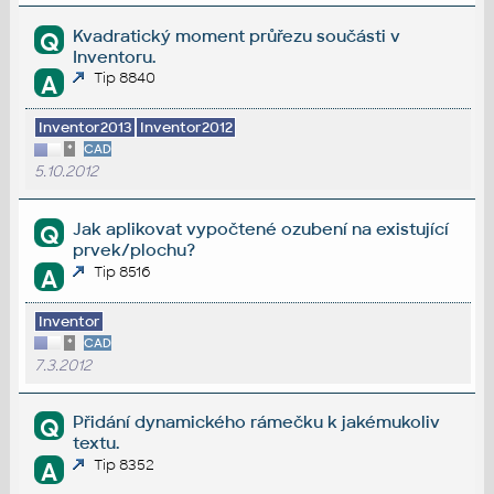
Kvadratický moment průřezu součásti v
Q
Inventoru.
Tip 8840
A
Inventor2013
Inventor2012
*
CAD
5.10.2012
Jak aplikovat vypočtené ozubení na existující
Q
prvek/plochu?
Tip 8516
A
Inventor
*
CAD
7.3.2012
Přidání dynamického rámečku k jakémukoliv
Q
textu.
Tip 8352
A