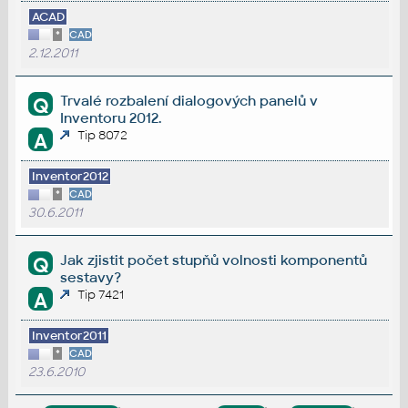
ACAD
*
CAD
2.12.2011
Trvalé rozbalení dialogových panelů v
Q
Inventoru 2012.
Tip 8072
A
Inventor2012
*
CAD
30.6.2011
Jak zjistit počet stupňů volnosti komponentů
Q
sestavy?
Tip 7421
A
Inventor2011
*
CAD
23.6.2010