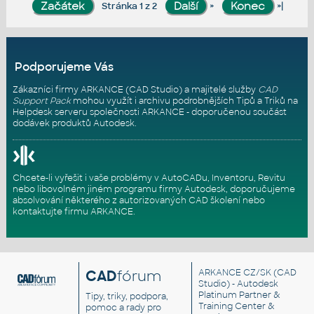
»
»|
Stránka 1 z 2
Podporujeme Vás
Zákazníci firmy ARKANCE (CAD Studio) a majitelé služby
CAD
Support Pack
mohou využít i archivu podrobnějších Tipů a Triků na
Helpdesk serveru
společnosti ARKANCE - doporučenou součást
dodávek produktů Autodesk.
Chcete-li vyřešit i vaše problémy v AutoCADu, Inventoru, Revitu
nebo libovolném jiném programu firmy Autodesk, doporučujeme
absolvování některého z autorizovaných
CAD školení
nebo
kontaktujte firmu ARKANCE
.
CAD
fórum
ARKANCE CZ/SK
(CAD
Studio) - Autodesk
Platinum Partner &
Tipy, triky, podpora,
Training Center &
pomoc a rady pro