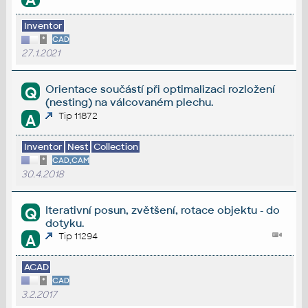
Inventor
*
CAD
27.1.2021
Orientace součástí při optimalizaci rozložení
Q
(nesting) na válcovaném plechu.
Tip 11872
A
Inventor
Nest
Collection
*
CAD,CAM
30.4.2018
Iterativní posun, zvětšení, rotace objektu - do
Q
dotyku.
Tip 11294
A
ACAD
*
CAD
3.2.2017