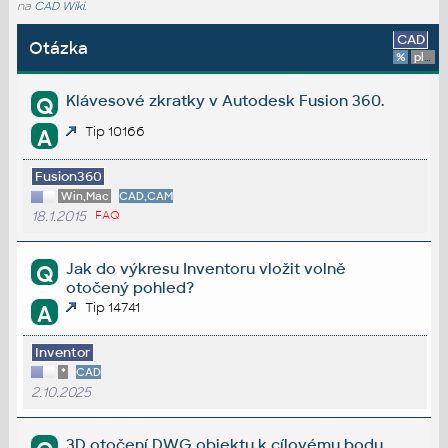
na
CAD Wiki
.
CAD
Otázka
%
platforma
Klávesové zkratky v Autodesk Fusion 360.
Q
Tip 10166
A
Fusion360
Win,Mac
CAD,CAM
18.1.2015
FAQ
Jak do výkresu Inventoru vložit volně
Q
otočený pohled?
Tip 14741
A
Inventor
*
CAD
2.10.2025
3D otočení DWG objektu k cílovému bodu.