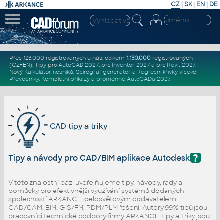
CZ
|
SK
|
EN
|
DE
Přes 123.000 registrovaných u nás, celkem
1.130.000
registrovaných
(CZ+EN)
. Tipy pro
AutoCAD 2027
, pro
Inventor 2027
a pro
Revit 2027
.
Nový
Kalkulátor nosníků
,
Spirograf generátor
a
Regresní křivky
v sekci
Převodníky
.
Kompletní
příkazy
a
proměnné AutoCADu 2027
.
CAD tipy a triky
?
Tipy a návody pro CAD/BIM aplikace Autodesk
V této znalostní bázi uveřejňujeme tipy, návody, rady a
pomůcky pro efektivnější využívání systémů dodaných
společností ARKANCE, celosvětovým dodavatelem
CAD/CAM, BIM, GIS/FM, PDM/PLM řešení. Autory 99% tipů jsou
pracovníci technické podpory firmy ARKANCE.Tipy a Triky jsou