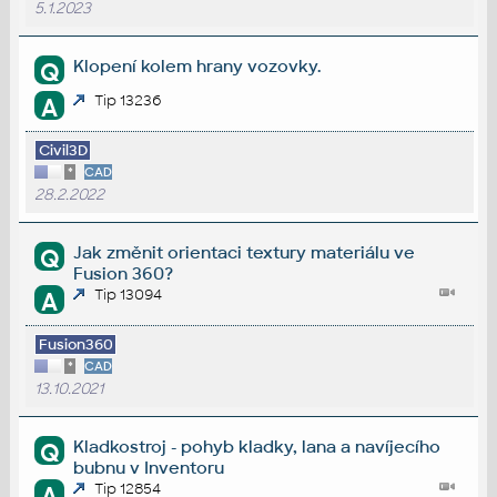
5.1.2023
Klopení kolem hrany vozovky.
Q
Tip 13236
A
Civil3D
*
CAD
28.2.2022
Jak změnit orientaci textury materiálu ve
Q
Fusion 360?
Tip 13094
A
Fusion360
*
CAD
13.10.2021
Kladkostroj - pohyb kladky, lana a navíjecího
Q
bubnu v Inventoru
Tip 12854
A