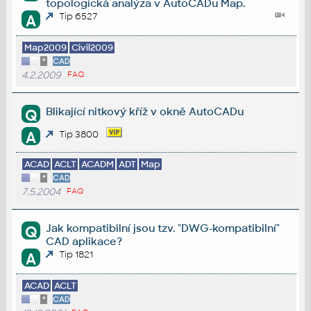
topologická analýza v AutoCADu Map.
Tip 6527
A
Map2009
Civil2009
*
CAD
4.2.2009
FAQ
Blikající nitkový kříž v okně AutoCADu
Q
A
Tip 3800
ACAD
ACLT
ACADM
ADT
Map
*
CAD
7.5.2004
FAQ
Jak kompatibilní jsou tzv. "DWG-kompatibilní"
Q
CAD aplikace?
Tip 1821
A
ACAD
ACLT
*
CAD