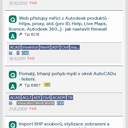
10.10.2012
FAQ
Web přístupy mířící z Autodesk produktů -
Q
https, proxy, atd. (pro ID, Help, Live Maps,
licence, Autodesk 360...) - jak nastavit firewall
Tip 8216
A
ACAD
Inventor
Revit
ADT
Civil
ma...
*
CAD
19.9.2011
FAQ
Pomalý, trhaný pohyb myši v okně AutoCADu
Q
- řešení.
A
Tip 6867
ACAD
ACLT
ADT
Civil
ACADM
TB
Vista,Win7,Win8,Win10
CAD
21.8.2009
FAQ
Import SHP souborů, stylizace zobrazení a
Q