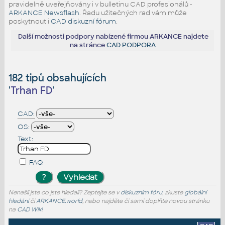
pravidelně uveřejňovány i v bulletinu CAD profesionálů -
ARKANCE Newsflash
. Řadu užitečných rad vám může
poskytnout i
CAD diskuzní fórum
.
Další možnosti podpory nabízené firmou ARKANCE najdete
na stránce
CAD PODPORA
182 tipů obsahujících
'
Trhan FD
'
CAD:
OS:
Text:
FAQ
Nenašli jste co jste hledali? Zeptejte se v
diskuzním fóru
, zkuste
globální
hledání
či
ARKANCE.world
, nebo najděte či sami doplňte novou stránku
na
CAD Wiki
.