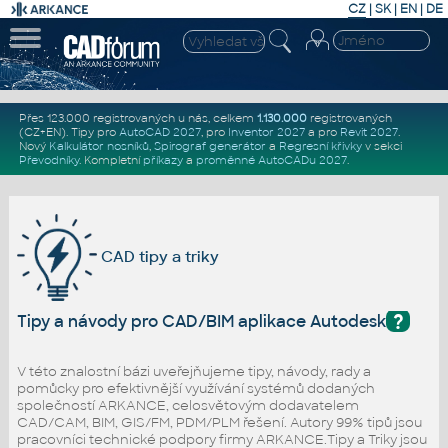
CZ
|
SK
|
EN
|
DE
Přes 123.000 registrovaných u nás, celkem
1.130.000
registrovaných
(CZ+EN)
. Tipy pro
AutoCAD 2027
, pro
Inventor 2027
a pro
Revit 2027
.
Nový
Kalkulátor nosníků
,
Spirograf generátor
a
Regresní křivky
v sekci
Převodníky
.
Kompletní
příkazy
a
proměnné AutoCADu 2027
.
CAD tipy a triky
?
Tipy a návody pro CAD/BIM aplikace Autodesk
V této znalostní bázi uveřejňujeme tipy, návody, rady a
pomůcky pro efektivnější využívání systémů dodaných
společností ARKANCE, celosvětovým dodavatelem
CAD/CAM, BIM, GIS/FM, PDM/PLM řešení. Autory 99% tipů jsou
pracovníci technické podpory firmy ARKANCE.Tipy a Triky jsou