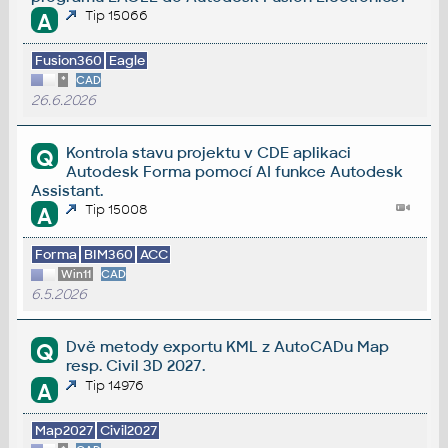
Tip 15066
A
Fusion360
Eagle
*
CAD
26.6.2026
Kontrola stavu projektu v CDE aplikaci
Q
Autodesk Forma pomocí AI funkce Autodesk
Assistant.
Tip 15008
A
Forma
BIM360
ACC
Win11
CAD
6.5.2026
Dvě metody exportu KML z AutoCADu Map
Q
resp. Civil 3D 2027.
Tip 14976
A
Map2027
Civil2027