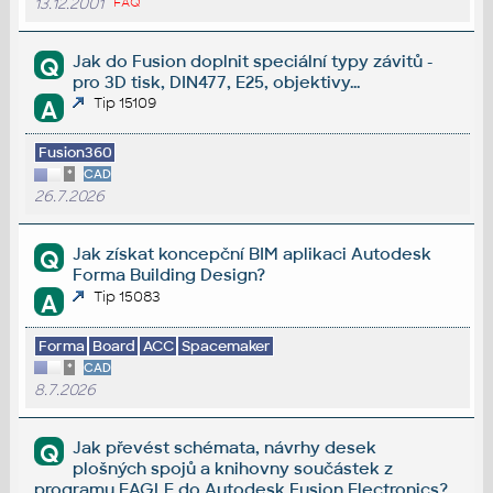
13.12.2001
FAQ
Jak do Fusion doplnit speciální typy závitů -
Q
pro 3D tisk, DIN477, E25, objektivy...
Tip 15109
A
Fusion360
*
CAD
26.7.2026
Jak získat koncepční BIM aplikaci Autodesk
Q
Forma Building Design?
Tip 15083
A
Forma
Board
ACC
Spacemaker
*
CAD
8.7.2026
Jak převést schémata, návrhy desek
Q
plošných spojů a knihovny součástek z
programu EAGLE do Autodesk Fusion Electronics?