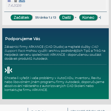
*
CAD
7.4.2026
»
»|
Stránka 1 z 13
Podporujeme Vás
Zákazníci firmy ARKANCE (CAD Studio) a majitelé služby
CAD
Support Pack
mohou využít i archivu podrobnějších Tipů a Triků na
Helpdesk serveru
společnosti ARKANCE - doporučenou součást
dodávek produktů Autodesk.
Chcete-li vyřešit i vaše problémy v AutoCADu, Inventoru, Revitu
nebo libovolném jiném programu firmy Autodesk, doporučujeme
absolvování některého z autorizovaných
CAD školení
nebo
kontaktujte firmu ARKANCE
.