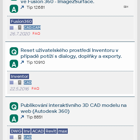
ve Fusion 360 - Image2Surface.
Tip 12681
A
Fusion360
*
CAD,CAM
26.7.2020
FAQ
Reset uživatelského prostředí Inventoru v
Q
případě potíží s dialogy, doplňky a exporty.
Tip 10910
A
Inventor
*
CAD
22.5.2016
FAQ
Publikování interaktivního 3D CAD modelu na
Q
web (Autodesk 360)
Tip 8851
A
DWG
Inv
ACAD
Revit
max
*
CAD