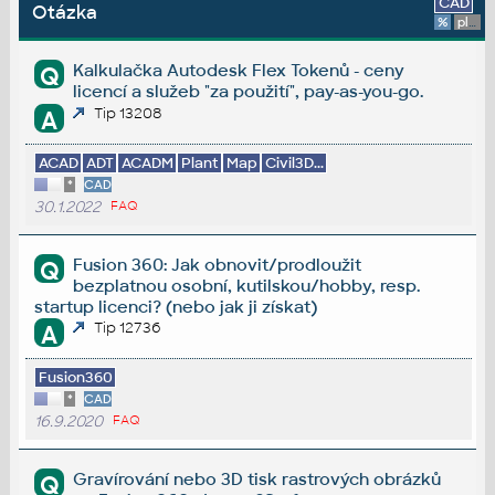
CAD
Otázka
%
platforma
Kalkulačka Autodesk Flex Tokenů - ceny
Q
licencí a služeb "za použití", pay-as-you-go.
Tip 13208
A
ACAD
ADT
ACADM
Plant
Map
Civil3D...
*
CAD
30.1.2022
FAQ
Fusion 360: Jak obnovit/prodloužit
Q
bezplatnou osobní, kutilskou/hobby, resp.
startup licenci? (nebo jak ji získat)
Tip 12736
A
Fusion360
*
CAD
16.9.2020
FAQ
Gravírování nebo 3D tisk rastrových obrázků
Q