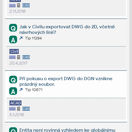
*
CAD
2.11.2018
Jak v Civilu exportovat DWG do 2D, včetně
Q
návrhových linií?
Tip 11394
A
Civil
*
CAD
20.4.2017
Při pokusu o export DWG do DGN vznikne
Q
prázdný soubor.
Tip 10671
A
ACAD
*
CAD
5.1.2016
Entita není rovinná vzhledem ke globálnímu
Q