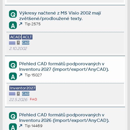
Výkresy načtené z MS Visio 2002 mají
Q
zvětšené/prodloužené texty.
Tip 2575
A
ACAD
ACLT
*
CAD
2.10.2002
Přehled CAD formátů podporovaných v
Q
Inventoru 2027 (import/export/AnyCAD).
Tip 15027
A
Inventor2027
*
CAD
22.5.2026
FAQ
Přehled CAD formátů podporovaných v
Q
Inventoru 2026 (import/export/AnyCAD).
Tip 14469
A