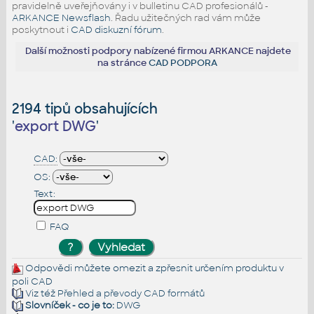
pravidelně uveřejňovány i v bulletinu CAD profesionálů -
ARKANCE Newsflash
. Řadu užitečných rad vám může
poskytnout i
CAD diskuzní fórum
.
Další možnosti podpory nabízené firmou ARKANCE najdete
na stránce
CAD PODPORA
2194 tipů obsahujících
'
export DWG
'
CAD:
OS:
Text:
FAQ
Odpovědi můžete omezit a zpřesnit určením produktu v
poli CAD
Viz též
Přehled a převody CAD formátů
Slovníček - co je to:
DWG