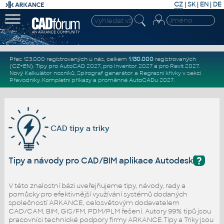
CZ
|
SK
|
EN
|
DE
Přes 123.000 registrovaných u nás, celkem
1.130.000
registrovaných
(CZ+EN)
. Tipy pro
AutoCAD 2027
, pro
Inventor 2027
a pro
Revit 2027
.
Nový
Kalkulátor nosníků
,
Spirograf generátor
a
Regresní křivky
v sekci
Převodníky
.
Kompletní
příkazy
a
proměnné AutoCADu 2027
.
CAD tipy a triky
?
Tipy a návody pro CAD/BIM aplikace Autodesk
V této znalostní bázi uveřejňujeme tipy, návody, rady a
pomůcky pro efektivnější využívání systémů dodaných
společností ARKANCE, celosvětovým dodavatelem
CAD/CAM, BIM, GIS/FM, PDM/PLM řešení. Autory 99% tipů jsou
pracovníci technické podpory firmy ARKANCE.Tipy a Triky jsou