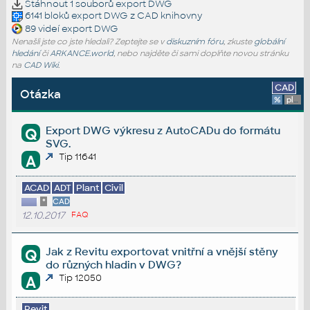
Stáhnout 1 souborů
export DWG
6141 bloků
export DWG
z CAD knihovny
89 videí
export DWG
Nenašli jste co jste hledali? Zeptejte se v
diskuzním fóru
, zkuste
globální
hledání
či
ARKANCE.world
, nebo najděte či sami doplňte novou stránku
na
CAD Wiki
.
CAD
Otázka
%
platforma
Export DWG výkresu z AutoCADu do formátu
Q
SVG.
Tip 11641
A
ACAD
ADT
Plant
Civil
*
CAD
12.10.2017
FAQ
Jak z Revitu exportovat vnitřní a vnější stěny
Q
do různých hladin v DWG?
Tip 12050
A
Revit