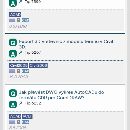
Tip 7596
A
ACAD
*
CAD
8.10.2010
Export 3D vrstevnic z modelu terénu v Civil
Q
3D.
Tip 6267
A
Civil2009
Civil2008
*
CAD
18.8.2008
Jak převést DWG výkres AutoCADu do
Q
formátu CDR pro CorelDRAW?
Tip 6252
A
ACAD
ACLT
*
CAD
8.8.2008