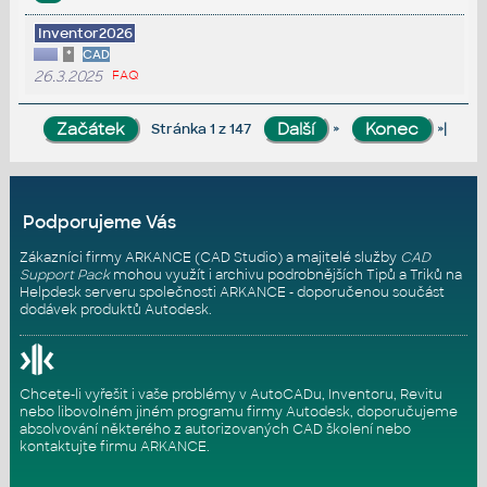
Inventor2026
*
CAD
26.3.2025
FAQ
»
»|
Stránka 1 z 147
Podporujeme Vás
Zákazníci firmy ARKANCE (CAD Studio) a majitelé služby
CAD
Support Pack
mohou využít i archivu podrobnějších Tipů a Triků na
Helpdesk serveru
společnosti ARKANCE - doporučenou součást
dodávek produktů Autodesk.
Chcete-li vyřešit i vaše problémy v AutoCADu, Inventoru, Revitu
nebo libovolném jiném programu firmy Autodesk, doporučujeme
absolvování některého z autorizovaných
CAD školení
nebo
kontaktujte firmu ARKANCE
.