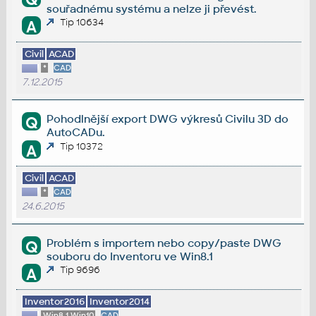
souřadnému systému a nelze ji převést.
Tip 10634
A
Civil
ACAD
*
CAD
7.12.2015
Pohodlnější export DWG výkresů Civilu 3D do
Q
AutoCADu.
Tip 10372
A
Civil
ACAD
*
CAD
24.6.2015
Problém s importem nebo copy/paste DWG
Q
souboru do Inventoru ve Win8.1
Tip 9696
A
Inventor2016
Inventor2014
Win8.1,Win10
CAD