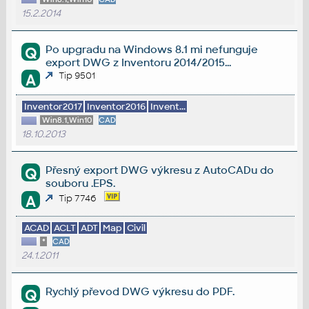
15.2.2014
Po upgradu na Windows 8.1 mi nefunguje
Q
export DWG z Inventoru 2014/2015...
Tip 9501
A
Inventor2017
Inventor2016
Invent...
Win8.1,Win10
CAD
18.10.2013
Přesný export DWG výkresu z AutoCADu do
Q
souboru .EPS.
A
Tip 7746
ACAD
ACLT
ADT
Map
Civil
*
CAD
24.1.2011
Rychlý převod DWG výkresu do PDF.
Q