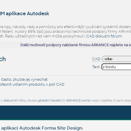
IM aplikace Autodesk
eme tipy, návody, rady a pomůcky pro efektivnější využívání systémů d
ešení. Autory 99% tipů jsou pracovníci technické podpory firmy ARKANCE.
sh
. Řadu užitečných rad vám může poskytnout i
CAD diskuzní fórum
.
Další možnosti podpory nabízené firmou ARKANCE najdete na 
ích
CAD:
Text:
 často, zkuste jej
vynechat
řesnit určením produktu v poli CAD
e v
diskuzním fóru
, zkuste
globální hledání
či
ARKANCE.world
, nebo najděte či sami dop
 aplikaci Autodesk Forma Site Design.