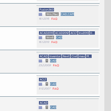
Fusion360
Win,Mac
CAD,CAM
18.1.2015
FAQ
ACAD2013
ACAD2012
ACLT
Inv2013
D...
Win8
CAD
16.1.2013
FAQ
ACAD
Inventor
Revit
Civil
max
Pl...
*
CAD
23.2.2009
FAQ
ACLT
*
CAD
9.12.2007
FAQ
ACAD
*
CAD