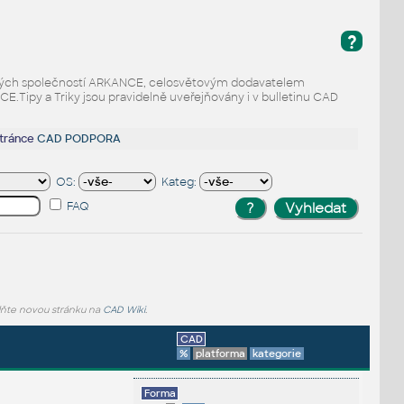
?
odaných společností ARKANCE, celosvětovým dodavatelem
Tipy a Triky jsou pravidelně uveřejňovány i v bulletinu CAD
stránce
CAD PODPORA
OS:
Kateg:
FAQ
lňte novou stránku na
CAD Wiki
.
CAD
%
platforma
kategorie
Forma