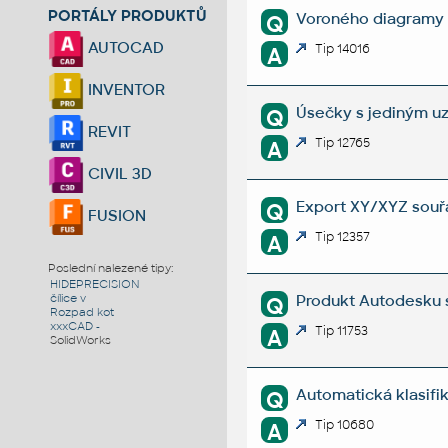
PORTÁLY PRODUKTŮ
Voroného diagramy 
Q
AUTOCAD
Tip 14016
A
INVENTOR
Úsečky s jediným uz
Q
REVIT
Tip 12765
A
CIVIL 3D
Export XY/XYZ souřa
Q
FUSION
Tip 12357
A
Poslední nalezené tipy:
HIDEPRECISION
Produkt Autodesku s
čílice v
Q
Rozpad kot
xxxCAD -
Tip 11753
A
SolidWorks
Automatická klasifik
Q
Tip 10680
A