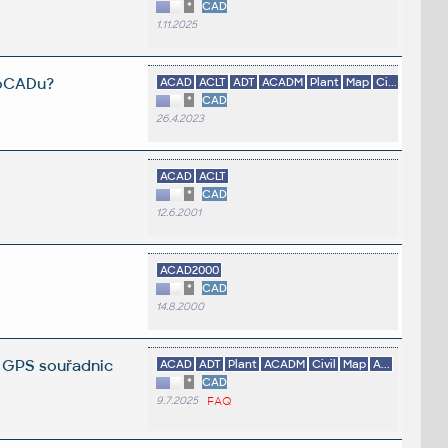
*
CAD
1.11.2025
toCADu?
ACAD
ACLT
ADT
ACADM
Plant
Map
Ci...
*
CAD
26.4.2023
ACAD
ACLT
*
CAD
12.6.2001
ACAD2000
*
CAD
14.8.2000
, GPS souřadnic
ACAD
ADT
Plant
ACADM
Civil
Map
A...
*
CAD
9.7.2025
FAQ