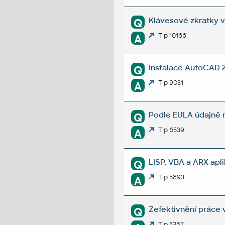
Klávesové zkratky v
Q
Tip 10166
A
Instalace AutoCAD 2
Q
Tip 9031
A
Podle EULA údajně n
Q
Tip 6539
A
LISP, VBA a ARX apl
Q
Tip 5893
A
Zefektivnění práce 
Q
Tip 5367