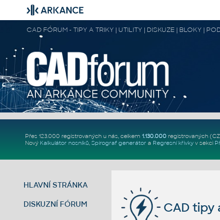
CAD FÓRUM - TIPY A TRIKY | UTILITY | DISKUZE | BLOKY |
Přes 123.000 registrovaných u nás, celkem
1.130.000
registrovaných (C
Nový
Kalkulátor nosníků
,
Spirograf generátor
a
Regresní křivky
v sekci
P
HLAVNÍ STRÁNKA
DISKUZNÍ FÓRUM
CAD tipy a