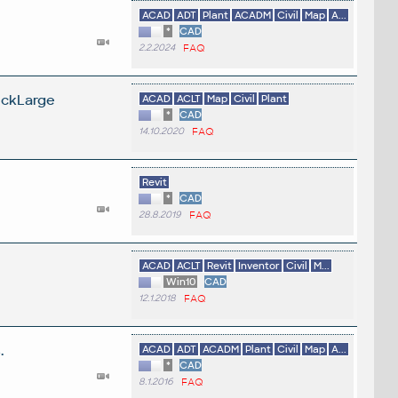
ACAD
ADT
Plant
ACADM
Civil
Map
A...
*
CAD
2.2.2024
FAQ
eckLarge
ACAD
ACLT
Map
Civil
Plant
*
CAD
14.10.2020
FAQ
Revit
*
CAD
28.8.2019
FAQ
ACAD
ACLT
Revit
Inventor
Civil
M...
Win10
CAD
12.1.2018
FAQ
.
ACAD
ADT
ACADM
Plant
Civil
Map
A...
*
CAD
8.1.2016
FAQ