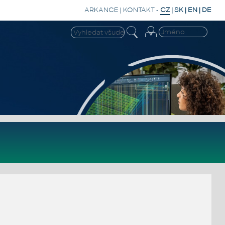
ARKANCE
|
KONTAKT
-
CZ
|
SK
|
EN
|
DE