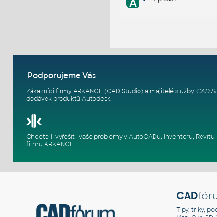
A
Podporujeme Vás
Zákazníci firmy ARKANCE (CAD Studio) a majitelé služby
CAD Su
dodávek produktů Autodesk.
Chcete-li vyřešit i vaše problémy v AutoCADu, Inventoru, Rev
firmu ARKANCE
.
CAD
fór
Tipy, triky, p