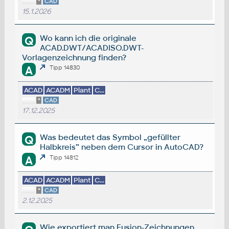
*
CAD
15.1.2026
Wo kann ich die originale
Q
ACAD.DWT/ACADISO.DWT-
Vorlagenzeichnung finden?
A
Tipp 14830
ACAD
ACADM
Plant
C...
*
CAD
17.12.2025
Was bedeutet das Symbol „gefüllter
Q
Halbkreis” neben dem Cursor in AutoCAD?
A
Tipp 14812
ACAD
ACADM
Plant
C...
*
CAD
2.12.2025
Wie exportiert man Fusion-Zeichnungen