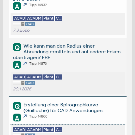
A
Tipp 14932
ACAD
ACADM
Plant
C...
*
CAD
7.3.2026
Wie kann man den Radius einer
Q
Abrundung ermitteln und auf andere Ecken
übertragen? FBE
A
Tipp 14876
ACAD
ACADM
Plant
C...
*
CAD
20.1.2026
Erstellung einer Spirographkurve
Q
(Guilloche) für CAD-Anwendungen.
A
Tipp 14866
ACAD
ACADM
Plant
C...