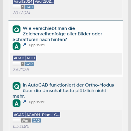
Vault2024
Vault202...
*
CAD
20.1.2024
Wie verschiebt man die
Q
Zeichenreihenfolge aller Bilder oder
Schraffuren nach hinten?
A
Tipp 15011
ACAD
ACLT
*
CAD
7.5.2026
In AutoCAD funktioniert der Ortho-Modus
Q
über die Umschalttaste plötzlich nicht
mehr.
A
Tipp 15010
ACAD
ACADM
Plant
C...
Win11
CAD
6.5.2026