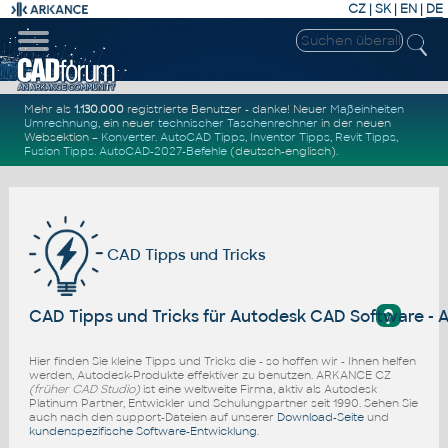
CZ
|
SK
|
EN
|
DE
Mehr als
1.130.000
registrierte Benutzer - danke! Neuer
Maßeinheiten
Umrechnung
, ein neuer
technischer Taschenrechner
in der neuen
Websektion –
Konverter
.
AutoCAD Tipps
,
Inventor Tipps
,
Revit Tipps
,
Fusion Tipps
.
AutoCAD-2027-Befehle
(deutsch-englisch).
CAD Tipps und Tricks
?
CAD Tipps und Tricks für Autodesk CAD Software - 
Hier finden Sie kleine Tipps und Tricks die - so hoffen wir - Ihnen helfen
werden, Autodesk-Produkte effektiver zu benutzen. ARKANCE CZ
(früher CAD Studio)
ist eine weltweite Firma, aktiv als Autodesk
Platinum Partner, Entwickler und Schulungpartner seit 1990. Sehen Sie
auch nach den support-Dateien auf unserer
Download-Seite
und
kundenspezifische Software-Entwicklung
.