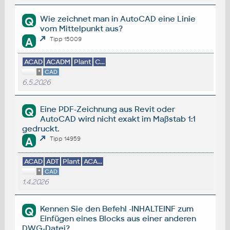
Wie zeichnet man in AutoCAD eine Linie
Q
vom Mittelpunkt aus?
A
Tipp 15009
ACAD
ACADM
Plant
C...
*
CAD
6.5.2026
Eine PDF-Zeichnung aus Revit oder
Q
AutoCAD wird nicht exakt im Maßstab 1:1
gedruckt.
A
Tipp 14959
ACAD
ADT
Plant
ACA...
*
CAD
1.4.2026
Kennen Sie den Befehl -INHALTEINF zum
Q
Einfügen eines Blocks aus einer anderen
DWG-Datei?