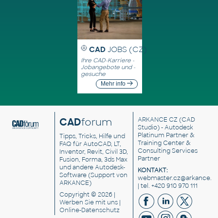
CAD
JOBS (CZ)
Ihre CAD-Karriere -
Jobangebote und -
gesuche
Mehr info
CAD
forum
ARKANCE CZ
(CAD
Studio) - Autodesk
Platinum Partner &
Tipps, Tricks, Hilfe und
Training Center &
FAQ für AutoCAD, LT,
Consulting Services
Inventor, Revit, Civil 3D,
Partner
Fusion, Forma, 3ds Max
und andere Autodesk-
KONTAKT:
Software (Support von
webmaster.cz@arkance.w
ARKANCE)
| tel. +420 910 970 111
Copyright © 2026 |
Werben Sie
mit uns |
Online-Datenschutz