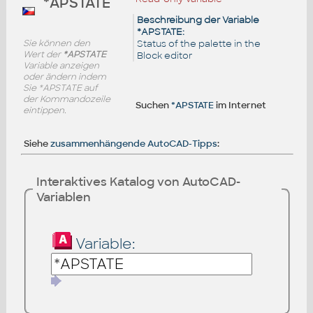
*APSTATE
Beschreibung der Variable
*APSTATE:
Sie können den
Status of the palette in the
Wert der
*APSTATE
Block editor
Variable anzeigen
oder ändern indem
Sie *APSTATE auf
der Kommandozeile
Suchen
*APSTATE
im Internet
eintippen.
Siehe
zusammenhängende AutoCAD-Tipps
:
Interaktives Katalog von AutoCAD-
Variablen
Variable: