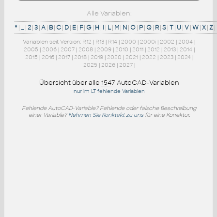
Alle Variablen:
*
|
_
|
2
|
3
|
A
|
B
|
C
|
D
|
E
|
F
|
G
|
H
|
I
|
L
|
M
|
N
|
O
|
P
|
Q
|
R
|
S
|
T
|
U
|
V
|
W
|
X
|
Z
|
Variablen seit Version:
R12
|
R13
|
R14
|
2000
|
2000i
|
2002
|
2004
|
2005
|
2006
|
2007
|
2008
|
2009
|
2010
|
2011
|
2012
|
2013
|
2014
|
2015
|
2016
|
2017
|
2018
|
2019
|
2020
|
2021
|
2022
|
2023
|
2024
|
2025
|
2026
|
2027
|
Übersicht über alle
1547
AutoCAD-Variablen
nur im LT fehlende Variablen
Fehlende AutoCAD-Variable? Fehlende oder falsche Beschreibung
einer Variable?
Nehmen Sie Konktakt zu uns
für eine Korrektur.