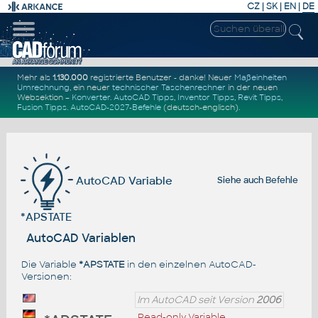
CZ
|
SK
|
EN
|
DE
Mehr als
1.130.000
registrierte Benutzer - danke! Neuer
Maßeinheiten
Umrechnung
, ein neuer
technischer Taschenrechner
in der neuen
Websektion –
Konverter
.
AutoCAD Tipps
,
Inventor Tipps
,
Revit Tipps
,
Fusion Tipps
.
AutoCAD-2027-Befehle
(deutsch-englisch).
AutoCAD Variable
Siehe auch
Befehle
*APSTATE
AutoCAD Variablen
Die Variable
*APSTATE
in den einzelnen AutoCAD-
Versionen:
Im AutoCAD seit Version
2006
Read-only Variable