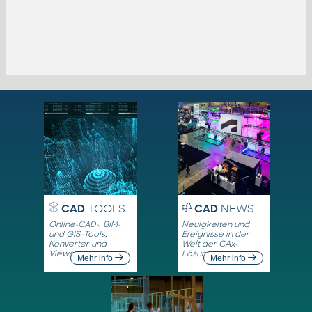
CAD
TOOLS
CAD
NEWS
Online-CAD-, BIM-
Neuigkeiten und
und GIS-Tools,
Ereignisse in der
Konverter und
Welt der CAx-
Viewer
Lösungen
Mehr info
Mehr info