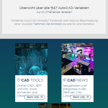
Übersicht über alle
1547
AutoCAD-Variablen
nur im LT fehlende Variablen
Fehlende AutoCAD-Variable? Fehlende oder falsche Beschreibung
einer Variable?
Nehmen Sie Konktakt zu uns
für eine Korrektur.
CAD
TOOLS
CAD
NEWS
Online-CAD-, BIM-
Neuigkeiten und
und GIS-Tools,
Ereignisse in der
Konverter und
Welt der CAx-
Viewer
Lösungen
Mehr info
Mehr info