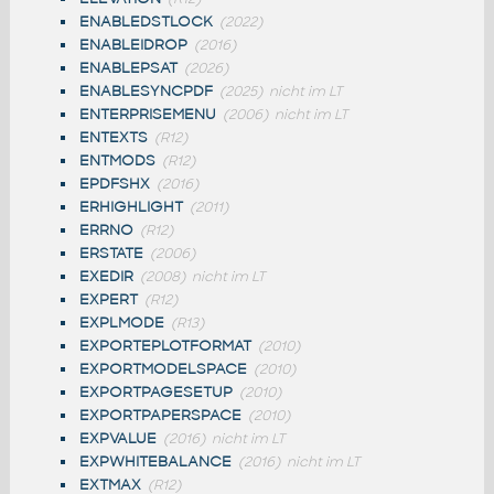
ENABLEDSTLOCK
(2022)
ENABLEIDROP
(2016)
ENABLEPSAT
(2026)
ENABLESYNCPDF
(2025)
nicht im LT
ENTERPRISEMENU
(2006)
nicht im LT
ENTEXTS
(R12)
ENTMODS
(R12)
EPDFSHX
(2016)
ERHIGHLIGHT
(2011)
ERRNO
(R12)
ERSTATE
(2006)
EXEDIR
(2008)
nicht im LT
EXPERT
(R12)
EXPLMODE
(R13)
EXPORTEPLOTFORMAT
(2010)
EXPORTMODELSPACE
(2010)
EXPORTPAGESETUP
(2010)
EXPORTPAPERSPACE
(2010)
EXPVALUE
(2016)
nicht im LT
EXPWHITEBALANCE
(2016)
nicht im LT
EXTMAX
(R12)