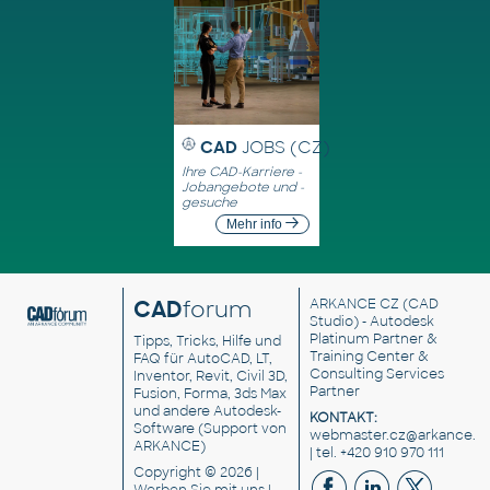
CAD
JOBS (CZ)
Ihre CAD-Karriere -
Jobangebote und -
gesuche
Mehr info
CAD
forum
ARKANCE CZ
(CAD
Studio) - Autodesk
Platinum Partner &
Tipps, Tricks, Hilfe und
Training Center &
FAQ für AutoCAD, LT,
Consulting Services
Inventor, Revit, Civil 3D,
Partner
Fusion, Forma, 3ds Max
und andere Autodesk-
KONTAKT:
Software (Support von
webmaster.cz@arkance.w
ARKANCE)
| tel. +420 910 970 111
Copyright © 2026 |