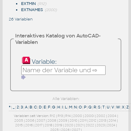
EXTMIN
(R12)
EXTNAMES
(2000)
26 Variablen
Interaktives Katalog von AutoCAD-
Variablen
Variable:
Alle Variablen:
*
|
_
|
2
|
3
|
A
|
B
|
C
|
D
|
E
|
F
|
G
|
H
|
I
|
L
|
M
|
N
|
O
|
P
|
Q
|
R
|
S
|
T
|
U
|
V
|
W
|
X
|
Z
|
Variablen seit Version:
R12
|
R13
|
R14
|
2000
|
2000i
|
2002
|
2004
|
2005
|
2006
|
2007
|
2008
|
2009
|
2010
|
2011
|
2012
|
2013
|
2014
|
2015
|
2016
|
2017
|
2018
|
2019
|
2020
|
2021
|
2022
|
2023
|
2024
|
2025
|
2026
|
2027
|