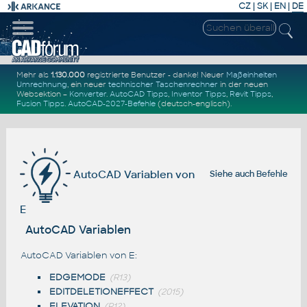
CZ
|
SK
|
EN
|
DE
Mehr als
1.130.000
registrierte Benutzer - danke! Neuer
Maßeinheiten
Umrechnung
, ein neuer
technischer Taschenrechner
in der neuen
Websektion –
Konverter
.
AutoCAD Tipps
,
Inventor Tipps
,
Revit Tipps
,
Fusion Tipps
.
AutoCAD-2027-Befehle
(deutsch-englisch).
AutoCAD Variablen von
Siehe auch
Befehle
E
AutoCAD Variablen
AutoCAD Variablen von E:
EDGEMODE
(R13)
EDITDELETIONEFFECT
(2015)
ELEVATION
(R12)