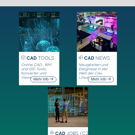
CAD
TOOLS
CAD
NEWS
Online-CAD-, BIM-
Neuigkeiten und
und GIS-Tools,
Ereignisse in der
Konverter und
Welt der CAx-
Viewer
Lösungen
Mehr info
Mehr info
CAD
JOBS (CZ)