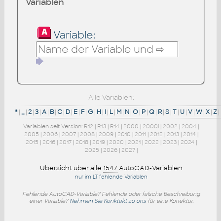
Variablen
Variable:
Alle Variablen:
*
|
_
|
2
|
3
|
A
|
B
|
C
|
D
|
E
|
F
|
G
|
H
|
I
|
L
|
M
|
N
|
O
|
P
|
Q
|
R
|
S
|
T
|
U
|
V
|
W
|
X
|
Z
|
Variablen seit Version:
R12
|
R13
|
R14
|
2000
|
2000i
|
2002
|
2004
|
2005
|
2006
|
2007
|
2008
|
2009
|
2010
|
2011
|
2012
|
2013
|
2014
|
2015
|
2016
|
2017
|
2018
|
2019
|
2020
|
2021
|
2022
|
2023
|
2024
|
2025
|
2026
|
2027
|
Übersicht über alle
1547
AutoCAD-Variablen
nur im LT fehlende Variablen
Fehlende AutoCAD-Variable? Fehlende oder falsche Beschreibung
einer Variable?
Nehmen Sie Konktakt zu uns
für eine Korrektur.