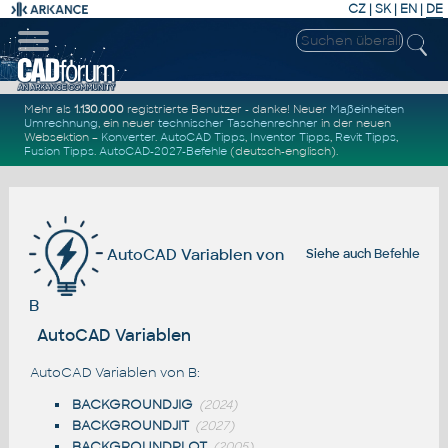
CZ
|
SK
|
EN
|
DE
Mehr als
1.130.000
registrierte Benutzer - danke! Neuer
Maßeinheiten
Umrechnung
, ein neuer
technischer Taschenrechner
in der neuen
Websektion –
Konverter
.
AutoCAD Tipps
,
Inventor Tipps
,
Revit Tipps
,
Fusion Tipps
.
AutoCAD-2027-Befehle
(deutsch-englisch).
AutoCAD Variablen von
Siehe auch
Befehle
B
AutoCAD Variablen
AutoCAD Variablen von B:
BACKGROUNDJIG
(2024)
BACKGROUNDJIT
(2027)
BACKGROUNDPLOT
(2005)