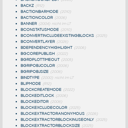
BACKZ
(R12)
BACTIONBARMODE
(2010)
BACTIONCOLOR
(2006)
BANNER
(2004)
nicht im LT
BCONSTATUSMODE
(2010)
BCONVERTINCLUDEEXISTINGBLOCKS
(2025)
BCONVERTLAYER
(2026)
BDEPENDENCYHIGHLIGHT
(2006)
BGCOREPUBLISH
(2022)
BGRDPLOTTIMEOUT
(2005)
BGRIPOBJCOLOR
(2006)
BGRIPOBJSIZE
(2006)
BINDTYPE
(2000)
nicht im LT
BLIPMODE
(R12)
BLOCKCREATEMODE
(2022)
BLOCKEDITLOCK
(2006)
BLOCKEDITOR
(2006)
BLOCKEXCLUDECOLOR
(2025)
BLOCKEXTRACTORANONYMOUS
(2026)
BLOCKEXTRACTORBLOCKINUSEONLY
(2025)
BLOCKEXTRACTORBLOCKSIZE
(2025)