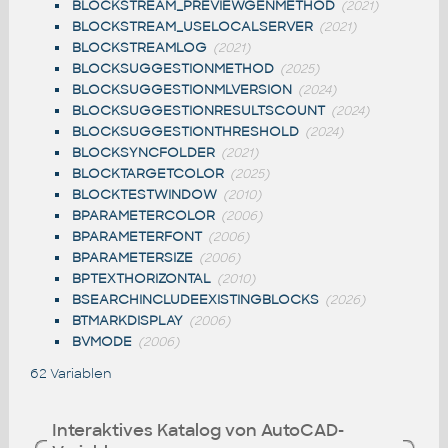
BLOCKSTREAM_PREVIEWGENMETHOD
(2021)
BLOCKSTREAM_USELOCALSERVER
(2021)
BLOCKSTREAMLOG
(2021)
BLOCKSUGGESTIONMETHOD
(2025)
BLOCKSUGGESTIONMLVERSION
(2024)
BLOCKSUGGESTIONRESULTSCOUNT
(2024)
BLOCKSUGGESTIONTHRESHOLD
(2024)
BLOCKSYNCFOLDER
(2021)
BLOCKTARGETCOLOR
(2025)
BLOCKTESTWINDOW
(2010)
BPARAMETERCOLOR
(2006)
BPARAMETERFONT
(2006)
BPARAMETERSIZE
(2006)
BPTEXTHORIZONTAL
(2010)
BSEARCHINCLUDEEXISTINGBLOCKS
(2026)
BTMARKDISPLAY
(2006)
BVMODE
(2006)
62 Variablen
Interaktives Katalog von AutoCAD-