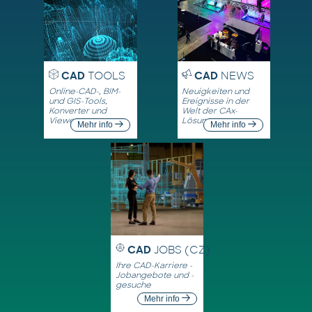
CAD
TOOLS
CAD
NEWS
Online-CAD-, BIM-
Neuigkeiten und
und GIS-Tools,
Ereignisse in der
Konverter und
Welt der CAx-
Viewer
Lösungen
Mehr info
Mehr info
CAD
JOBS (CZ)
Ihre CAD-Karriere -
Jobangebote und -
gesuche
Mehr info