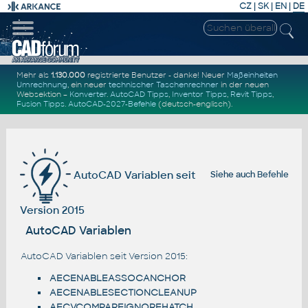
CZ
|
SK
|
EN
|
DE
Mehr als
1.130.000
registrierte Benutzer - danke! Neuer
Maßeinheiten
Umrechnung
, ein neuer
technischer Taschenrechner
in der neuen
Websektion –
Konverter
.
AutoCAD Tipps
,
Inventor Tipps
,
Revit Tipps
,
Fusion Tipps
.
AutoCAD-2027-Befehle
(deutsch-englisch).
AutoCAD Variablen seit
Siehe auch
Befehle
Version 2015
AutoCAD Variablen
AutoCAD Variablen seit Version 2015:
AECENABLEASSOCANCHOR
AECENABLESECTIONCLEANUP
AECVCOMPAREIGNOREHATCH