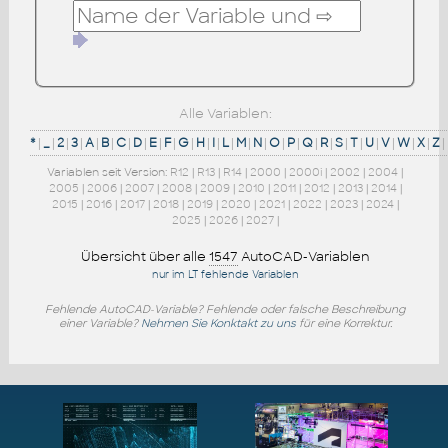
Alle Variablen:
*
|
_
|
2
|
3
|
A
|
B
|
C
|
D
|
E
|
F
|
G
|
H
|
I
|
L
|
M
|
N
|
O
|
P
|
Q
|
R
|
S
|
T
|
U
|
V
|
W
|
X
|
Z
|
Variablen seit Version:
R12
|
R13
|
R14
|
2000
|
2000i
|
2002
|
2004
|
2005
|
2006
|
2007
|
2008
|
2009
|
2010
|
2011
|
2012
|
2013
|
2014
|
2015
|
2016
|
2017
|
2018
|
2019
|
2020
|
2021
|
2022
|
2023
|
2024
|
2025
|
2026
|
2027
|
Übersicht über alle
1547
AutoCAD-Variablen
nur im LT fehlende Variablen
Fehlende AutoCAD-Variable? Fehlende oder falsche Beschreibung
einer Variable?
Nehmen Sie Konktakt zu uns
für eine Korrektur.