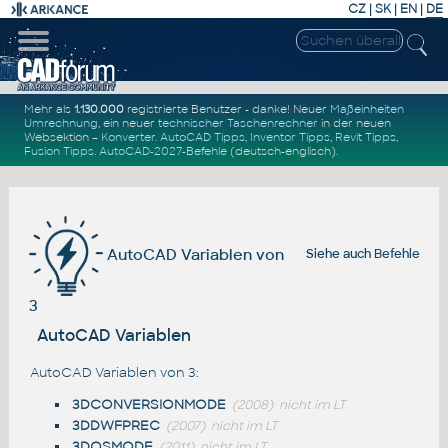
CZ
|
SK
|
EN
|
DE
Mehr als
1.130.000
registrierte Benutzer - danke! Neuer
Maßeinheiten
Umrechnung
, ein neuer
technischer Taschenrechner
in der neuen
Websektion –
Konverter
.
AutoCAD Tipps
,
Inventor Tipps
,
Revit Tipps
,
Fusion Tipps
.
AutoCAD-2027-Befehle
(deutsch-englisch).
AutoCAD Variablen von
Siehe auch
Befehle
3
AutoCAD Variablen
AutoCAD Variablen von 3:
3DCONVERSIONMODE
(2008)
nicht im LT
3DDWFPREC
(2007)
nicht im LT
3DOSMODE
(2011)
nicht im LT