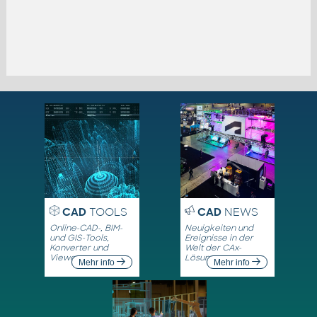
CAD
TOOLS
CAD
NEWS
Online-CAD-, BIM-
Neuigkeiten und
und GIS-Tools,
Ereignisse in der
Konverter und
Welt der CAx-
Viewer
Lösungen
Mehr info
Mehr info