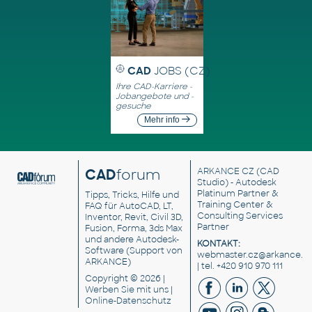
CAD
JOBS (CZ)
Ihre CAD-Karriere -
Jobangebote und -
gesuche
Mehr info
CAD
forum
ARKANCE CZ
(CAD
Studio) - Autodesk
Platinum Partner &
Tipps, Tricks, Hilfe und
Training Center &
FAQ für AutoCAD, LT,
Consulting Services
Inventor, Revit, Civil 3D,
Partner
Fusion, Forma, 3ds Max
und andere Autodesk-
KONTAKT:
Software (Support von
webmaster.cz@arkance.w
ARKANCE)
| tel. +420 910 970 111
Copyright © 2026 |
Werben Sie
mit uns |
Online-Datenschutz