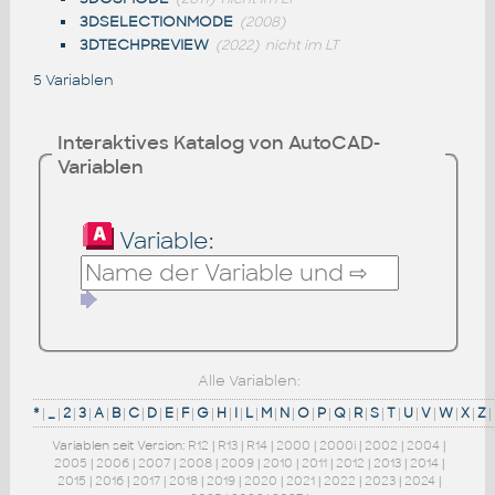
3DSELECTIONMODE
(2008)
3DTECHPREVIEW
(2022)
nicht im LT
5 Variablen
Interaktives Katalog von AutoCAD-
Variablen
Variable:
Alle Variablen:
*
|
_
|
2
|
3
|
A
|
B
|
C
|
D
|
E
|
F
|
G
|
H
|
I
|
L
|
M
|
N
|
O
|
P
|
Q
|
R
|
S
|
T
|
U
|
V
|
W
|
X
|
Z
|
Variablen seit Version:
R12
|
R13
|
R14
|
2000
|
2000i
|
2002
|
2004
|
2005
|
2006
|
2007
|
2008
|
2009
|
2010
|
2011
|
2012
|
2013
|
2014
|
2015
|
2016
|
2017
|
2018
|
2019
|
2020
|
2021
|
2022
|
2023
|
2024
|