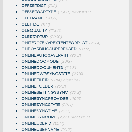
OFFSETDIST
(R12)
OFFSETGAPTYPE
(2000)
nicht im LT
OLEFRAME
(2005)
OLEHIDE
(R14)
OLEQUALITY
(2000)
OLESTARTUP
(2000)
OMITFROZENVPEXTENTFORPLOT
(2024)
ONBOARDINGSUPPRESSED
(2022)
ONLINEAUTOSAVEPATH
(2013)
ONLINEDOCMODE
(2013)
ONLINEDOCUMENTS
(2013)
ONLINEDWGSYNCSTATE
(2014)
ONLINEFILEID
(2014)
nicht im LT
ONLINEFOLDER
(2013)
ONLINESETTINGSSYNC
(2013)
ONLINESYNCPROVIDER
(2013)
ONLINESYNCSTATE
(2014)
ONLINESYNCTIME
(2013)
ONLINESYNCURL
(2014)
nicht im LT
ONLINEUSERID
(2014)
ONLINEUSERNAME
(2013)