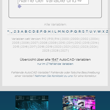
Alle Variablen:
*
|
_
|
2
|
3
|
A
|
B
|
C
|
D
|
E
|
F
|
G
|
H
|
I
|
L
|
M
|
N
|
O
|
P
|
Q
|
R
|
S
|
T
|
U
|
V
|
W
|
X
|
Z
|
Variablen seit Version:
R12
|
R13
|
R14
|
2000
|
2000i
|
2002
|
2004
|
2005
|
2006
|
2007
|
2008
|
2009
|
2010
|
2011
|
2012
|
2013
|
2014
|
2015
|
2016
|
2017
|
2018
|
2019
|
2020
|
2021
|
2022
|
2023
|
2024
|
2025
|
2026
|
2027
|
Übersicht über alle
1547
AutoCAD-Variablen
nur im LT fehlende Variablen
Fehlende AutoCAD-Variable? Fehlende oder falsche Beschreibung
einer Variable?
Nehmen Sie Konktakt zu uns
für eine Korrektur.