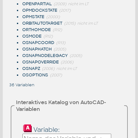
OPENPARTIAL
(2009)
nicht im LT
OPMDOCKSTATE
(2017)
OPMSTATE
(2000i)
ORBITAUTOTARGET
(2015)
nicht im LT
ORTHOMODE
(R12)
OSMODE
(R12)
OSNAPCOORD
(R13)
OSNAPHATCH
(2005)
OSNAPNODELEGACY
(2005)
OSNAPOVERRIDE
(2006)
OSNAPZ
(2006)
nicht im LT
OSOPTIONS
(2007)
36 Variablen
Interaktives Katalog von AutoCAD-
Variablen
Variable: