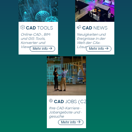
CAD
TOOLS
CAD
NEWS
Online-CAD-, BIM-
Neuigkeiten und
und GIS-Tools,
Ereignisse in der
Konverter und
Welt der CAx-
Viewer
Lösungen
Mehr info
Mehr info
CAD
JOBS (CZ)
Ihre CAD-Karriere -
Jobangebote und -
gesuche
Mehr info