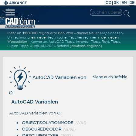
CZ
|
SK
|
EN
|
DE
Mehr als
1.130.000
registrierte Benutzer - danke! Neuer
Maßeinheiten
Umrechnung
, ein neuer
technischer Taschenrechner
in der neuen
Websektion –
Konverter
.
AutoCAD Tipps
,
Inventor Tipps
,
Revit Tipps
,
Fusion Tipps
.
AutoCAD-2027-Befehle
(deutsch-englisch).
AutoCAD Variablen von
Siehe auch
Befehle
O
AutoCAD Variablen
AutoCAD Variablen von O:
OBJECTISOLATIONMODE
(2011)
OBSCUREDCOLOR
(2002)
OBSCUREDLTYPE
(2002)