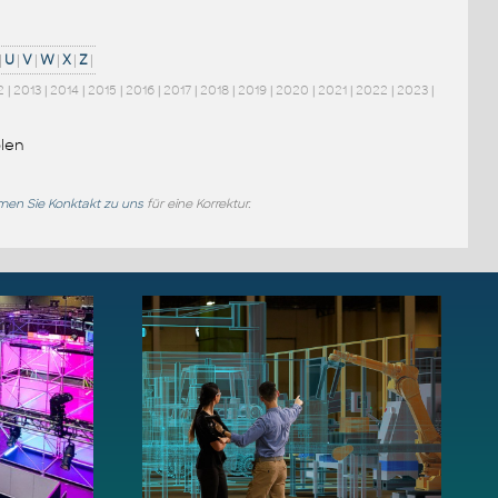
|
U
|
V
|
W
|
X
|
Z
|
2
|
2013
|
2014
|
2015
|
2016
|
2017
|
2018
|
2019
|
2020
|
2021
|
2022
|
2023
|
len
en Sie Konktakt zu uns
für eine Korrektur.