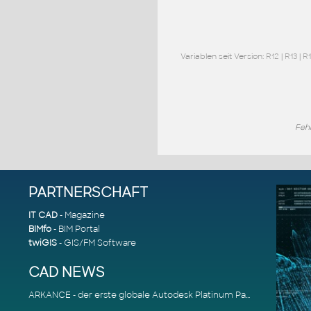
Variablen seit Version:
R12
|
R13
|
R
Feh
PARTNERSCHAFT
IT CAD
- Magazine
BIMfo
- BIM Portal
twiGIS
- GIS/FM Software
CAD NEWS
ARKANCE - der erste globale Autodesk Platinum Partner