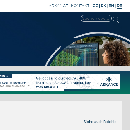
ARKANCE
|
KONTAKT
-
CZ
|
SK
|
EN
|
DE
Siehe auch
Befehle