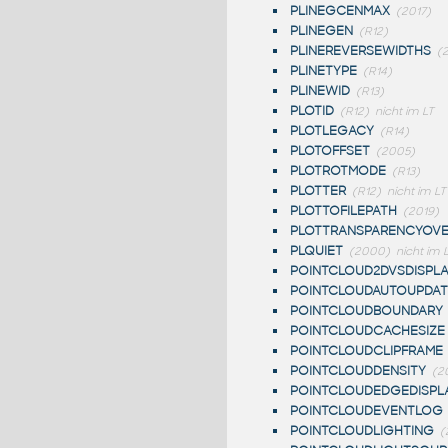
PLINEGCENMAX
(2017)
PLINEGEN
(R12)
PLINEREVERSEWIDTHS
(
PLINETYPE
(R14)
PLINEWID
(R13)
PLOTID
(R12)
nicht im LT
PLOTLEGACY
(R14)
PLOTOFFSET
(2005)
PLOTROTMODE
(R13)
PLOTTER
(R12)
nicht im LT
PLOTTOFILEPATH
(2019)
PLOTTRANSPARENCYOVE
PLQUIET
(2000)
nicht im 
POINTCLOUD2DVSDISPLA
POINTCLOUDAUTOUPDAT
POINTCLOUDBOUNDARY
POINTCLOUDCACHESIZE
POINTCLOUDCLIPFRAME
POINTCLOUDDENSITY
(2
POINTCLOUDEDGEDISPL
POINTCLOUDEVENTLOG
POINTCLOUDLIGHTING
(