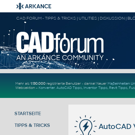
Mehr als
1.130.000
registrierte Benutzer - danke! Neuer
Maßeinheiten 
Websektion –
Konverter
.
AutoCAD Tipps
,
Inventor Tipps
,
Revit Tipps
,
Fus
STARTSEITE
AutoCAD V
TIPPS & TRICKS