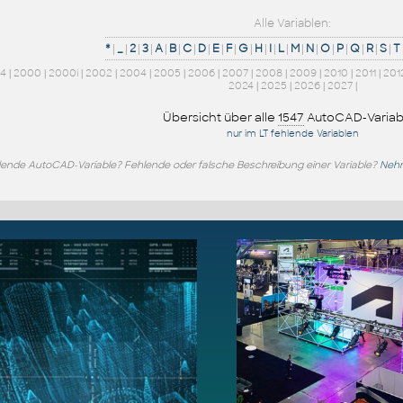
Alle Variablen:
*
|
_
|
2
|
3
|
A
|
B
|
C
|
D
|
E
|
F
|
G
|
H
|
I
|
L
|
M
|
N
|
O
|
P
|
Q
|
R
|
S
|
T
14
|
2000
|
2000i
|
2002
|
2004
|
2005
|
2006
|
2007
|
2008
|
2009
|
2010
|
2011
|
201
2024
|
2025
|
2026
|
2027
|
Übersicht über alle
1547
AutoCAD-Variab
nur im LT fehlende Variablen
lende AutoCAD-Variable? Fehlende oder falsche Beschreibung einer Variable?
Nehm