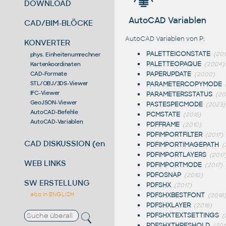
DOWNLOAD
AutoCAD Variablen
CAD/BIM-BLÖCKE
AutoCAD Variablen von P:
KONVERTER
PALETTEICONSTATE
(201
phys. Einheitenumrechner
PALETTEOPAQUE
(2004)
Kartenkoordinaten
PAPERUPDATE
CAD-Formate
(2000)
STL/OBJ/3DS-Viewer
PARAMETERCOPYMODE
IFC-Viewer
PARAMETERSSTATUS
(20
GeoJSON-Viewer
PASTESPECMODE
(2023)
AutoCAD-Befehle
PCMSTATE
(2015)
AutoCAD-Variablen
PDFFRAME
(2010)
PDFIMPORTFILTER
(2017)
CAD DISKUSSION (en)
PDFIMPORTIMAGEPATH
(
PDFIMPORTLAYERS
(2017
WEB LINKS
PDFIMPORTMODE
(2017)
PDFOSNAP
(2010)
SW ERSTELLUNG
PDFSHX
(2017)
also in ENGLISH
PDFSHXBESTFONT
(2018)
PDFSHXLAYER
(2018)
PDFSHXTEXTSETTINGS
(
PDFSHXTHRESHOLD
(201