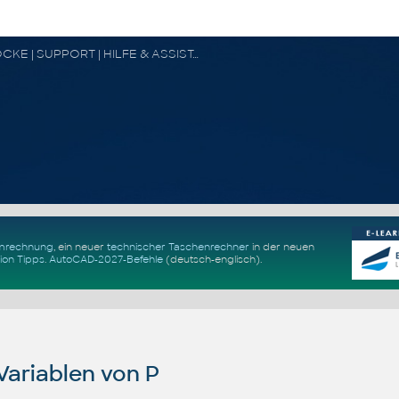
CAD FORUM - TIPPS & TRICKS | UTILITIES | DISKUSSION | BLÖCKE | SUPPORT | HILFE & ASSISTANCE
Umrechnung
, ein neuer
technischer Taschenrechner
in der neuen
ion Tipps
.
AutoCAD-2027-Befehle
(deutsch-englisch).
ariablen von P