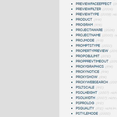
PREVIEWFACEEFFECT
(2
PREVIEWFILTER
(2006)
PREVIEWTYPE
(2009)
nic
PRODUCT
(R14)
PROGRAM
(R14)
PROJECTAWARE
(2026)
PROJECTNAME
(2000)
n
PROJMODE
(R13)
PROMPTSTYPE
(2022)
PROPERTYPREVIEW
(201
PROPOBJLIMIT
(2012)
PROPPREVTIMEOUT
(201
PROXYGRAPHICS
(R14)
PROXYNOTICE
(R14)
PROXYSHOW
(R14)
PROXYWEBSEARCH
(200
PSLTSCALE
(R12)
PSOLHEIGHT
(2007)
nich
PSOLWIDTH
(2007)
nicht 
PSPROLOG
(R12)
PSQUALITY
(R12)
nicht im
PSTYLEMODE
(2000)