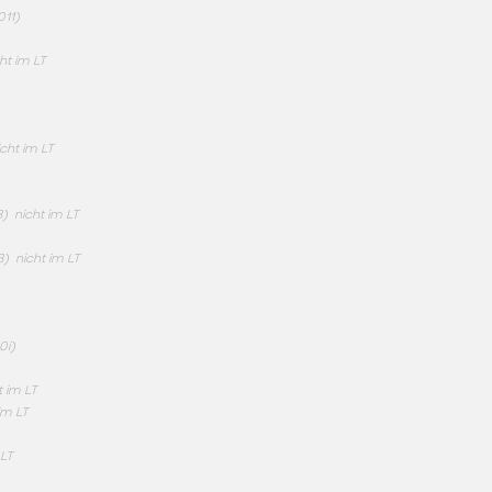
011)
ht im LT
icht im LT
3)
nicht im LT
3)
nicht im LT
0i)
t im LT
im LT
 LT