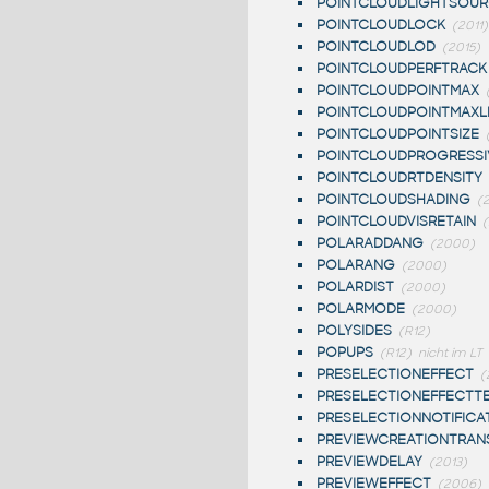
POINTCLOUDLIGHTSOU
POINTCLOUDLOCK
(2011)
POINTCLOUDLOD
(2015)
POINTCLOUDPERFTRACK
POINTCLOUDPOINTMAX
POINTCLOUDPOINTMAX
POINTCLOUDPOINTSIZE
POINTCLOUDPROGRESSI
POINTCLOUDRTDENSITY
POINTCLOUDSHADING
(
POINTCLOUDVISRETAIN
(
POLARADDANG
(2000)
POLARANG
(2000)
POLARDIST
(2000)
POLARMODE
(2000)
POLYSIDES
(R12)
POPUPS
(R12)
nicht im LT
PRESELECTIONEFFECT
(
PRESELECTIONEFFECTT
PRESELECTIONNOTIFICA
PREVIEWCREATIONTRAN
PREVIEWDELAY
(2013)
PREVIEWEFFECT
(2006)