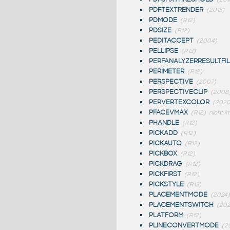
PDFTEXTRENDER
(2015)
PDMODE
(R12)
PDSIZE
(R12)
PEDITACCEPT
(2004)
PELLIPSE
(R13)
PERFANALYZERRESULTFI
PERIMETER
(R12)
PERSPECTIVE
(2007)
PERSPECTIVECLIP
(2008
PERVERTEXCOLOR
(2020
PFACEVMAX
(R12)
nicht i
PHANDLE
(R12)
PICKADD
(R12)
PICKAUTO
(R12)
PICKBOX
(R12)
PICKDRAG
(R12)
PICKFIRST
(R12)
PICKSTYLE
(R13)
PLACEMENTMODE
(2024)
PLACEMENTSWITCH
(202
PLATFORM
(R12)
PLINECONVERTMODE
(2