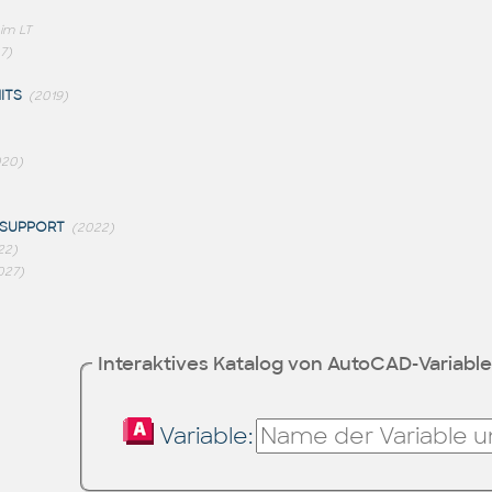
 im LT
7)
ITS
(2019)
020)
SUPPORT
(2022)
22)
027)
Interaktives Katalog von AutoCAD-Variabl
Variable: