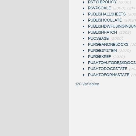
PSTYLEPOLICY
(2000)
PSVPSCALE
(2000)
nicht
PUBLISHALLSHEETS
(200
PUBLISHCOLLATE
(2008)
PUBLISHDWFUSINGINSUN
PUBLISHHATCH
(2009)
PUCSBASE
(2000)
PURGEANONBLOCKS
(2
PURGESYSTEM
(2020)
PURGEXREF
(2020)
PUSHTOAUTODESKDOCS
PUSHTODOCSSTATE
(20
PUSHTOFORMASTATE
(2
120 Variablen