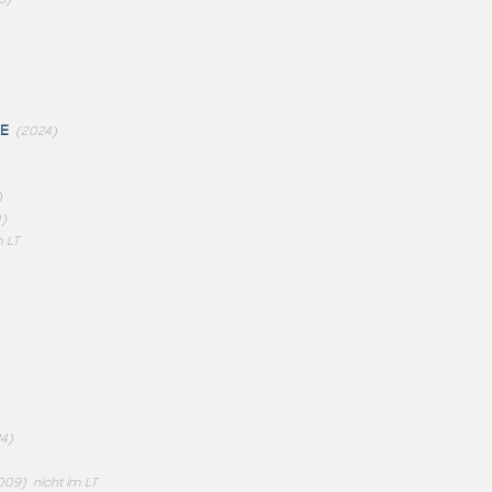
LE
(2024)
)
)
m LT
4)
009)
nicht im LT