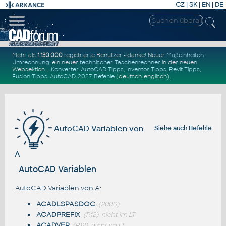
CZ
|
SK
|
EN
|
DE
Mehr als
1.130.000
registrierte Benutzer - danke! Neuer
Maßeinheiten
Umrechnung
, ein neuer
technischer Taschenrechner
in der neuen
Websektion –
Konverter
.
AutoCAD Tipps
,
Inventor Tipps
,
Revit Tipps
,
Fusion Tipps
.
AutoCAD-2027-Befehle
(deutsch-englisch).
AutoCAD Variablen von
Siehe auch
Befehle
A
AutoCAD Variablen
AutoCAD Variablen von A:
ACADLSPASDOC
(2000)
ACADPREFIX
(R12)
nicht im LT
ACADVER
(R12)
nicht im LT