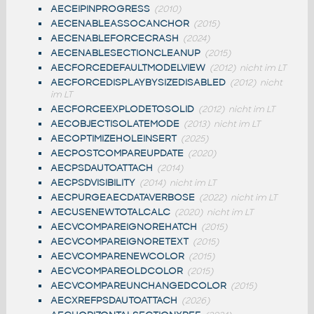
AECEIPINPROGRESS
(2010)
AECENABLEASSOCANCHOR
(2015)
AECENABLEFORCECRASH
(2024)
AECENABLESECTIONCLEANUP
(2015)
AECFORCEDEFAULTMODELVIEW
(2012)
nicht im LT
AECFORCEDISPLAYBYSIZEDISABLED
(2012)
nicht
im LT
AECFORCEEXPLODETOSOLID
(2012)
nicht im LT
AECOBJECTISOLATEMODE
(2013)
nicht im LT
AECOPTIMIZEHOLEINSERT
(2025)
AECPOSTCOMPAREUPDATE
(2020)
AECPSDAUTOATTACH
(2014)
AECPSDVISIBILITY
(2014)
nicht im LT
AECPURGEAECDATAVERBOSE
(2022)
nicht im LT
AECUSENEWTOTALCALC
(2020)
nicht im LT
AECVCOMPAREIGNOREHATCH
(2015)
AECVCOMPAREIGNORETEXT
(2015)
AECVCOMPARENEWCOLOR
(2015)
AECVCOMPAREOLDCOLOR
(2015)
AECVCOMPAREUNCHANGEDCOLOR
(2015)
AECXREFPSDAUTOATTACH
(2026)