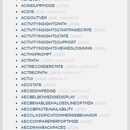
ACGIDUMPMODE
(2000)
ACIS15
(R13)
nicht im LT
ACISOUTVER
(R14)
nicht im LT
ACTIVITYINSIGHTSPATH
(2024)
ACTIVITYINSIGHTSSTARTPAGESTATE
(2024)
ACTIVITYINSIGHTSSTATE
(2024)
ACTIVITYINSIGHTSSUPPORT
(2024)
ACTIVITYINSIGHTSVIEWEDLOGGING
(2024)
ACTMXPROMPT
(2025)
ACTPATH
(2009)
nicht im LT
ACTRECORDERSTATE
(2009)
nicht im LT
ACTRECPATH
(2009)
nicht im LT
ACTUI
(2009)
nicht im LT
ADCSTATE
(2000)
AEC3DDWFEDGE
(2012)
nicht im LT
AECBELBOWEDGEDISPLAY
(2018)
AECBENABLEEHALOEDLINEOPTMZN
(2018)
AECCBPASTEAVAILABILITY
(2019)
AECCLASSIFICATIONMERGEBEHAVIOR
(2021)
AECCOMPAREPERFOPTIMIZE
(2020)
AECDRAWBACKFACES
(2024)