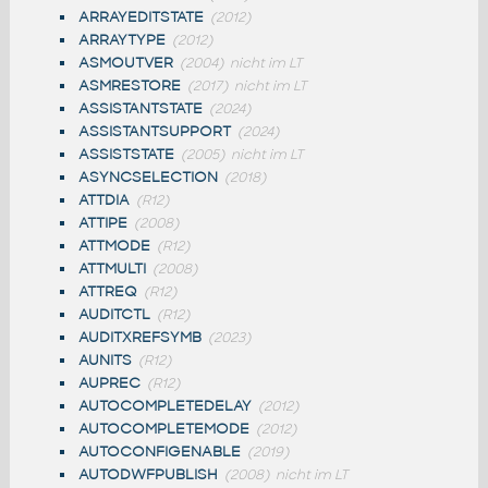
ARRAYEDITSTATE
(2012)
ARRAYTYPE
(2012)
ASMOUTVER
(2004)
nicht im LT
ASMRESTORE
(2017)
nicht im LT
ASSISTANTSTATE
(2024)
ASSISTANTSUPPORT
(2024)
ASSISTSTATE
(2005)
nicht im LT
ASYNCSELECTION
(2018)
ATTDIA
(R12)
ATTIPE
(2008)
ATTMODE
(R12)
ATTMULTI
(2008)
ATTREQ
(R12)
AUDITCTL
(R12)
AUDITXREFSYMB
(2023)
AUNITS
(R12)
AUPREC
(R12)
AUTOCOMPLETEDELAY
(2012)
AUTOCOMPLETEMODE
(2012)
AUTOCONFIGENABLE
(2019)
AUTODWFPUBLISH
(2008)
nicht im LT