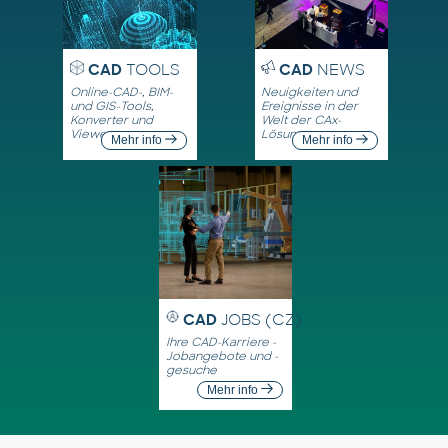
CAD
TOOLS
CAD
NEWS
Online-CAD-, BIM-
Neuigkeiten und
und GIS-Tools,
Ereignisse in der
Konverter und
Welt der CAx-
Viewer
Lösungen
Mehr info
Mehr info
CAD
JOBS (CZ)
Ihre CAD-Karriere -
Jobangebote und -
gesuche
Mehr info