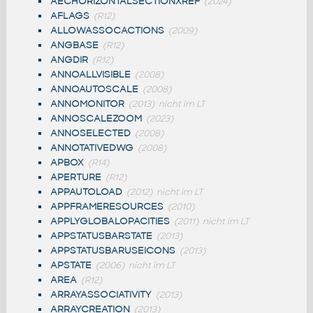
AECHORIZONTALSECTIONXREF
(2024)
AFLAGS
(R12)
ALLOWASSOCACTIONS
(2009)
ANGBASE
(R12)
ANGDIR
(R12)
ANNOALLVISIBLE
(2008)
ANNOAUTOSCALE
(2008)
ANNOMONITOR
(2013)
nicht im LT
ANNOSCALEZOOM
(2023)
ANNOSELECTED
(2008)
ANNOTATIVEDWG
(2008)
APBOX
(R14)
APERTURE
(R12)
APPAUTOLOAD
(2012)
nicht im LT
APPFRAMERESOURCES
(2010)
APPLYGLOBALOPACITIES
(2011)
nicht im LT
APPSTATUSBARSTATE
(2013)
APPSTATUSBARUSEICONS
(2013)
APSTATE
(2006)
nicht im LT
AREA
(R12)
ARRAYASSOCIATIVITY
(2013)
ARRAYCREATION
(2013)