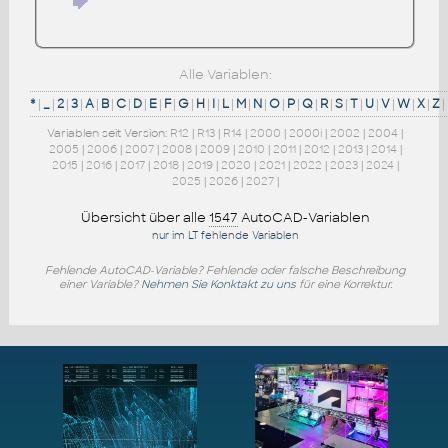
Alle Variablen:
*
|
_
|
2
|
3
|
A
|
B
|
C
|
D
|
E
|
F
|
G
|
H
|
I
|
L
|
M
|
N
|
O
|
P
|
Q
|
R
|
S
|
T
|
U
|
V
|
W
|
X
|
Z
|
Variablen seit Version:
R12
|
R13
|
R14
|
2000
|
2000i
|
2002
|
2004
|
2005
|
2006
|
2007
|
2008
|
2009
|
2010
|
2011
|
2012
|
2013
|
2014
|
2015
|
2016
|
2017
|
2018
|
2019
|
2020
|
2021
|
2022
|
2023
|
2024
|
2025
|
2026
|
2027
|
Übersicht über alle
1547
AutoCAD-Variablen
nur im LT fehlende Variablen
Fehlende AutoCAD-Variable? Fehlende oder falsche Beschreibung
einer Variable?
Nehmen Sie Konktakt zu uns
für eine Korrektur.