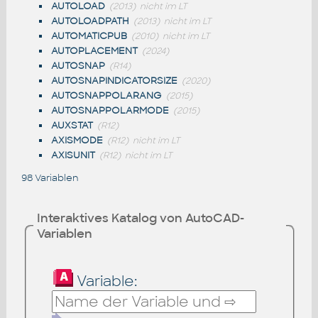
AUTOLOAD
(2013)
nicht im LT
AUTOLOADPATH
(2013)
nicht im LT
AUTOMATICPUB
(2010)
nicht im LT
AUTOPLACEMENT
(2024)
AUTOSNAP
(R14)
AUTOSNAPINDICATORSIZE
(2020)
AUTOSNAPPOLARANG
(2015)
AUTOSNAPPOLARMODE
(2015)
AUXSTAT
(R12)
AXISMODE
(R12)
nicht im LT
AXISUNIT
(R12)
nicht im LT
98 Variablen
Interaktives Katalog von AutoCAD-
Variablen
Variable: