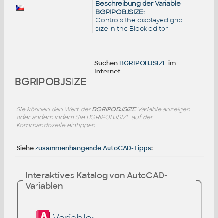
Beschreibung der Variable
BGRIPOBJSIZE:
Controls the displayed grip
size in the Block editor
Suchen
BGRIPOBJSIZE
im
Internet
BGRIPOBJSIZE
Sie können den Wert der
BGRIPOBJSIZE
Variable anzeigen
oder ändern indem Sie BGRIPOBJSIZE auf der
Kommandozeile eintippen.
Siehe
zusammenhängende AutoCAD-Tipps
:
Interaktives Katalog von AutoCAD-
Variablen