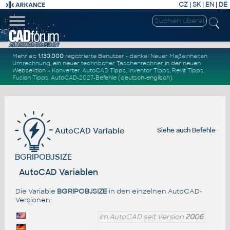
CZ
|
SK
|
EN
|
DE
Mehr als
1.130.000
registrierte Benutzer - danke! Neuer
Maßeinheiten
Umrechnung
, ein neuer
technischer Taschenrechner
in der neuen
Websektion –
Konverter
.
AutoCAD Tipps
,
Inventor Tipps
,
Revit Tipps
,
Fusion Tipps
.
AutoCAD-2027-Befehle
(deutsch-englisch).
AutoCAD Variable
Siehe auch
Befehle
BGRIPOBJSIZE
AutoCAD Variablen
Die Variable
BGRIPOBJSIZE
in den einzelnen AutoCAD-
Versionen:
Im AutoCAD seit Version
2006