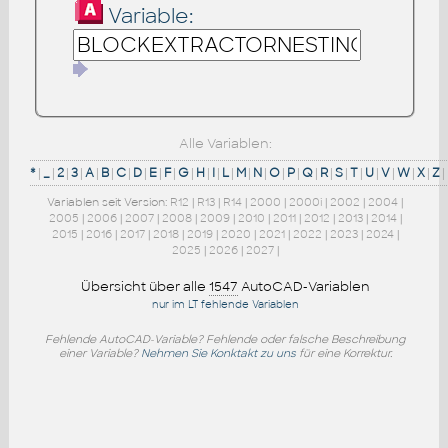
Variable:
Alle Variablen:
*
|
_
|
2
|
3
|
A
|
B
|
C
|
D
|
E
|
F
|
G
|
H
|
I
|
L
|
M
|
N
|
O
|
P
|
Q
|
R
|
S
|
T
|
U
|
V
|
W
|
X
|
Z
|
Variablen seit Version:
R12
|
R13
|
R14
|
2000
|
2000i
|
2002
|
2004
|
2005
|
2006
|
2007
|
2008
|
2009
|
2010
|
2011
|
2012
|
2013
|
2014
|
2015
|
2016
|
2017
|
2018
|
2019
|
2020
|
2021
|
2022
|
2023
|
2024
|
2025
|
2026
|
2027
|
Übersicht über alle
1547
AutoCAD-Variablen
nur im LT fehlende Variablen
Fehlende AutoCAD-Variable? Fehlende oder falsche Beschreibung
einer Variable?
Nehmen Sie Konktakt zu uns
für eine Korrektur.