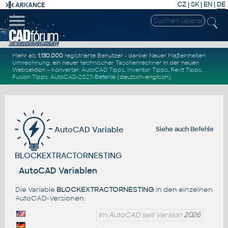
CZ
|
SK
|
EN
|
DE
Mehr als
1.130.000
registrierte Benutzer - danke! Neuer
Maßeinheiten
Umrechnung
, ein neuer
technischer Taschenrechner
in der neuen
Websektion –
Konverter
.
AutoCAD Tipps
,
Inventor Tipps
,
Revit Tipps
,
Fusion Tipps
.
AutoCAD-2027-Befehle
(deutsch-englisch).
AutoCAD Variable
Siehe auch
Befehle
BLOCKEXTRACTORNESTING
AutoCAD Variablen
Die Variable
BLOCKEXTRACTORNESTING
in den einzelnen
AutoCAD-Versionen:
Im AutoCAD seit Version
2026