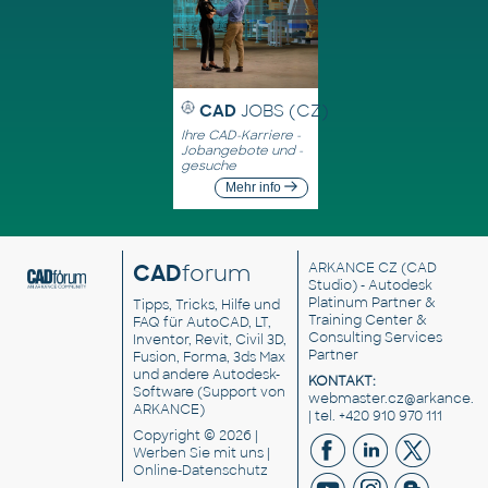
CAD
JOBS (CZ)
Ihre CAD-Karriere -
Jobangebote und -
gesuche
Mehr info
CAD
forum
ARKANCE CZ
(CAD
Studio) - Autodesk
Platinum Partner &
Tipps, Tricks, Hilfe und
Training Center &
FAQ für AutoCAD, LT,
Consulting Services
Inventor, Revit, Civil 3D,
Partner
Fusion, Forma, 3ds Max
und andere Autodesk-
KONTAKT:
Software (Support von
webmaster.cz@arkance.w
ARKANCE)
| tel. +420 910 970 111
Copyright © 2026 |
Werben Sie
mit uns |
Online-Datenschutz