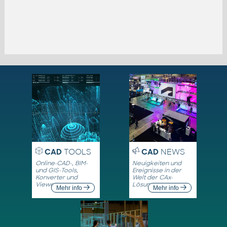
CAD
TOOLS
CAD
NEWS
Online-CAD-, BIM-
Neuigkeiten und
und GIS-Tools,
Ereignisse in der
Konverter und
Welt der CAx-
Viewer
Lösungen
Mehr info
Mehr info