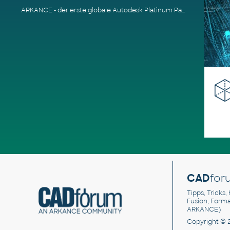
ARKANCE - der erste globale Autodesk Platinum Partner
CAD
for
Tipps, Tricks,
Fusion, Form
ARKANCE)
Copyright © 