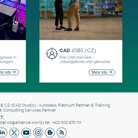
CAD
JOBS (CZ)
gnisse in
Ihre CAD-Karriere -
ösungen
Jobangebote und -gesuche
hr info
Mehr info
E CZ
(CAD Studio) - Autodesk Platinum Partner & Training
& Consulting Services Partner
T:
er.cz@arkance.world | tel. +420 910 970 111