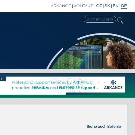
ARKANCE
|
KONTAKT
-
CZ
|
SK
|
EN
|
DE
Siehe auch
Befehle