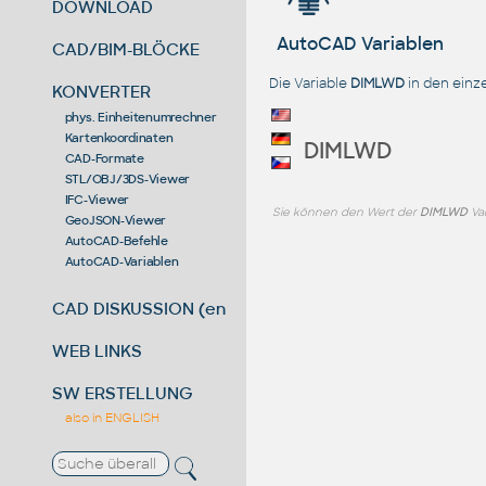
DOWNLOAD
AutoCAD Variablen
CAD/BIM-BLÖCKE
Die Variable
DIMLWD
in den einz
KONVERTER
phys. Einheitenumrechner
Kartenkoordinaten
DIMLWD
CAD-Formate
STL/OBJ/3DS-Viewer
IFC-Viewer
Sie können den Wert der
DIMLWD
Va
GeoJSON-Viewer
AutoCAD-Befehle
AutoCAD-Variablen
CAD DISKUSSION (en)
WEB LINKS
SW ERSTELLUNG
also in ENGLISH