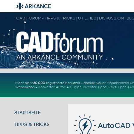
Mehr als
1.130.000
registrierte Benutzer - danke! Neuer
Maßeinheiten 
Websektion –
Konverter
.
AutoCAD Tipps
,
Inventor Tipps
,
Revit Tipps
,
Fus
STARTSEITE
AutoCAD V
TIPPS & TRICKS