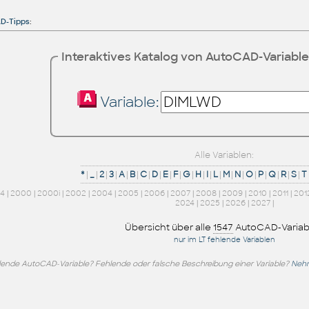
D-Tipps
:
Interaktives Katalog von AutoCAD-Variabl
Variable:
Alle Variablen:
*
|
_
|
2
|
3
|
A
|
B
|
C
|
D
|
E
|
F
|
G
|
H
|
I
|
L
|
M
|
N
|
O
|
P
|
Q
|
R
|
S
|
T
14
|
2000
|
2000i
|
2002
|
2004
|
2005
|
2006
|
2007
|
2008
|
2009
|
2010
|
2011
|
201
2024
|
2025
|
2026
|
2027
|
Übersicht über alle
1547
AutoCAD-Variab
nur im LT fehlende Variablen
lende AutoCAD-Variable? Fehlende oder falsche Beschreibung einer Variable?
Nehm