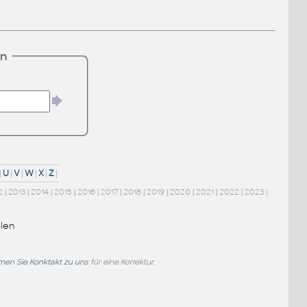
en
|
U
|
V
|
W
|
X
|
Z
|
2
|
2013
|
2014
|
2015
|
2016
|
2017
|
2018
|
2019
|
2020
|
2021
|
2022
|
2023
|
len
en Sie Konktakt zu uns
für eine Korrektur.