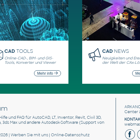
CAD
TOOLS
CAD
NEWS
Online-CAD-, BIM- und GIS-
Neuigkeiten und Erei
Tools, Konverter und Viewer
der Welt der CAx-L
Mehr info
Me
um
ARKANC
Center 
 Hilfe und FAQ für AutoCAD, LT, Inventor, Revit, Civil 3D,
KONTAK
a, 3ds Max und andere Autodesk-Software (Support von
webmast
2026 |
Werben Sie
mit uns |
Online-Datenschutz