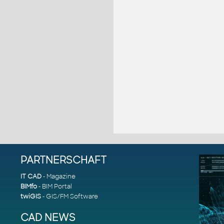
PARTNERSCHAFT
IT CAD
- Magazine
BIMfo
- BIM Portal
twiGIS
- GIS/FM Software
CAD NEWS