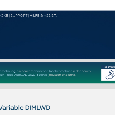
CAD FORUM - TIPPS & TRICKS | UTILITIES | DISKUSSION | BLÖCKE | SUPPORT | HILFE & ASSISTANCE
Umrechnung
, ein neuer
technischer Taschenrechner
in der neuen
ion Tipps
.
AutoCAD-2027-Befehle
(deutsch-englisch).
ariable DIMLWD