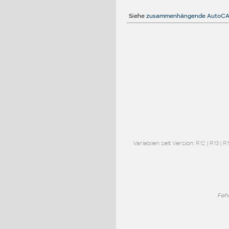
Siehe
zusammenhängende AutoCA
Variablen seit Version:
R12
|
R13
|
R
Feh