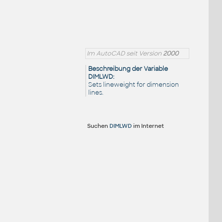
Im AutoCAD seit Version
2000
Beschreibung der Variable
DIMLWD:
Sets lineweight for dimension
lines.
Suchen
DIMLWD
im Internet