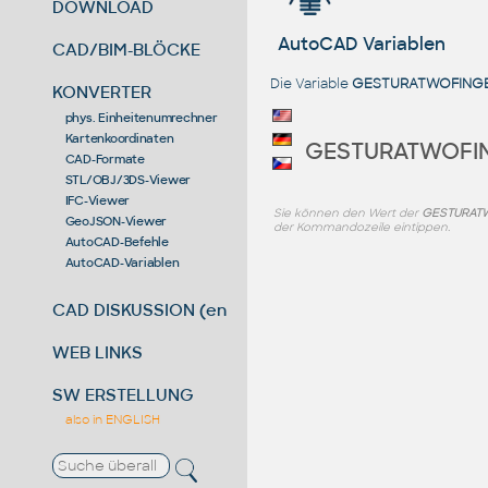
DOWNLOAD
AutoCAD Variablen
CAD/BIM-BLÖCKE
Die Variable
GESTURATWOFING
KONVERTER
phys. Einheitenumrechner
Kartenkoordinaten
GESTURATWOFI
CAD-Formate
STL/OBJ/3DS-Viewer
IFC-Viewer
Sie können den Wert der
GESTURAT
GeoJSON-Viewer
der Kommandozeile eintippen.
AutoCAD-Befehle
AutoCAD-Variablen
CAD DISKUSSION (en)
WEB LINKS
SW ERSTELLUNG
also in ENGLISH