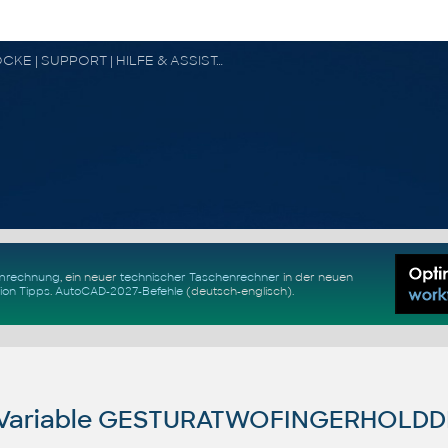
CAD FORUM - TIPPS & TRICKS | UTILITIES | DISKUSSION | BLÖCKE | SUPPORT | HILFE & ASSISTANCE
Umrechnung
, ein neuer
technischer Taschenrechner
in der neuen
ion Tipps
.
AutoCAD-2027-Befehle
(deutsch-englisch).
Variable GESTURATWOFINGERHOLDD