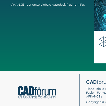
ARKANCE - der erste globale Autodesk Platinum Partner
CAD
for
Tipps, Tricks,
Fusion, Form
ARKANCE)
Copyright © 