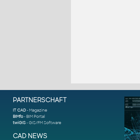
PARTNERSCHAFT
IT CAD
- Magazine
BIMfo
- BIM Portal
twiGIS
- GIS/FM Software
CAD NEWS