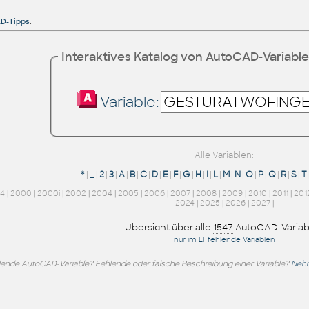
D-Tipps
:
Interaktives Katalog von AutoCAD-Variabl
Variable:
Alle Variablen:
*
|
_
|
2
|
3
|
A
|
B
|
C
|
D
|
E
|
F
|
G
|
H
|
I
|
L
|
M
|
N
|
O
|
P
|
Q
|
R
|
S
|
T
14
|
2000
|
2000i
|
2002
|
2004
|
2005
|
2006
|
2007
|
2008
|
2009
|
2010
|
2011
|
201
2024
|
2025
|
2026
|
2027
|
Übersicht über alle
1547
AutoCAD-Variab
nur im LT fehlende Variablen
lende AutoCAD-Variable? Fehlende oder falsche Beschreibung einer Variable?
Nehm