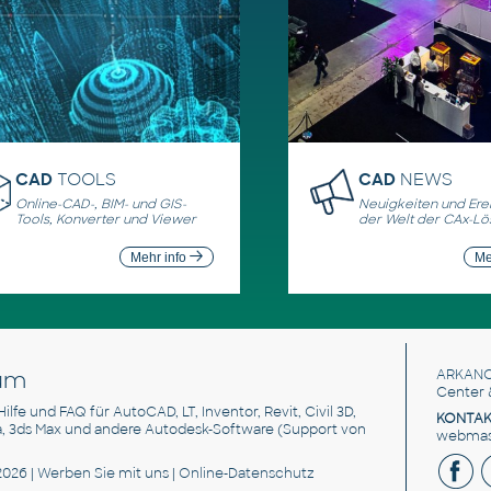
CAD
TOOLS
CAD
NEWS
Online-CAD-, BIM- und GIS-
Neuigkeiten und Erei
Tools, Konverter und Viewer
der Welt der CAx-L
Mehr info
Me
um
ARKANC
Center 
 Hilfe und FAQ für AutoCAD, LT, Inventor, Revit, Civil 3D,
KONTAK
a, 3ds Max und andere Autodesk-Software (Support von
webmast
2026 |
Werben Sie
mit uns |
Online-Datenschutz