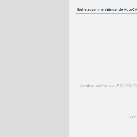
Siehe
zusammenhängende AutoCA
Variablen seit Version:
R12
|
R13
|
R
Feh