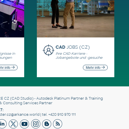
CAD
JOBS (CZ)
gnisse in
Ihre CAD-Karriere -
ösungen
Jobangebote und -gesuche
hr info
Mehr info
E CZ
(CAD Studio) - Autodesk Platinum Partner & Training
& Consulting Services Partner
T:
er.cz@arkance.world | tel. +420 910 970 111