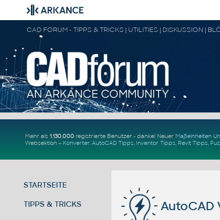
Mehr als
1.130.000
registrierte Benutzer - danke! Neuer
Maßeinheiten 
Websektion –
Konverter
.
AutoCAD Tipps
,
Inventor Tipps
,
Revit Tipps
,
Fus
STARTSEITE
AutoCAD 
TIPPS & TRICKS