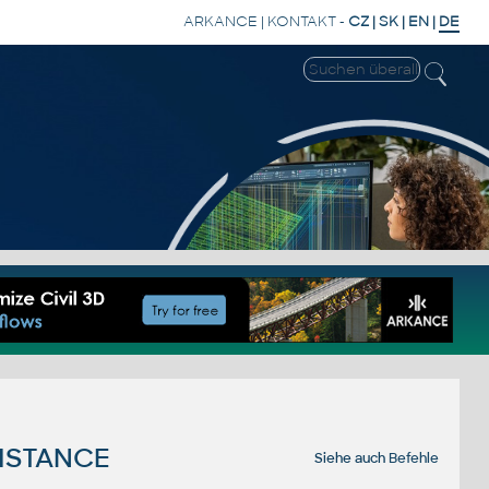
ARKANCE
|
KONTAKT
-
CZ
|
SK
|
EN
|
DE
ISTANCE
Siehe auch
Befehle