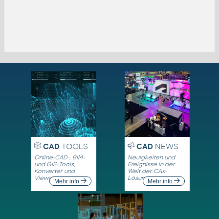
CAD
TOOLS
CAD
NEWS
Online-CAD-, BIM-
Neuigkeiten und
und GIS-Tools,
Ereignisse in der
Konverter und
Welt der CAx-
Viewer
Lösungen
Mehr info
Mehr info