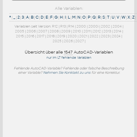
Alle Variablen:
*
|
_
|
2
|
3
|
A
|
B
|
C
|
D
|
E
|
F
|
G
|
H
|
I
|
L
|
M
|
N
|
O
|
P
|
Q
|
R
|
S
|
T
|
U
|
V
|
W
|
X
|
Z
|
Variablen seit Version:
R12
|
R13
|
R14
|
2000
|
2000i
|
2002
|
2004
|
2005
|
2006
|
2007
|
2008
|
2009
|
2010
|
2011
|
2012
|
2013
|
2014
|
2015
|
2016
|
2017
|
2018
|
2019
|
2020
|
2021
|
2022
|
2023
|
2024
|
2025
|
2026
|
2027
|
Übersicht über alle
1547
AutoCAD-Variablen
nur im LT fehlende Variablen
Fehlende AutoCAD-Variable? Fehlende oder falsche Beschreibung
einer Variable?
Nehmen Sie Konktakt zu uns
für eine Korrektur.