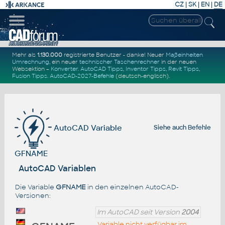
CZ
|
SK
|
EN
|
DE
Mehr als
1.130.000
registrierte Benutzer - danke! Neuer
Maßeinheiten
Umrechnung
, ein neuer
technischer Taschenrechner
in der neuen
Websektion –
Konverter
.
AutoCAD Tipps
,
Inventor Tipps
,
Revit Tipps
,
Fusion Tipps
.
AutoCAD-2027-Befehle
(deutsch-englisch).
AutoCAD Variable
Siehe auch
Befehle
GFNAME
AutoCAD Variablen
Die Variable
GFNAME
in den einzelnen AutoCAD-
Versionen:
Im AutoCAD seit Version
2004
Variable nicht verfügbar im