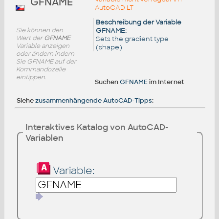
GFNAME
AutoCAD LT
Beschreibung der Variable
Sie können den
GFNAME:
Wert der
GFNAME
Sets the gradient type
Variable anzeigen
(shape)
oder ändern indem
Sie GFNAME auf der
Kommandozeile
eintippen.
Suchen
GFNAME
im Internet
Siehe
zusammenhängende AutoCAD-Tipps
:
Interaktives Katalog von AutoCAD-
Variablen
Variable: