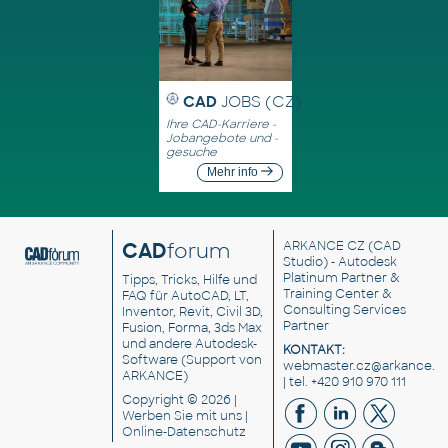
CAD
JOBS (CZ)
Ihre CAD-Karriere -
Jobangebote und -
gesuche
Mehr info
CAD
forum
ARKANCE CZ
(CAD
Studio) - Autodesk
Platinum Partner &
Tipps, Tricks, Hilfe und
Training Center &
FAQ für AutoCAD, LT,
Consulting Services
Inventor, Revit, Civil 3D,
Partner
Fusion, Forma, 3ds Max
und andere Autodesk-
KONTAKT:
Software (Support von
webmaster.cz@arkance.w
ARKANCE)
| tel. +420 910 970 111
Copyright © 2026 |
Werben Sie
mit uns |
Online-Datenschutz