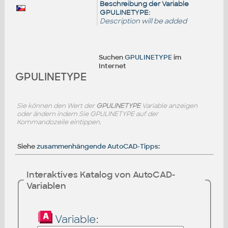
Beschreibung der Variable
GPULINETYPE:
Description will be added
Suchen
GPULINETYPE
im
Internet
GPULINETYPE
Sie können den Wert der
GPULINETYPE
Variable anzeigen
oder ändern indem Sie GPULINETYPE auf der
Kommandozeile eintippen.
Siehe
zusammenhängende AutoCAD-Tipps
:
Interaktives Katalog von AutoCAD-
Variablen
Variable: