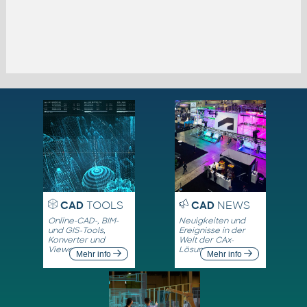
CAD
TOOLS
CAD
NEWS
Online-CAD-, BIM-
Neuigkeiten und
und GIS-Tools,
Ereignisse in der
Konverter und
Welt der CAx-
Viewer
Lösungen
Mehr info
Mehr info