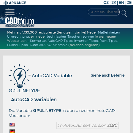
CZ
|
SK
|
EN
|
DE
Mehr als
1.130.000
registrierte Benutzer - danke! Neuer
Maßeinheiten
Umrechnung
, ein neuer
technischer Taschenrechner
in der neuen
Websektion –
Konverter
.
AutoCAD Tipps
,
Inventor Tipps
,
Revit Tipps
,
Fusion Tipps
.
AutoCAD-2027-Befehle
(deutsch-englisch).
AutoCAD Variable
Siehe auch
Befehle
GPULINETYPE
AutoCAD Variablen
Die Variable
GPULINETYPE
in den einzelnen AutoCAD-
Versionen:
Im AutoCAD seit Version
2020