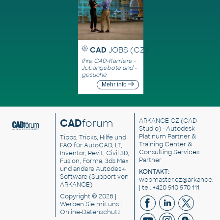
CAD
JOBS (CZ)
Ihre CAD-Karriere -
Jobangebote und -
gesuche
Mehr info
CAD
forum
ARKANCE CZ
(CAD
Studio) - Autodesk
Platinum Partner &
Tipps, Tricks, Hilfe und
Training Center &
FAQ für AutoCAD, LT,
Consulting Services
Inventor, Revit, Civil 3D,
Partner
Fusion, Forma, 3ds Max
und andere Autodesk-
KONTAKT:
Software (Support von
webmaster.cz@arkance.w
ARKANCE)
| tel. +420 910 970 111
Copyright © 2026 |
Werben Sie
mit uns |
Online-Datenschutz