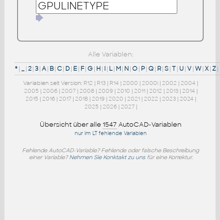
Alle Variablen:
*
|
_
|
2
|
3
|
A
|
B
|
C
|
D
|
E
|
F
|
G
|
H
|
I
|
L
|
M
|
N
|
O
|
P
|
Q
|
R
|
S
|
T
|
U
|
V
|
W
|
X
|
Z
|
Variablen seit Version:
R12
|
R13
|
R14
|
2000
|
2000i
|
2002
|
2004
|
2005
|
2006
|
2007
|
2008
|
2009
|
2010
|
2011
|
2012
|
2013
|
2014
|
2015
|
2016
|
2017
|
2018
|
2019
|
2020
|
2021
|
2022
|
2023
|
2024
|
2025
|
2026
|
2027
|
Übersicht über alle
1547
AutoCAD-Variablen
nur im LT fehlende Variablen
Fehlende AutoCAD-Variable? Fehlende oder falsche Beschreibung
einer Variable?
Nehmen Sie Konktakt zu uns
für eine Korrektur.