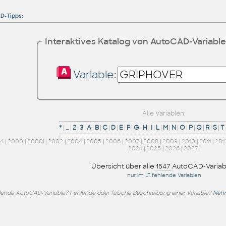
D-Tipps
:
Interaktives Katalog von AutoCAD-Variabl
Variable:
Alle Variablen:
*
|
_
|
2
|
3
|
A
|
B
|
C
|
D
|
E
|
F
|
G
|
H
|
I
|
L
|
M
|
N
|
O
|
P
|
Q
|
R
|
S
|
T
14
|
2000
|
2000i
|
2002
|
2004
|
2005
|
2006
|
2007
|
2008
|
2009
|
2010
|
2011
|
201
2024
|
2025
|
2026
|
2027
|
Übersicht über alle
1547
AutoCAD-Variab
nur im LT fehlende Variablen
lende AutoCAD-Variable? Fehlende oder falsche Beschreibung einer Variable?
Nehm