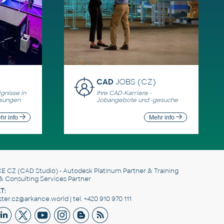
CAD
JOBS (CZ)
gnisse in
Ihre CAD-Karriere -
ösungen
Jobangebote und -gesuche
hr info
Mehr info
E CZ
(CAD Studio) - Autodesk Platinum Partner & Training
& Consulting Services Partner
T:
er.cz@arkance.world | tel. +420 910 970 111