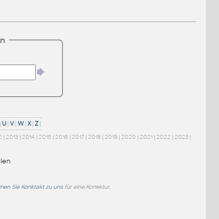
en
|
U
|
V
|
W
|
X
|
Z
|
2
|
2013
|
2014
|
2015
|
2016
|
2017
|
2018
|
2019
|
2020
|
2021
|
2022
|
2023
|
len
en Sie Konktakt zu uns
für eine Korrektur.