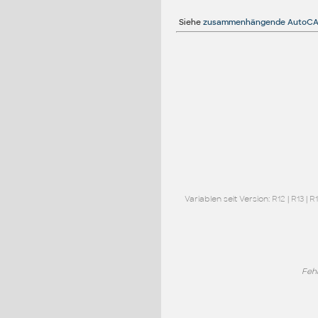
Siehe
zusammenhängende AutoCA
Variablen seit Version:
R12
|
R13
|
R
Feh