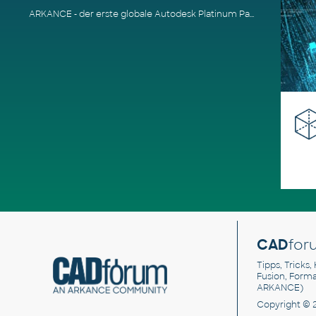
ARKANCE - der erste globale Autodesk Platinum Partner
CAD
for
Tipps, Tricks,
Fusion, Form
ARKANCE)
Copyright © 