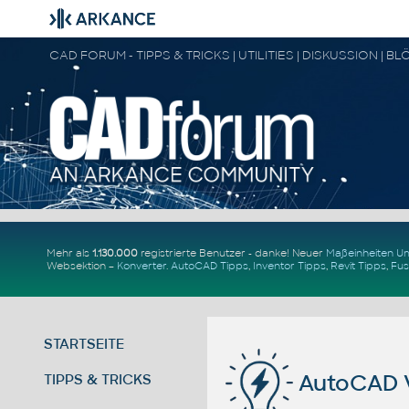
Mehr als
1.130.000
registrierte Benutzer - danke! Neuer
Maßeinheiten 
Websektion –
Konverter
.
AutoCAD Tipps
,
Inventor Tipps
,
Revit Tipps
,
Fus
STARTSEITE
AutoCAD 
TIPPS & TRICKS