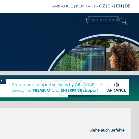
ARKANCE
|
KONTAKT
-
CZ
|
SK
|
EN
|
DE
Siehe auch
Befehle