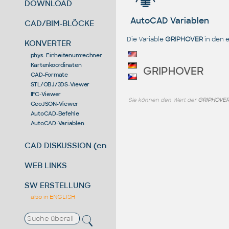
DOWNLOAD
AutoCAD Variablen
CAD/BIM-BLÖCKE
Die Variable
GRIPHOVER
in den 
KONVERTER
phys. Einheitenumrechner
Kartenkoordinaten
GRIPHOVER
CAD-Formate
STL/OBJ/3DS-Viewer
IFC-Viewer
Sie können den Wert der
GRIPHOVE
GeoJSON-Viewer
AutoCAD-Befehle
AutoCAD-Variablen
CAD DISKUSSION (en)
WEB LINKS
SW ERSTELLUNG
also in ENGLISH