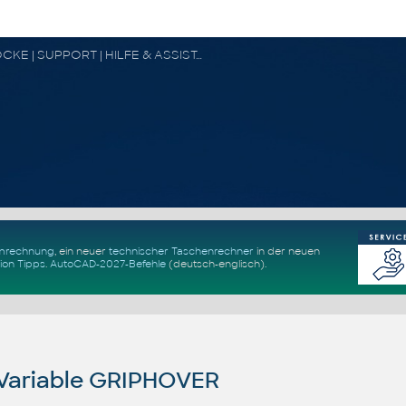
CAD FORUM - TIPPS & TRICKS | UTILITIES | DISKUSSION | BLÖCKE | SUPPORT | HILFE & ASSISTANCE
Umrechnung
, ein neuer
technischer Taschenrechner
in der neuen
ion Tipps
.
AutoCAD-2027-Befehle
(deutsch-englisch).
Variable GRIPHOVER