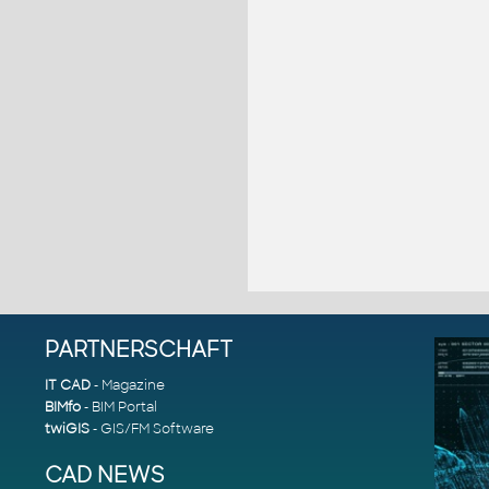
PARTNERSCHAFT
IT CAD
- Magazine
BIMfo
- BIM Portal
twiGIS
- GIS/FM Software
CAD NEWS