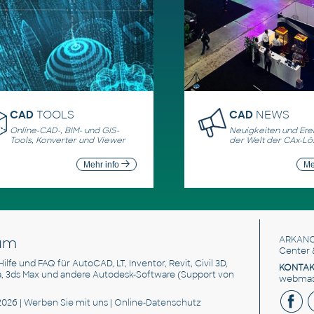
CAD
TOOLS
CAD
NEWS
Online-CAD-, BIM- und GIS-
Neuigkeiten und Erei
Tools, Konverter und Viewer
der Welt der CAx-L
Mehr info
Me
um
ARKANC
Center 
 Hilfe und FAQ für AutoCAD, LT, Inventor, Revit, Civil 3D,
KONTAK
a, 3ds Max und andere Autodesk-Software (Support von
webmast
2026 |
Werben Sie
mit uns |
Online-Datenschutz