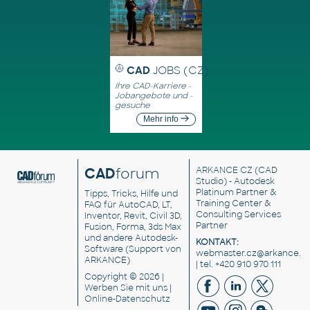
CAD
JOBS (CZ)
Ihre CAD-Karriere -
Jobangebote und -
gesuche
Mehr info
CAD
forum
ARKANCE CZ
(CAD
Studio) - Autodesk
Platinum Partner &
Tipps, Tricks, Hilfe und
Training Center &
FAQ für AutoCAD, LT,
Consulting Services
Inventor, Revit, Civil 3D,
Partner
Fusion, Forma, 3ds Max
und andere Autodesk-
KONTAKT:
Software (Support von
webmaster.cz@arkance.w
ARKANCE)
| tel. +420 910 970 111
Copyright © 2026 |
Werben Sie
mit uns |
Online-Datenschutz