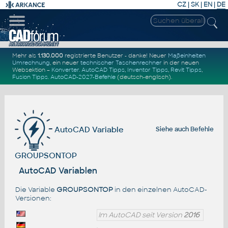
CZ
|
SK
|
EN
|
DE
Mehr als
1.130.000
registrierte Benutzer - danke! Neuer
Maßeinheiten
Umrechnung
, ein neuer
technischer Taschenrechner
in der neuen
Websektion –
Konverter
.
AutoCAD Tipps
,
Inventor Tipps
,
Revit Tipps
,
Fusion Tipps
.
AutoCAD-2027-Befehle
(deutsch-englisch).
AutoCAD Variable
Siehe auch
Befehle
GROUPSONTOP
AutoCAD Variablen
Die Variable
GROUPSONTOP
in den einzelnen AutoCAD-
Versionen:
Im AutoCAD seit Version
2016