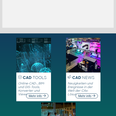
CAD
TOOLS
CAD
NEWS
Online-CAD-, BIM-
Neuigkeiten und
und GIS-Tools,
Ereignisse in der
Konverter und
Welt der CAx-
Viewer
Lösungen
Mehr info
Mehr info