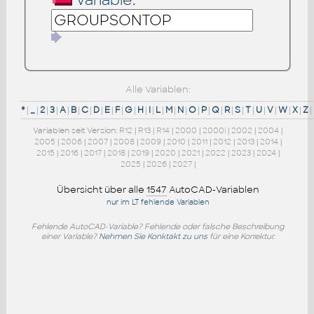
Variable:
Alle Variablen:
*
|
_
|
2
|
3
|
A
|
B
|
C
|
D
|
E
|
F
|
G
|
H
|
I
|
L
|
M
|
N
|
O
|
P
|
Q
|
R
|
S
|
T
|
U
|
V
|
W
|
X
|
Z
|
Variablen seit Version:
R12
|
R13
|
R14
|
2000
|
2000i
|
2002
|
2004
|
2005
|
2006
|
2007
|
2008
|
2009
|
2010
|
2011
|
2012
|
2013
|
2014
|
2015
|
2016
|
2017
|
2018
|
2019
|
2020
|
2021
|
2022
|
2023
|
2024
|
2025
|
2026
|
2027
|
Übersicht über alle
1547
AutoCAD-Variablen
nur im LT fehlende Variablen
Fehlende AutoCAD-Variable? Fehlende oder falsche Beschreibung
einer Variable?
Nehmen Sie Konktakt zu uns
für eine Korrektur.