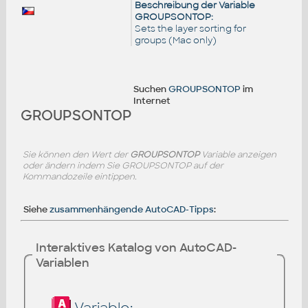
Beschreibung der Variable
GROUPSONTOP:
Sets the layer sorting for
groups (Mac only)
Suchen
GROUPSONTOP
im
Internet
GROUPSONTOP
Sie können den Wert der
GROUPSONTOP
Variable anzeigen
oder ändern indem Sie GROUPSONTOP auf der
Kommandozeile eintippen.
Siehe
zusammenhängende AutoCAD-Tipps
:
Interaktives Katalog von AutoCAD-
Variablen