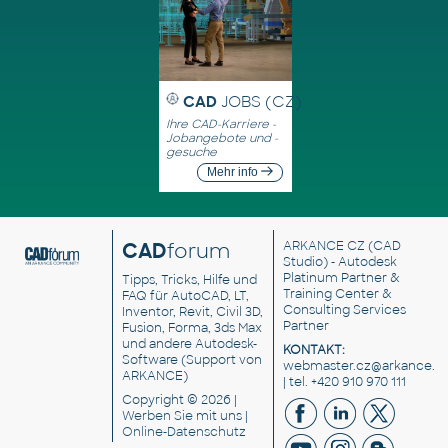
CAD
JOBS (CZ)
Ihre CAD-Karriere -
Jobangebote und -
gesuche
Mehr info
CAD
forum
ARKANCE CZ
(CAD
Studio) - Autodesk
Platinum Partner &
Tipps, Tricks, Hilfe und
Training Center &
FAQ für AutoCAD, LT,
Consulting Services
Inventor, Revit, Civil 3D,
Partner
Fusion, Forma, 3ds Max
und andere Autodesk-
KONTAKT:
Software (Support von
webmaster.cz@arkance.w
ARKANCE)
| tel. +420 910 970 111
Copyright © 2026 |
Werben Sie
mit uns |
Online-Datenschutz