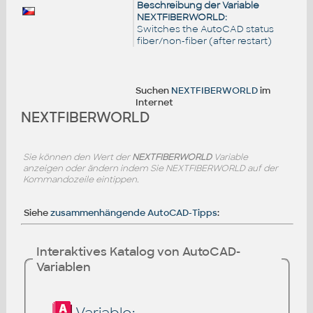
Beschreibung der Variable
NEXTFIBERWORLD:
Switches the AutoCAD status
fiber/non-fiber (after restart)
Suchen
NEXTFIBERWORLD
im
Internet
NEXTFIBERWORLD
Sie können den Wert der
NEXTFIBERWORLD
Variable
anzeigen oder ändern indem Sie NEXTFIBERWORLD auf der
Kommandozeile eintippen.
Siehe
zusammenhängende AutoCAD-Tipps
:
Interaktives Katalog von AutoCAD-
Variablen