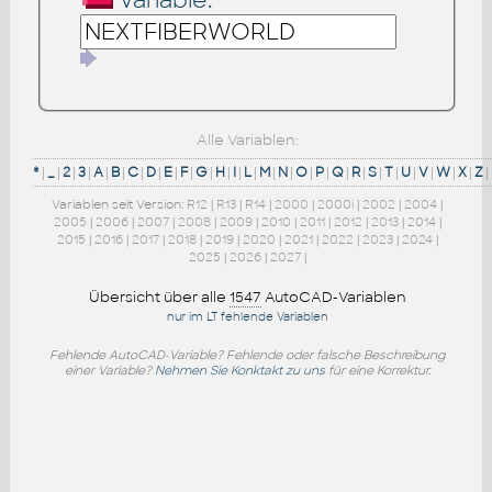
Variable:
Alle Variablen:
*
|
_
|
2
|
3
|
A
|
B
|
C
|
D
|
E
|
F
|
G
|
H
|
I
|
L
|
M
|
N
|
O
|
P
|
Q
|
R
|
S
|
T
|
U
|
V
|
W
|
X
|
Z
|
Variablen seit Version:
R12
|
R13
|
R14
|
2000
|
2000i
|
2002
|
2004
|
2005
|
2006
|
2007
|
2008
|
2009
|
2010
|
2011
|
2012
|
2013
|
2014
|
2015
|
2016
|
2017
|
2018
|
2019
|
2020
|
2021
|
2022
|
2023
|
2024
|
2025
|
2026
|
2027
|
Übersicht über alle
1547
AutoCAD-Variablen
nur im LT fehlende Variablen
Fehlende AutoCAD-Variable? Fehlende oder falsche Beschreibung
einer Variable?
Nehmen Sie Konktakt zu uns
für eine Korrektur.