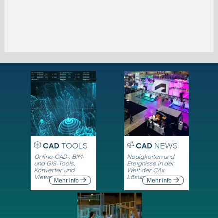
CAD
TOOLS
CAD
NEWS
Online-CAD-, BIM-
Neuigkeiten und
und GIS-Tools,
Ereignisse in der
Konverter und
Welt der CAx-
Viewer
Lösungen
Mehr info
Mehr info