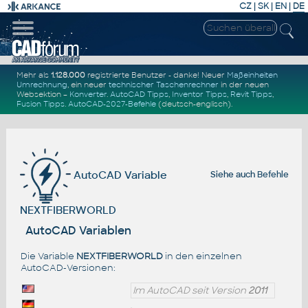
CZ
|
SK
|
EN
|
DE
Mehr als
1.128.000
registrierte Benutzer - danke! Neuer
Maßeinheiten
Umrechnung
, ein neuer
technischer Taschenrechner
in der neuen
Websektion –
Konverter
.
AutoCAD Tipps
,
Inventor Tipps
,
Revit Tipps
,
Fusion Tipps
.
AutoCAD-2027-Befehle
(deutsch-englisch).
AutoCAD Variable
Siehe auch
Befehle
NEXTFIBERWORLD
AutoCAD Variablen
Die Variable
NEXTFIBERWORLD
in den einzelnen
AutoCAD-Versionen:
Im AutoCAD seit Version
2011