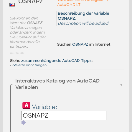
OSNAPZ
AutoCAD LT
Beschreibung der Variable
Sie können den
OSNAPZ:
Wert der
OSNAPZ
Description will be added
Variable anzeigen
oder ändern indem
Sie OSNAPZ auf der
Kommandozeile
Suchen
OSNAPZ
im Internet
eintippen.
osnaps
Siehe
zusammenhängende AutoCAD-Tipps
:
•
Z-Werte nicht fangen.
Interaktives Katalog von AutoCAD-
Variablen
Variable: