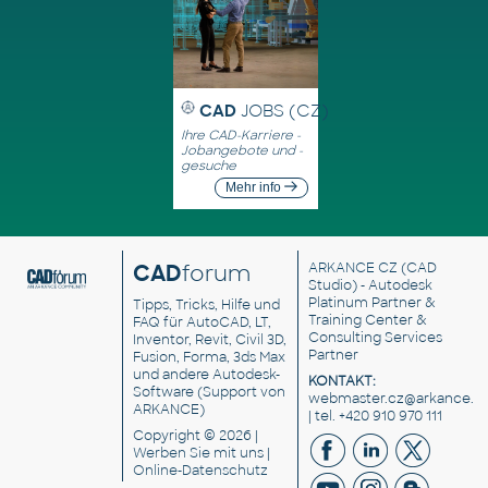
CAD
JOBS (CZ)
Ihre CAD-Karriere -
Jobangebote und -
gesuche
Mehr info
CAD
forum
ARKANCE CZ
(CAD
Studio) - Autodesk
Platinum Partner &
Tipps, Tricks, Hilfe und
Training Center &
FAQ für AutoCAD, LT,
Consulting Services
Inventor, Revit, Civil 3D,
Partner
Fusion, Forma, 3ds Max
und andere Autodesk-
KONTAKT:
Software (Support von
webmaster.cz@arkance.w
ARKANCE)
| tel. +420 910 970 111
Copyright © 2026 |
Werben Sie
mit uns |
Online-Datenschutz