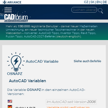
CZ
|
SK
|
EN
|
DE
Mehr als
1.130.000
registrierte Benutzer - danke! Neuer
Maßeinheiten
Umrechnung
, ein neuer
technischer Taschenrechner
in der neuen
Websektion –
Konverter
.
AutoCAD Tipps
,
Inventor Tipps
,
Revit Tipps
,
Fusion Tipps
.
AutoCAD-2027-Befehle
(deutsch-englisch).
AutoCAD Variable
Siehe auch
Befehle
OSNAPZ
AutoCAD Variablen
Die Variable
OSNAPZ
in den einzelnen AutoCAD-
Versionen:
Im AutoCAD seit Version
2006
Variable nicht verfügbar im