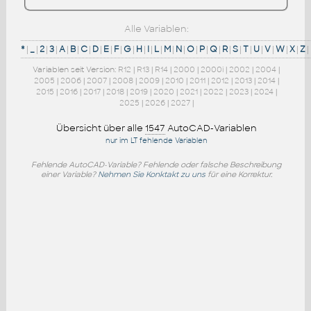
Alle Variablen:
*
|
_
|
2
|
3
|
A
|
B
|
C
|
D
|
E
|
F
|
G
|
H
|
I
|
L
|
M
|
N
|
O
|
P
|
Q
|
R
|
S
|
T
|
U
|
V
|
W
|
X
|
Z
|
Variablen seit Version:
R12
|
R13
|
R14
|
2000
|
2000i
|
2002
|
2004
|
2005
|
2006
|
2007
|
2008
|
2009
|
2010
|
2011
|
2012
|
2013
|
2014
|
2015
|
2016
|
2017
|
2018
|
2019
|
2020
|
2021
|
2022
|
2023
|
2024
|
2025
|
2026
|
2027
|
Übersicht über alle
1547
AutoCAD-Variablen
nur im LT fehlende Variablen
Fehlende AutoCAD-Variable? Fehlende oder falsche Beschreibung
einer Variable?
Nehmen Sie Konktakt zu uns
für eine Korrektur.