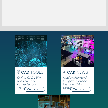
CAD
TOOLS
CAD
NEWS
Online-CAD-, BIM-
Neuigkeiten und
und GIS-Tools,
Ereignisse in der
Konverter und
Welt der CAx-
Viewer
Lösungen
Mehr info
Mehr info