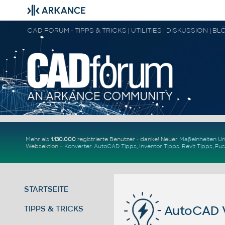
Mehr als
1.130.000
registrierte Benutzer - danke! Neuer
Maßeinheiten 
Websektion –
Konverter
.
AutoCAD Tipps
,
Inventor Tipps
,
Revit Tipps
,
Fus
STARTSEITE
AutoCAD 
TIPPS & TRICKS