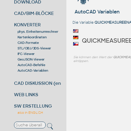
DOWNLOAD
AutoCAD Variablen
CAD/BIM-BLÖCKE
Die Variable
QUICKMEASUREEN
KONVERTER
phys. Einheitenumrechner
Kartenkoordinaten
QUICKMEASURE
CAD-Formate
STL/OBJ/3DS-Viewer
IFC-Viewer
Sie können den Wert der
QUICKMEA
GeoJSON-Viewer
eintippen.
AutoCAD-Befehle
AutoCAD-Variablen
CAD DISKUSSION (en)
WEB LINKS
SW ERSTELLUNG
also in ENGLISH