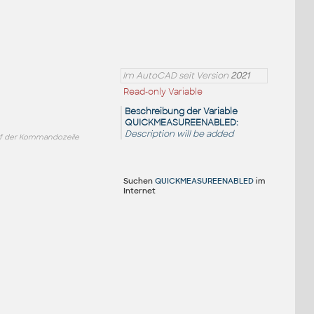
Im AutoCAD seit Version
2021
Read-only Variable
Beschreibung der Variable
QUICKMEASUREENABLED:
Description will be added
f der Kommandozeile
Suchen
QUICKMEASUREENABLED
im
Internet