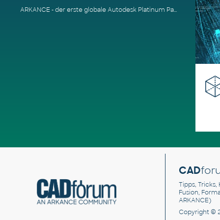
ARKANCE - der erste globale Autodesk Platinum Partner
CAD
for
Tipps, Tricks,
Fusion, Form
ARKANCE)
Copyright © 