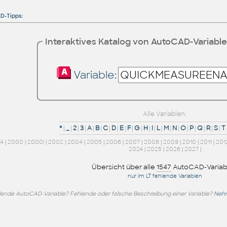
D-Tipps
:
Interaktives Katalog von AutoCAD-Variabl
Variable:
Alle Variablen:
*
|
_
|
2
|
3
|
A
|
B
|
C
|
D
|
E
|
F
|
G
|
H
|
I
|
L
|
M
|
N
|
O
|
P
|
Q
|
R
|
S
|
T
14
|
2000
|
2000i
|
2002
|
2004
|
2005
|
2006
|
2007
|
2008
|
2009
|
2010
|
2011
|
201
2024
|
2025
|
2026
|
2027
|
Übersicht über alle
1547
AutoCAD-Variab
nur im LT fehlende Variablen
lende AutoCAD-Variable? Fehlende oder falsche Beschreibung einer Variable?
Nehm