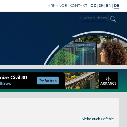
ARKANCE
|
KONTAKT
-
CZ
|
SK
|
EN
|
DE
Siehe auch
Befehle