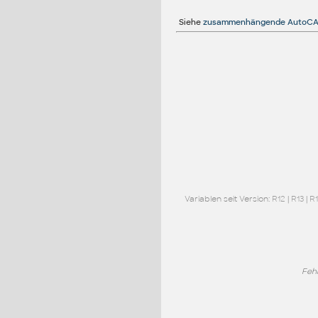
Siehe
zusammenhängende AutoCA
Variablen seit Version:
R12
|
R13
|
R
Feh