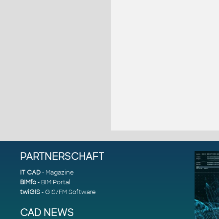
PARTNERSCHAFT
IT CAD
- Magazine
BIMfo
- BIM Portal
twiGIS
- GIS/FM Software
CAD NEWS