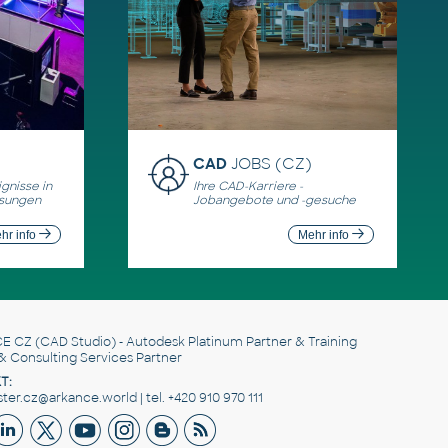
CAD
JOBS (CZ)
gnisse in
Ihre CAD-Karriere -
ösungen
Jobangebote und -gesuche
hr info
Mehr info
E CZ
(CAD Studio) - Autodesk Platinum Partner & Training
& Consulting Services Partner
T:
er.cz@arkance.world | tel. +420 910 970 111