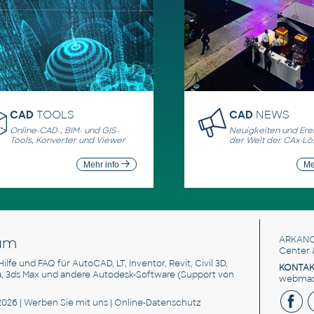
CAD
TOOLS
CAD
NEWS
Online-CAD-, BIM- und GIS-
Neuigkeiten und Erei
Tools, Konverter und Viewer
der Welt der CAx-L
Mehr info
Me
um
ARKANC
Center 
 Hilfe und FAQ für AutoCAD, LT, Inventor, Revit, Civil 3D,
KONTAK
a, 3ds Max und andere Autodesk-Software (Support von
webmast
2026 |
Werben Sie
mit uns |
Online-Datenschutz