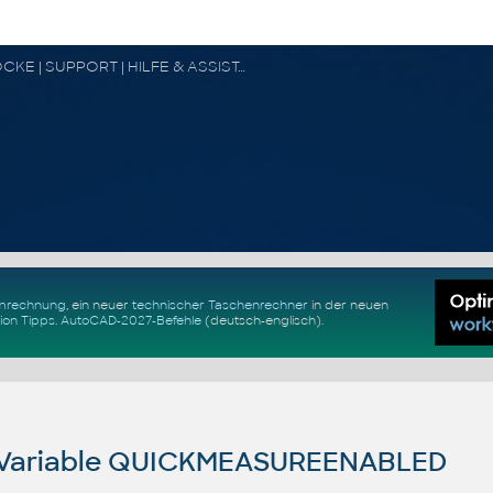
CAD FORUM - TIPPS & TRICKS | UTILITIES | DISKUSSION | BLÖCKE | SUPPORT | HILFE & ASSISTANCE
Umrechnung
, ein neuer
technischer Taschenrechner
in der neuen
ion Tipps
.
AutoCAD-2027-Befehle
(deutsch-englisch).
Variable QUICKMEASUREENABLED