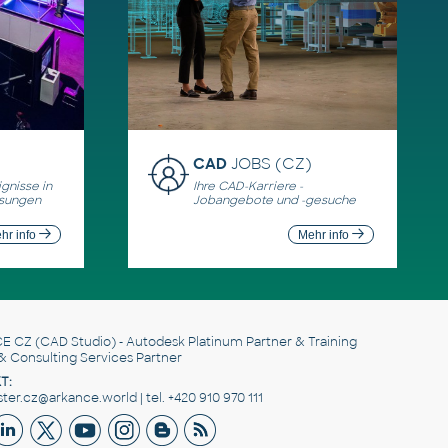
CAD
JOBS (CZ)
gnisse in
Ihre CAD-Karriere -
ösungen
Jobangebote und -gesuche
hr info
Mehr info
E CZ
(CAD Studio) - Autodesk Platinum Partner & Training
& Consulting Services Partner
T:
er.cz@arkance.world | tel. +420 910 970 111