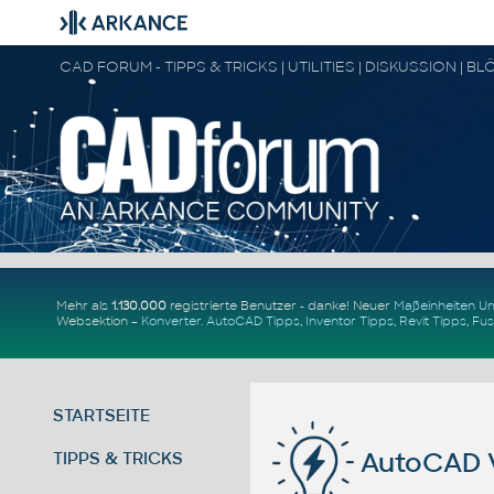
Mehr als
1.130.000
registrierte Benutzer - danke! Neuer
Maßeinheiten 
Websektion –
Konverter
.
AutoCAD Tipps
,
Inventor Tipps
,
Revit Tipps
,
Fus
STARTSEITE
AutoCAD V
TIPPS & TRICKS