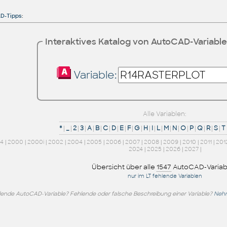
D-Tipps
:
Interaktives Katalog von AutoCAD-Variabl
Variable:
Alle Variablen:
*
|
_
|
2
|
3
|
A
|
B
|
C
|
D
|
E
|
F
|
G
|
H
|
I
|
L
|
M
|
N
|
O
|
P
|
Q
|
R
|
S
|
T
14
|
2000
|
2000i
|
2002
|
2004
|
2005
|
2006
|
2007
|
2008
|
2009
|
2010
|
2011
|
201
2024
|
2025
|
2026
|
2027
|
Übersicht über alle
1547
AutoCAD-Variab
nur im LT fehlende Variablen
lende AutoCAD-Variable? Fehlende oder falsche Beschreibung einer Variable?
Nehm