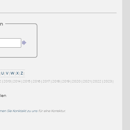
en
|
U
|
V
|
W
|
X
|
Z
|
2
|
2013
|
2014
|
2015
|
2016
|
2017
|
2018
|
2019
|
2020
|
2021
|
2022
|
2023
|
len
en Sie Konktakt zu uns
für eine Korrektur.