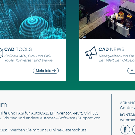
CAD
TOOLS
CAD
NEWS
Online-CAD-, BIM- und GIS-
Neuigkeiten und Erei
Tools, Konverter und Viewer
der Welt der CAx-L
Mehr info
Me
um
ARKANC
Center 
 Hilfe und FAQ für AutoCAD, LT, Inventor, Revit, Civil 3D,
KONTAK
a, 3ds Max und andere Autodesk-Software (Support von
webmast
2026 |
Werben Sie
mit uns |
Online-Datenschutz