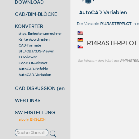
DOWNLOAD
AutoCAD Variablen
CAD/BIM-BLÖCKE
Die Variable
R14RASTERPLOT
in 
KONVERTER
phys. Einheitenumrechner
Kartenkoordinaten
R14RASTERPLOT
CAD-Formate
STL/OBJ/3DS-Viewer
IFC-Viewer
Sie können den Wert der
R14RASTER
GeoJSON-Viewer
AutoCAD-Befehle
AutoCAD-Variablen
CAD DISKUSSION (en)
WEB LINKS
SW ERSTELLUNG
also in ENGLISH