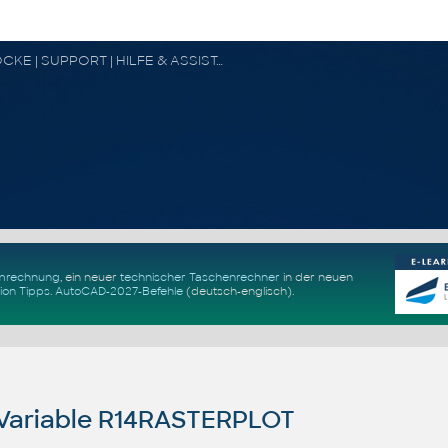
CAD FORUM - TIPPS & TRICKS | UTILITIES | DISKUSSION | BLÖCKE | SUPPORT | HILFE & ASSISTANCE
Umrechnung
, ein neuer
technischer Taschenrechner
in der neuen
ion Tipps
.
AutoCAD-2027-Befehle
(deutsch-englisch).
ariable R14RASTERPLOT