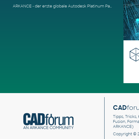
ARKANCE - der erste globale Autodesk Platinum Partner
CAD
for
Tipps, Tricks,
Fusion, Form
ARKANCE)
Copyright © 