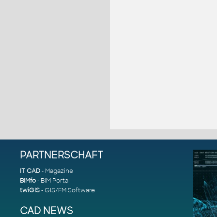
PARTNERSCHAFT
IT CAD
- Magazine
BIMfo
- BIM Portal
twiGIS
- GIS/FM Software
CAD NEWS