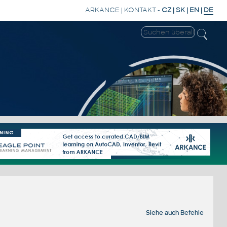
ARKANCE
|
KONTAKT
-
CZ
|
SK
|
EN
|
DE
Siehe auch
Befehle