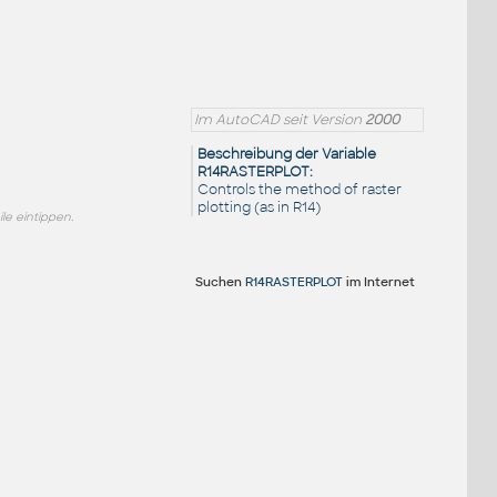
Im AutoCAD seit Version
2000
Beschreibung der Variable
R14RASTERPLOT:
Controls the method of raster
plotting (as in R14)
e eintippen.
Suchen
R14RASTERPLOT
im Internet