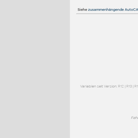
Siehe
zusammenhängende AutoCA
Variablen seit Version:
R12
|
R13
|
R
Feh