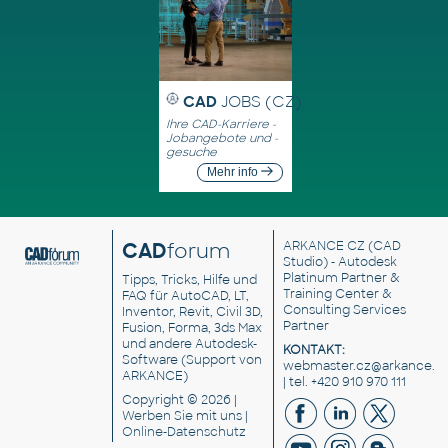
CAD
JOBS (CZ)
Ihre CAD-Karriere -
Jobangebote und -
gesuche
Mehr info
CAD
forum
ARKANCE CZ
(CAD
Studio) - Autodesk
Platinum Partner &
Tipps, Tricks, Hilfe und
Training Center &
FAQ für AutoCAD, LT,
Consulting Services
Inventor, Revit, Civil 3D,
Partner
Fusion, Forma, 3ds Max
und andere Autodesk-
KONTAKT:
Software (Support von
webmaster.cz@arkance.w
ARKANCE)
| tel. +420 910 970 111
Copyright © 2026 |
Werben Sie
mit uns |
Online-Datenschutz