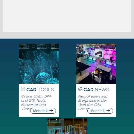
CAD
TOOLS
CAD
NEWS
Online-CAD-, BIM-
Neuigkeiten und
und GIS-Tools,
Ereignisse in der
Konverter und
Welt der CAx-
Viewer
Lösungen
Mehr info
Mehr info