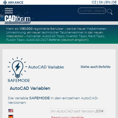
CZ
|
SK
|
EN
|
DE
Mehr als
1.130.000
registrierte Benutzer - danke! Neuer
Maßeinheiten
Umrechnung
, ein neuer
technischer Taschenrechner
in der neuen
Websektion –
Konverter
.
AutoCAD Tipps
,
Inventor Tipps
,
Revit Tipps
,
Fusion Tipps
.
AutoCAD-2027-Befehle
(deutsch-englisch).
AutoCAD Variable
Siehe auch
Befehle
SAFEMODE
AutoCAD Variablen
Die Variable
SAFEMODE
in den einzelnen AutoCAD-
Versionen:
Im AutoCAD seit Version
2014
Read-only Variable