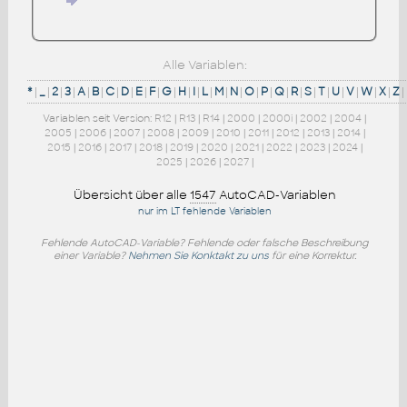
Alle Variablen:
*
|
_
|
2
|
3
|
A
|
B
|
C
|
D
|
E
|
F
|
G
|
H
|
I
|
L
|
M
|
N
|
O
|
P
|
Q
|
R
|
S
|
T
|
U
|
V
|
W
|
X
|
Z
|
Variablen seit Version:
R12
|
R13
|
R14
|
2000
|
2000i
|
2002
|
2004
|
2005
|
2006
|
2007
|
2008
|
2009
|
2010
|
2011
|
2012
|
2013
|
2014
|
2015
|
2016
|
2017
|
2018
|
2019
|
2020
|
2021
|
2022
|
2023
|
2024
|
2025
|
2026
|
2027
|
Übersicht über alle
1547
AutoCAD-Variablen
nur im LT fehlende Variablen
Fehlende AutoCAD-Variable? Fehlende oder falsche Beschreibung
einer Variable?
Nehmen Sie Konktakt zu uns
für eine Korrektur.