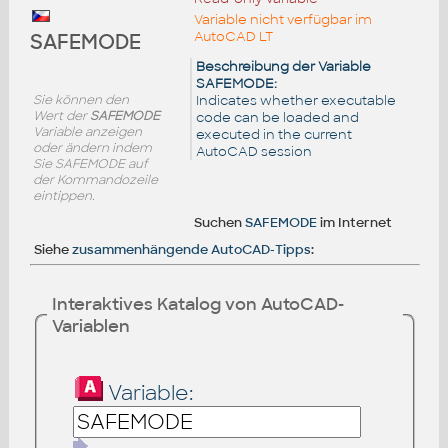
Variable nicht verfügbar im
AutoCAD LT
SAFEMODE
Beschreibung der Variable
SAFEMODE:
Sie können den
Indicates whether executable
Wert der
SAFEMODE
code can be loaded and
Variable anzeigen
executed in the current
oder ändern indem
AutoCAD session
Sie SAFEMODE auf
der Kommandozeile
eintippen.
Suchen
SAFEMODE
im Internet
Siehe
zusammenhängende AutoCAD-Tipps
:
Interaktives Katalog von AutoCAD-
Variablen
Variable: