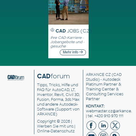
CAD
JOBS (CZ)
Ihre CAD-Karriere -
Jobangebote und -
gesuche
Mehr info
CAD
forum
ARKANCE CZ
(CAD
Studio) - Autodesk
Platinum Partner &
Tipps, Tricks, Hilfe und
Training Center &
FAQ für AutoCAD, LT,
Consulting Services
Inventor, Revit, Civil 3D,
Partner
Fusion, Forma, 3ds Max
und andere Autodesk-
KONTAKT:
Software (Support von
webmaster.cz@arkance.w
ARKANCE)
| tel. +420 910 970 111
Copyright © 2026 |
Werben Sie
mit uns |
Online-Datenschutz