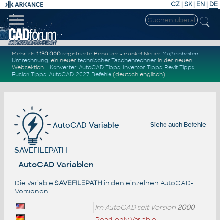
CZ
|
SK
|
EN
|
DE
Mehr als
1.130.000
registrierte Benutzer - danke! Neuer
Maßeinheiten
Umrechnung
, ein neuer
technischer Taschenrechner
in der neuen
Websektion –
Konverter
.
AutoCAD Tipps
,
Inventor Tipps
,
Revit Tipps
,
Fusion Tipps
.
AutoCAD-2027-Befehle
(deutsch-englisch).
AutoCAD Variable
Siehe auch
Befehle
SAVEFILEPATH
AutoCAD Variablen
Die Variable
SAVEFILEPATH
in den einzelnen AutoCAD-
Versionen:
Im AutoCAD seit Version
2000
Read-only Variable