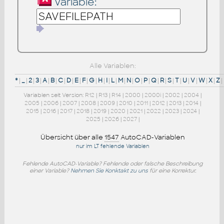
Variable:
Alle Variablen:
*
|
_
|
2
|
3
|
A
|
B
|
C
|
D
|
E
|
F
|
G
|
H
|
I
|
L
|
M
|
N
|
O
|
P
|
Q
|
R
|
S
|
T
|
U
|
V
|
W
|
X
|
Z
|
Variablen seit Version:
R12
|
R13
|
R14
|
2000
|
2000i
|
2002
|
2004
|
2005
|
2006
|
2007
|
2008
|
2009
|
2010
|
2011
|
2012
|
2013
|
2014
|
2015
|
2016
|
2017
|
2018
|
2019
|
2020
|
2021
|
2022
|
2023
|
2024
|
2025
|
2026
|
2027
|
Übersicht über alle
1547
AutoCAD-Variablen
nur im LT fehlende Variablen
Fehlende AutoCAD-Variable? Fehlende oder falsche Beschreibung
einer Variable?
Nehmen Sie Konktakt zu uns
für eine Korrektur.