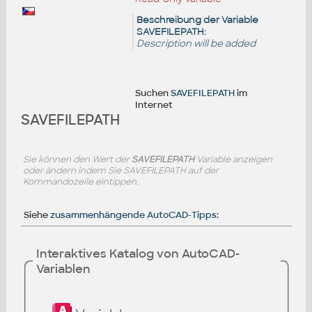
Beschreibung der Variable
SAVEFILEPATH:
Description will be added
Suchen
SAVEFILEPATH
im
Internet
SAVEFILEPATH
Sie können den Wert der
SAVEFILEPATH
Variable anzeigen
oder ändern indem Sie SAVEFILEPATH auf der
Kommandozeile eintippen.
Siehe
zusammenhängende AutoCAD-Tipps
:
Interaktives Katalog von AutoCAD-
Variablen