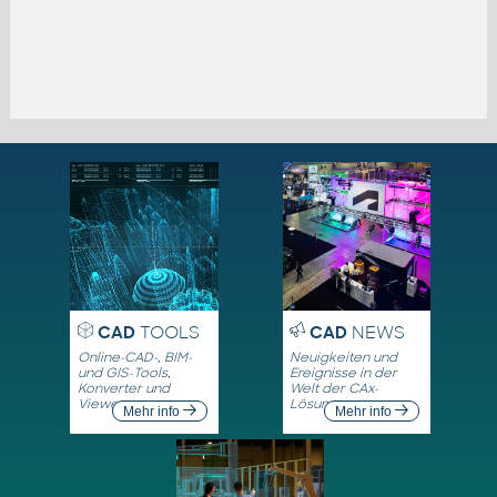
CAD
TOOLS
CAD
NEWS
Online-CAD-, BIM-
Neuigkeiten und
und GIS-Tools,
Ereignisse in der
Konverter und
Welt der CAx-
Viewer
Lösungen
Mehr info
Mehr info