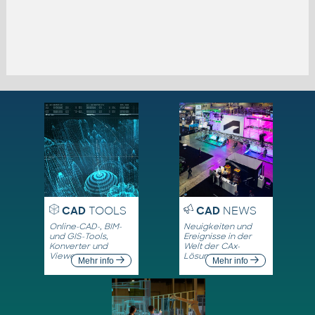
CAD
TOOLS
CAD
NEWS
Online-CAD-, BIM-
Neuigkeiten und
und GIS-Tools,
Ereignisse in der
Konverter und
Welt der CAx-
Viewer
Lösungen
Mehr info
Mehr info