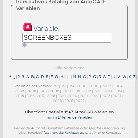
Interaktives Katalog von AutoCAD-
Variablen
Variable:
Alle Variablen:
*
|
_
|
2
|
3
|
A
|
B
|
C
|
D
|
E
|
F
|
G
|
H
|
I
|
L
|
M
|
N
|
O
|
P
|
Q
|
R
|
S
|
T
|
U
|
V
|
W
|
X
|
Z
|
Variablen seit Version:
R12
|
R13
|
R14
|
2000
|
2000i
|
2002
|
2004
|
2005
|
2006
|
2007
|
2008
|
2009
|
2010
|
2011
|
2012
|
2013
|
2014
|
2015
|
2016
|
2017
|
2018
|
2019
|
2020
|
2021
|
2022
|
2023
|
2024
|
2025
|
2026
|
2027
|
Übersicht über alle
1547
AutoCAD-Variablen
nur im LT fehlende Variablen
Fehlende AutoCAD-Variable? Fehlende oder falsche Beschreibung
einer Variable?
Nehmen Sie Konktakt zu uns
für eine Korrektur.