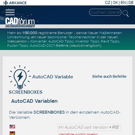
CZ
|
SK
|
EN
|
DE
Mehr als
1.130.000
registrierte Benutzer - danke! Neuer
Maßeinheiten
Umrechnung
, ein neuer
technischer Taschenrechner
in der neuen
Websektion –
Konverter
.
AutoCAD Tipps
,
Inventor Tipps
,
Revit Tipps
,
Fusion Tipps
.
AutoCAD-2027-Befehle
(deutsch-englisch).
AutoCAD Variable
Siehe auch
Befehle
SCREENBOXES
AutoCAD Variablen
Die Variable
SCREENBOXES
in den einzelnen AutoCAD-
Versionen:
Im AutoCAD seit Version
≤ R12
Variable nicht mehr