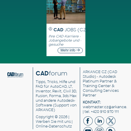
CAD
JOBS (CZ)
Ihre CAD-Karriere -
Jobangebote und -
gesuche
Mehr info
CAD
forum
ARKANCE CZ
(CAD
Studio) - Autodesk
Platinum Partner &
Tipps, Tricks, Hilfe und
Training Center &
FAQ für AutoCAD, LT,
Consulting Services
Inventor, Revit, Civil 3D,
Partner
Fusion, Forma, 3ds Max
und andere Autodesk-
KONTAKT:
Software (Support von
webmaster.cz@arkance.w
ARKANCE)
| tel. +420 910 970 111
Copyright © 2026 |
Werben Sie
mit uns |
Online-Datenschutz