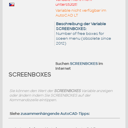
unterstützt!
Variable nicht verfügbar im
AutoCAD LT
Beschreibung der Variable
SCREENBOXES:
Number of free boxes for
sceen menu (obsolete since
2012)
Suchen
SCREENBOXES
im
Internet
SCREENBOXES
Sie können den Wert der
SCREENBOXES
Variable anzeigen
oder ändern indem Sie SCREENBOXES auf der
Kommandozeile eintippen.
Siehe
zusammenhängende AutoCAD-Tipps
: