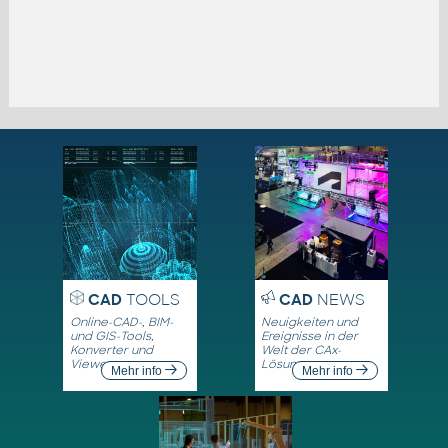
CAD
TOOLS
CAD
NEWS
Online-CAD-, BIM-
Neuigkeiten und
und GIS-Tools,
Ereignisse in der
Konverter und
Welt der CAx-
Viewer
Lösungen
Mehr info
Mehr info