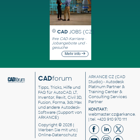
CAD
JOBS (CZ)
Ihre CAD-Karriere -
Jobangebote und -
gesuche
Mehr info
CAD
forum
ARKANCE CZ
(CAD
Studio) - Autodesk
Platinum Partner &
Tipps, Tricks, Hilfe und
Training Center &
FAQ für AutoCAD, LT,
Consulting Services
Inventor, Revit, Civil 3D,
Partner
Fusion, Forma, 3ds Max
und andere Autodesk-
KONTAKT:
Software (Support von
webmaster.cz@arkance.w
ARKANCE)
| tel. +420 910 970 111
Copyright © 2026 |
Werben Sie
mit uns |
Online-Datenschutz