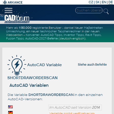
CZ
|
SK
|
EN
|
DE
Mehr als
1.130.000
registrierte Benutzer - danke! Neuer
Maßeinheiten
Umrechnung
, ein neuer
technischer Taschenrechner
in der neuen
Websektion –
Konverter
.
AutoCAD Tipps
,
Inventor Tipps
,
Revit Tipps
,
Fusion Tipps
.
AutoCAD-2027-Befehle
(deutsch-englisch).
AutoCAD Variable
Siehe auch
Befehle
SHORTDRAWORDERSCAN
AutoCAD Variablen
Die Variable
SHORTDRAWORDERSCAN
in den einzelnen
AutoCAD-Versionen:
Im AutoCAD seit Version
2014
Variable nicht verfügbar im