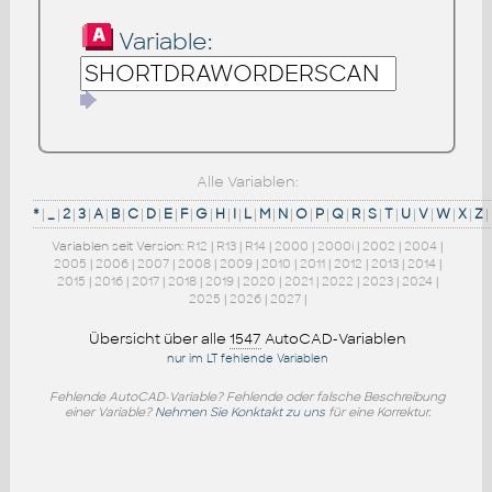
Variable:
Alle Variablen:
*
|
_
|
2
|
3
|
A
|
B
|
C
|
D
|
E
|
F
|
G
|
H
|
I
|
L
|
M
|
N
|
O
|
P
|
Q
|
R
|
S
|
T
|
U
|
V
|
W
|
X
|
Z
|
Variablen seit Version:
R12
|
R13
|
R14
|
2000
|
2000i
|
2002
|
2004
|
2005
|
2006
|
2007
|
2008
|
2009
|
2010
|
2011
|
2012
|
2013
|
2014
|
2015
|
2016
|
2017
|
2018
|
2019
|
2020
|
2021
|
2022
|
2023
|
2024
|
2025
|
2026
|
2027
|
Übersicht über alle
1547
AutoCAD-Variablen
nur im LT fehlende Variablen
Fehlende AutoCAD-Variable? Fehlende oder falsche Beschreibung
einer Variable?
Nehmen Sie Konktakt zu uns
für eine Korrektur.